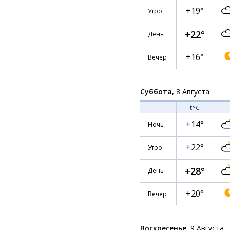
+19°
Утро
+22°
День
+16°
Вечер
Суббота,
8 Августа
t
°C
+14°
Ночь
+22°
Утро
+28°
День
+20°
Вечер
Воскресенье,
9 Августа