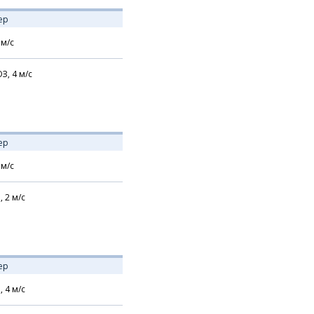
ер
м/с
З,
4
м/с
ер
м/с
,
2
м/с
ер
,
4
м/с