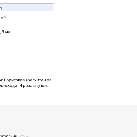
ер
м/с
,
5
м/с
ок Борисовка
) расчитан по
исходит 4 раза в сутки.
огорский
~15 км