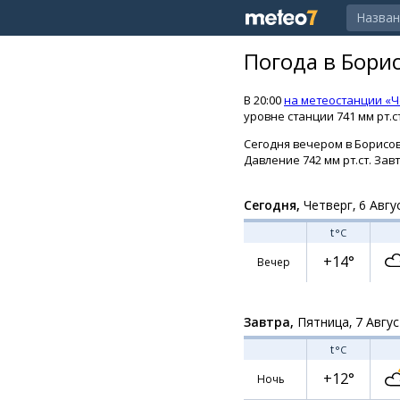
Погода в Бори
В 20:00
на метеостанции «Ч
уровне станции 741 мм рт.с
Сегодня вечером в Борисов
Давление 742 мм рт.ст. Завт
Сегодня,
Четверг, 6 Авгу
t
°C
+14°
Вечер
Завтра,
Пятница, 7 Авгу
t
°C
+12°
Ночь