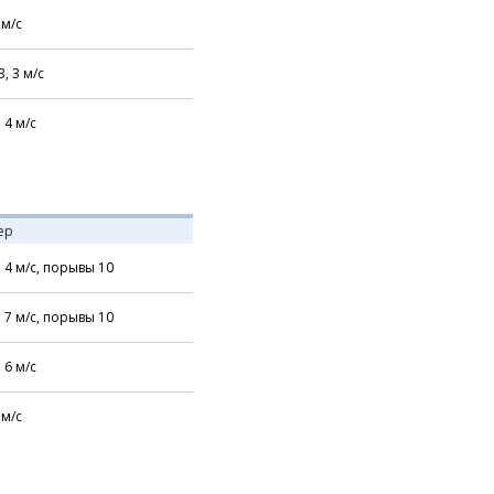
м/с
З,
3
м/с
,
4
м/с
ер
,
4
м/с,
порывы 10
,
7
м/с,
порывы 10
,
6
м/с
м/с