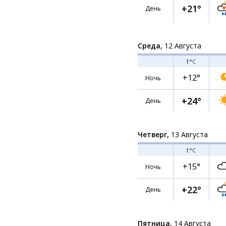
+21°
День
Среда,
12 Августа
t
°C
+12°
Ночь
+24°
День
Четверг,
13 Августа
t
°C
+15°
Ночь
+22°
День
Пятница,
14 Августа