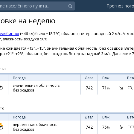
Прогноз пог
совке на неделю
елябинск»
(~46 км) было +18.7°C, облачно, ветер западный 2 м/с. Атм
т, влажность воздуха 50%.
ке ожидается +13°..+15°, значительная облачность, без осадков. Вете
ра +21°..+23°, облачно, без осадков. Ветер западный 3 м/с. Давление 74
ста
Погода
Давл
Влж
Вет
значительная облачность
742
71
СЗ,
%
без осадков
ста
Погода
Давл
Влж
Вет
переменная облачность
742
75
ССЗ
%
без осадков