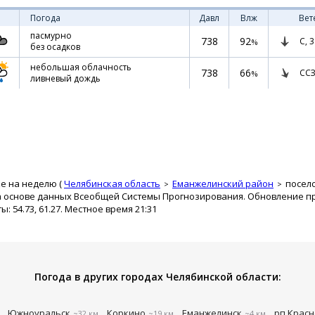
Погода
Давл
Влж
Вет
пасмурно
738
92
С,
3
%
без осадков
небольшая облачность
738
66
ССЗ
%
ливневый дождь
е на неделю (
Челябинская область
Еманжелинский район
посел
а основе данных Всеобщей Системы Прогнозирования. Обновление про
 54.73, 61.27. Местное время 21:31
Погода в других городах Челябинской области:
Южноуральск
Коркино
Еманжелинск
рп Красн
~32 км
~19 км
~4 км