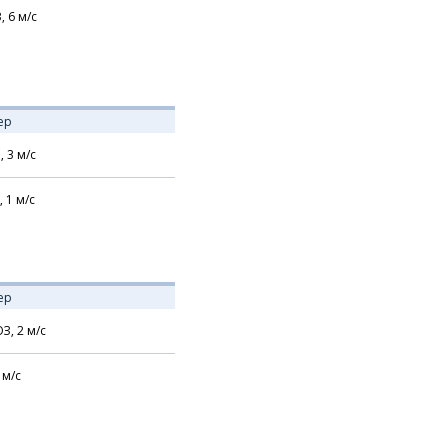
В,
6
м/с
ер
,
3
м/с
,
1
м/с
ер
З,
2
м/с
м/с