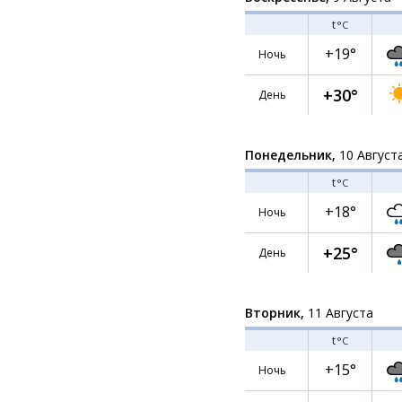
t
°C
+19°
Ночь
+30°
День
Понедельник,
10 Август
t
°C
+18°
Ночь
+25°
День
Вторник,
11 Августа
t
°C
+15°
Ночь