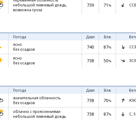
переменная облачность
739
71
СС
небольшой ливневый дождь,
%
возможна гроза
Погода
Давл
Влж
Вет
ясно
740
87
ССЗ
%
без осадков
ясно
738
50
ЗСЗ
%
без осадков
Погода
Давл
Влж
Вет
значительная облачность
738
70
ЮЮ
%
без осадков
облачно с прояснениями
738
87
С,
5
%
небольшой ливневый дождь