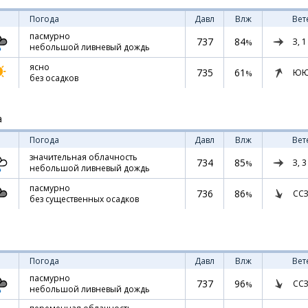
Погода
Давл
Влж
Вет
пасмурно
737
84
З,
1
%
небольшой ливневый дождь
ясно
735
61
ЮЮ
%
без осадков
а
Погода
Давл
Влж
Вет
значительная облачность
734
85
З,
3
%
небольшой ливневый дождь
пасмурно
736
86
ССЗ
%
без существенных осадков
Погода
Давл
Влж
Вет
пасмурно
737
96
ССЗ
%
небольшой ливневый дождь