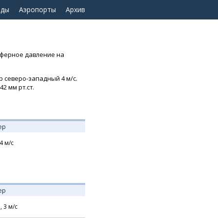
оды
Аэропорты
Архив
осферное давление на
р северо-западный 4 м/с.
2 мм рт.ст.
ер
4
м/с
ер
,
3
м/с