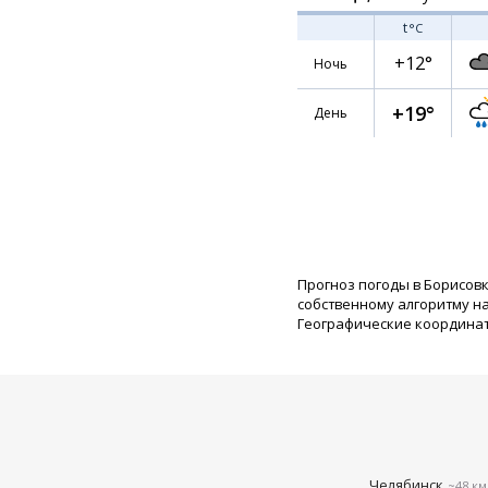
t
°C
+12°
Ночь
+19°
День
Прогноз погоды в Борисовк
собственному алгоритму н
Географические координаты:
Челябинск
~48 км