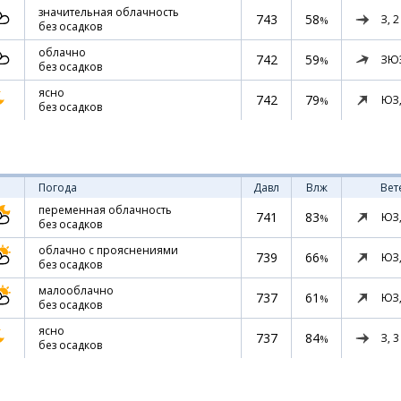
значительная облачность
743
58
З,
2
%
без осадков
облачно
742
59
ЗЮ
%
без осадков
ясно
742
79
ЮЗ
%
без осадков
Погода
Давл
Влж
Вет
переменная облачность
741
83
ЮЗ
%
без осадков
облачно с прояснениями
739
66
ЮЗ
%
без осадков
малооблачно
737
61
ЮЗ
%
без осадков
ясно
737
84
З,
3
%
без осадков