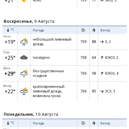
+21°
739
77
ясно
ЗЮЗ,
3
Воскресенье,
9 Августа
°C
Погода
Ветер
Ночь
небольшой ливневый
+19°
739
88
З,
2
дождь
Утро
+25°
738
64
пасмурно
ЮЮЗ,
2
День
без существенных
+29°
736
58
ЮЮЗ,
4
осадков
Вечер
кратковременный
+22°
736
85
ливневый дождь,
ЗСЗ,
3
возможна гроза
Понедельник,
10 Августа
°C
Погода
Ветер