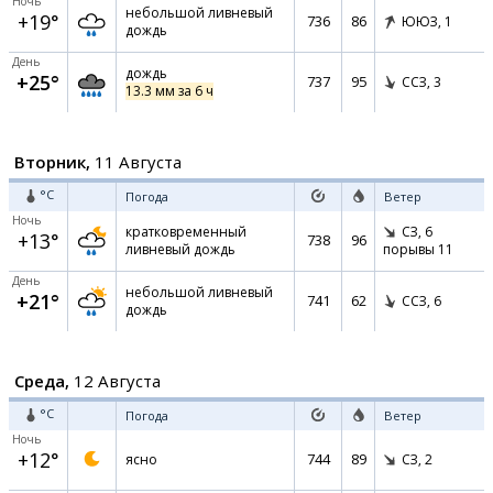
Ночь
небольшой ливневый
+19°
736
86
ЮЮЗ,
1
дождь
День
дождь
+25°
737
95
ССЗ,
3
13.3 мм за 6 ч
Вторник,
11 Августа
°C
Погода
Ветер
Ночь
кратковременный
СЗ,
6
+13°
738
96
ливневый дождь
порывы 11
День
небольшой ливневый
+21°
741
62
ССЗ,
6
дождь
Среда,
12 Августа
°C
Погода
Ветер
Ночь
+12°
744
89
ясно
СЗ,
2