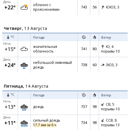
День
облачно с
+22°
743
56
ЮЮЗ,
3
прояснениями
Четверг,
13 Августа
°C
Погода
Ветер
Ночь
значительная
Ю,
4
+15°
741
80
облачность
порывы 10
День
небольшой ливневый
+24°
738
60
ЗЮЗ,
3
дождь
Пятница,
14 Августа
°C
Погода
Ветер
Ночь
СВ,
5
+13°
737
98
дождь
порывы 10
День
сильный дождь
ССВ,
8
+11°
734
98
17.7 мм за 6 ч
порывы 13