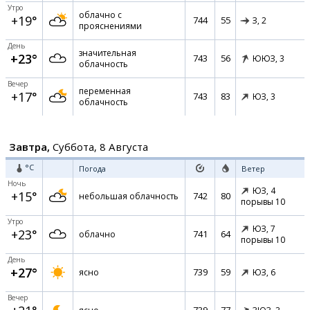
Утро
облачно с
+19°
744
55
З,
2
прояснениями
День
значительная
+23°
743
56
ЮЮЗ,
3
облачность
Вечер
переменная
+17°
743
83
ЮЗ,
3
облачность
Завтра,
Суббота, 8 Августа
°C
Погода
Ветер
Ночь
ЮЗ,
4
+15°
742
80
небольшая облачность
порывы 10
Утро
ЮЗ,
7
+23°
741
64
облачно
порывы 10
День
+27°
739
59
ясно
ЮЗ,
6
Вечер