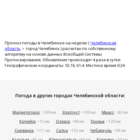
Прогноз погоды в Челябинске на неделю (
Челябинская
область
город Челябинск
) расчитан по собственному
алгоритму на основе данных Всеобщей Системы
Прогнозирования. Обновление происходит 4 раза в сутки.
Географические координаты: 55.16, 61.4. Местное время 0:24
Погода в других городах Челябинской области:
Магнитогорск
Златоуст
Миасс
~249 км
~109 км
~83 км
Копейск
Озерск
Троицк
~15 км
~80 км
~120 км
Снежинск
Сатка
Чебаркуль
~111 км
~152 км
~69 км
Кыштым
Южноуральск
Коркино
~81 км
~80 км
~30 км