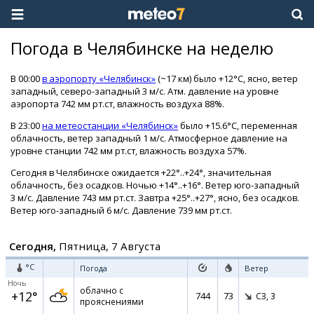
Погода в Челябинске на неделю
В 00:00
в аэропорту «Челябинск»
(~17 км) было +12°C, ясно, ветер
западный, северо-западный 3 м/с. Атм. давление на уровне
аэропорта 742 мм рт.ст, влажность воздуха 88%.
В 23:00
на метеостанции «Челябинск»
было +15.6°C, переменная
облачность, ветер западный 1 м/с. Атмосферное давление на
уровне станции 742 мм рт.ст, влажность воздуха 57%.
Сегодня в Челябинске ожидается +22°..+24°, значительная
облачность, без осадков. Ночью +14°..+16°. Ветер юго-западный
3 м/с. Давление 743 мм рт.ст. Завтра +25°..+27°, ясно, без осадков.
Ветер юго-западный 6 м/с. Давление 739 мм рт.ст.
Сегодня,
Пятница, 7 Августа
°C
Погода
Ветер
Ночь
облачно с
+12°
744
73
СЗ,
3
прояснениями