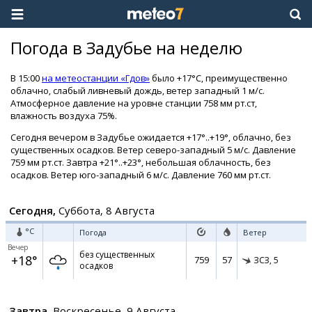
Погода в Задубье на неделю
В 15:00
на метеостанции «Гдов»
было +17°C, преимущественно
облачно, слабый ливневый дождь, ветер западный 1 м/с.
Атмосферное давление на уровне станции 758 мм рт.ст,
влажность воздуха 75%.
Сегодня вечером в Задубье ожидается +17°..+19°, облачно, без
существенных осадков. Ветер северо-западный 5 м/с. Давление
759 мм рт.ст. Завтра +21°..+23°, небольшая облачность, без
осадков. Ветер юго-западный 6 м/с. Давление 760 мм рт.ст.
Сегодня,
Суббота, 8 Августа
°C
Погода
Ветер
Вечер
без существенных
+18°
759
57
ЗСЗ,
5
осадков
Завтра,
Воскресенье, 9 Августа