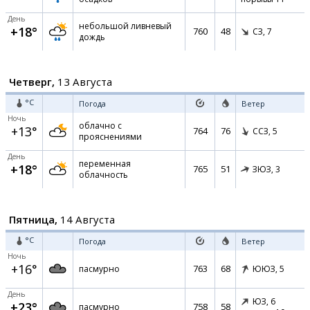
День
небольшой ливневый
+18°
760
48
СЗ,
7
дождь
Четверг,
13 Августа
°C
Погода
Ветер
Ночь
облачно с
+13°
764
76
ССЗ,
5
прояснениями
День
переменная
+18°
765
51
ЗЮЗ,
3
облачность
Пятница,
14 Августа
°C
Погода
Ветер
Ночь
+16°
763
68
пасмурно
ЮЮЗ,
5
День
ЮЗ,
6
+23°
758
58
пасмурно