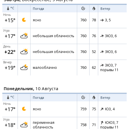
°C
Погода
Ветер
Ночь
+15°
760
78
ясно
З,
5
Утро
+17°
760
76
небольшая облачность
ЗЮЗ,
6
День
+22°
760
52
небольшая облачность
ЗЮЗ,
6
Вечер
ЗЮЗ,
7
+19°
760
62
малооблачно
порывы 11
Понедельник,
10 Августа
°C
Погода
Ветер
Ночь
+17°
759
75
ясно
ЮЗ,
4
Утро
переменная
ЮЮЗ,
7
+18°
758
71
облачность
порывы 11