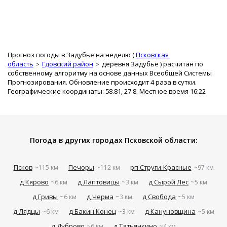
Прогноз погоды в Задубье на неделю (
Псковская
область
Гдовский район
деревня Задубье
) расчитан по
собственному алгоритму на основе данных Всеобщей Системы
Прогнозирования. Обновление происходит 4 раза в сутки.
Географические координаты: 58.81, 27.8. Местное время 16:22
Погода в других городах Псковской области:
Псков
Печоры
рп Струги-Красные
~115 км
~112 км
~97 км
д Кярово
д Лаптовицы
д Сырой Лес
~6 км
~3 км
~5 км
д Гривы
д Черма
д Свобода
~6 км
~3 км
~5 км
д Лядцы
д Бакин Конец
д Кануновщина
~6 км
~3 км
~5 км
д Дуброво
д Татьянкино
~6 км
~4 км