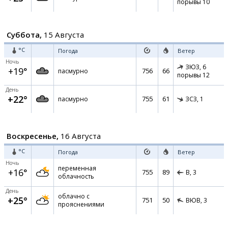
порывы 10
Суббота,
15 Августа
°C
Погода
Ветер
Ночь
ЗЮЗ,
6
+19°
756
66
пасмурно
порывы 12
День
+22°
755
61
пасмурно
ЗСЗ,
1
Воскресенье,
16 Августа
°C
Погода
Ветер
Ночь
переменная
+16°
755
89
В,
3
облачность
День
облачно с
+25°
751
50
ВЮВ,
3
прояснениями