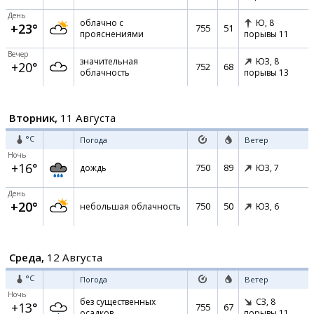
День
облачно с
Ю,
8
+23°
755
51
прояснениями
порывы 11
Вечер
значительная
ЮЗ,
8
+20°
752
68
облачность
порывы 13
Вторник,
11 Августа
°C
Погода
Ветер
Ночь
+16°
750
89
дождь
ЮЗ,
7
День
+20°
750
50
небольшая облачность
ЮЗ,
6
Среда,
12 Августа
°C
Погода
Ветер
Ночь
без существенных
СЗ,
8
+13°
755
67
осадков
порывы 11