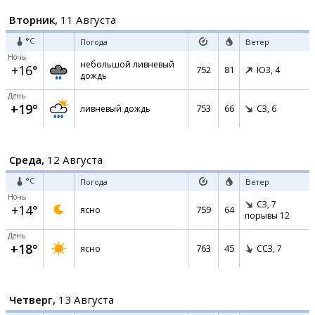
Вторник,
11 Августа
°C
Погода
Ветер
Ночь
небольшой ливневый
+16°
752
81
ЮЗ,
4
дождь
День
+19°
753
66
ливневый дождь
СЗ,
6
Среда,
12 Августа
°C
Погода
Ветер
Ночь
СЗ,
7
+14°
759
64
ясно
порывы 12
День
+18°
763
45
ясно
ССЗ,
7
Четверг,
13 Августа