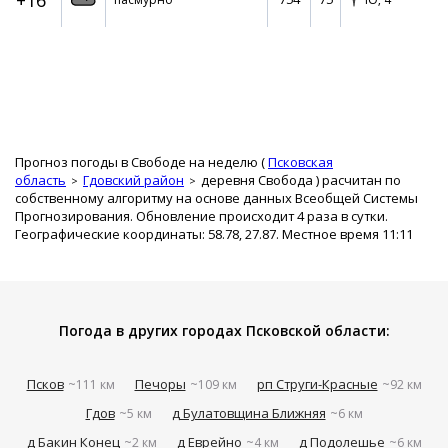
+16°
Прогноз погоды в Свободе на неделю (
Псковская
область
Гдовский район
деревня Свобода
) расчитан по
собственному алгоритму на основе данных Всеобщей Системы
Прогнозирования. Обновление происходит 4 раза в сутки.
Географические координаты: 58.78, 27.87. Местное время 11:11
Погода в других городах Псковской области:
Псков
Печоры
рп Струги-Красные
~111 км
~109 км
~92 км
Гдов
д Булатовщина Ближняя
~5 км
~6 км
д Бакин Конец
д Еврейно
д Подолешье
~2 км
~4 км
~6 км