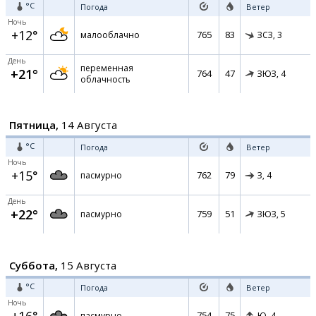
°C
Погода
Ветер
Ночь
+12°
765
83
малооблачно
ЗСЗ,
3
День
переменная
+21°
764
47
ЗЮЗ,
4
облачность
Пятница,
14 Августа
°C
Погода
Ветер
Ночь
+15°
762
79
пасмурно
З,
4
День
+22°
759
51
пасмурно
ЗЮЗ,
5
Суббота,
15 Августа
°C
Погода
Ветер
Ночь
754
75
пасмурно
Ю,
4