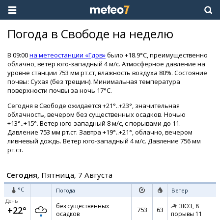
Погода в Свободе на неделю
В 09:00
на метеостанции «Гдов»
было +18.9°C, преимущественно
облачно, ветер юго-западный 4 м/с. Атмосферное давление на
уровне станции 753 мм рт.ст, влажность воздуха 80%. Состояние
почвы: Сухая (без трещин). Минимальная температура
поверхности почвы за ночь 17°C.
Сегодня в Свободе ожидается +21°..+23°, значительная
облачность, вечером без существенных осадков. Ночью
+13°..+15°. Ветер юго-западный 8 м/с, с порывами до 11.
Давление 753 мм рт.ст. Завтра +19°..+21°, облачно, вечером
ливневый дождь. Ветер юго-западный 4 м/с. Давление 756 мм
рт.ст.
Сегодня,
Пятница, 7 Августа
°C
Погода
Ветер
День
без существенных
ЗЮЗ,
8
+22°
753
63
осадков
порывы 11