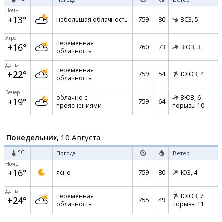
Ночь
+13°
759
80
небольшая облачность
ЗСЗ,
5
Утро
переменная
+16°
760
73
ЗЮЗ,
3
облачность
День
переменная
+22°
759
54
ЮЮЗ,
4
облачность
Вечер
облачно с
ЗЮЗ,
6
+19°
759
64
прояснениями
порывы 10
Понедельник,
10 Августа
°C
Погода
Ветер
Ночь
+16°
759
80
ясно
ЮЗ,
4
День
переменная
ЮЮЗ,
7
+24°
755
49
облачность
порывы 11