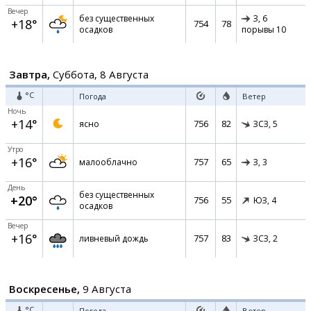
Вечер
без существенных
З,
6
+18°
754
78
осадков
порывы 10
Завтра,
Суббота, 8 Августа
°C
Погода
Ветер
Ночь
+14°
756
82
ясно
ЗСЗ,
5
Утро
+16°
757
65
малооблачно
З,
3
День
без существенных
+20°
756
55
ЮЗ,
4
осадков
Вечер
+16°
757
83
ливневый дождь
ЗСЗ,
2
Воскресенье,
9 Августа
°C
Погода
Ветер