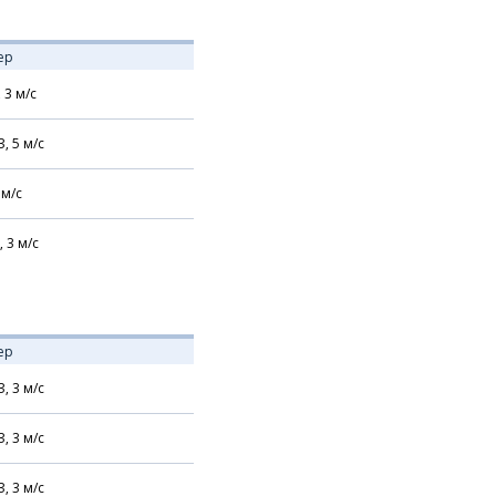
ер
,
3
м/с
З,
5
м/с
м/с
,
3
м/с
ер
З,
3
м/с
З,
3
м/с
З,
3
м/с