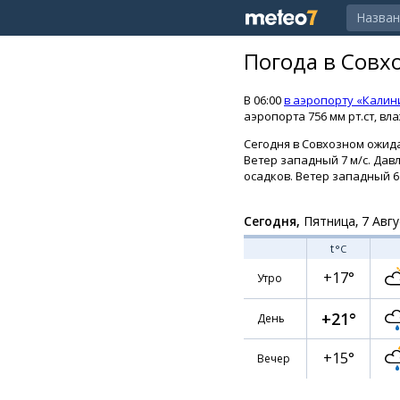
Погода в Совх
В 06:00
в аэропорту «Калин
аэропорта 756 мм рт.ст, вл
Сегодня в Совхозном ожида
Ветер западный 7 м/с. Давл
осадков. Ветер западный 6 
Сегодня,
Пятница, 7 Авгу
t
°C
+17°
Утро
+21°
День
+15°
Вечер