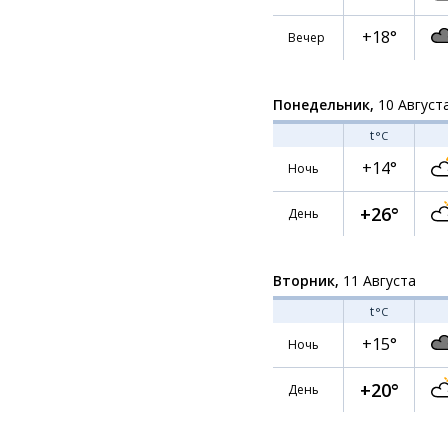
+18°
Вечер
Понедельник,
10 Август
t
°C
+14°
Ночь
+26°
День
Вторник,
11 Августа
t
°C
+15°
Ночь
+20°
День