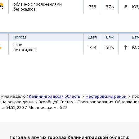
облачно с прояснениями
758
37
ЮЗ
%
без осадков
Погода
Давл
Влж
Вет
ясно
754
50
Ю,
%
без осадков
ом на неделю (
Калининградская область
Нестеровский район
пос
 на основе данных Всеобщей Системы Прогнозирования. Обновление п
 54.55, 22.37. Местное время 6:27
Погода в других городах Калининградской области: