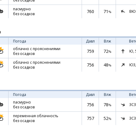
без осадков
пасмурно
760
71
ВЮ
%
без осадков
а
Погода
Давл
Влж
Вет
облачно с прояснениями
759
72
Ю,
%
без осадков
облачно с прояснениями
756
48
ЮЗ
%
без осадков
Погода
Давл
Влж
Вет
пасмурно
756
78
ЗСЗ
%
без осадков
переменная облачность
757
52
ЗСЗ
%
без осадков