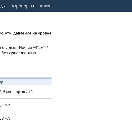
оды
Аэропорты
Архив
/с. Атм. давление на уровне
осадков. Ночью +9°..+11°.
ом без существенных
ер
З,
5
м/с,
порывы 10
,
7
м/с
,
3
м/с