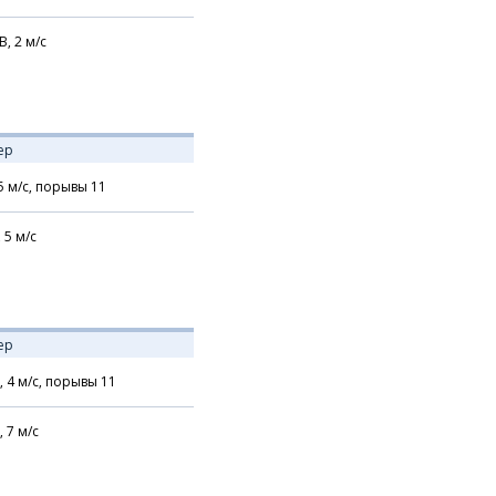
В,
2
м/с
ер
5
м/с,
порывы 11
,
5
м/с
ер
,
4
м/с,
порывы 11
,
7
м/с