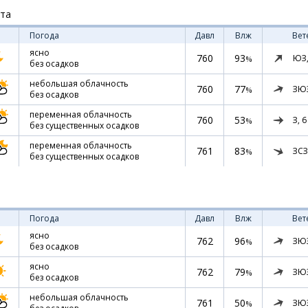
ста
Погода
Давл
Влж
Вет
ясно
760
93
ЮЗ
%
без осадков
небольшая облачность
760
77
ЗЮ
%
без осадков
переменная облачность
760
53
З,
6
%
без существенных осадков
переменная облачность
761
83
ЗСЗ
%
без существенных осадков
Погода
Давл
Влж
Вет
ясно
762
96
ЗЮ
%
без осадков
ясно
762
79
ЗЮ
%
без осадков
небольшая облачность
761
50
ЗЮ
%