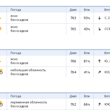
Погода
Давл
Влж
Вет
ясно
763
93
С,
2
%
без осадков
ясно
765
43
ССЗ
%
без осадков
Погода
Давл
Влж
Вет
ясно
766
81
Ю,
%
без осадков
небольшая облачность
764
41
ЮЗ
%
без осадков
Погода
Давл
Влж
Вет
переменная облачность
762
66
ЮЮ
%
без осадков