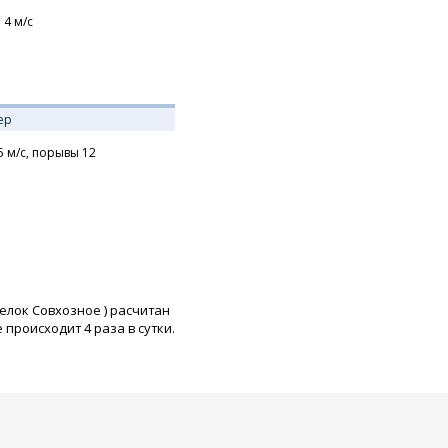
,
4
м/с
ер
5
м/с,
порывы 12
елок Совхозное
) расчитан
роисходит 4 раза в сутки.