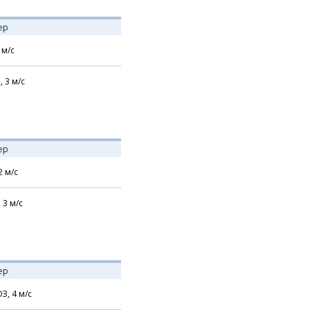
ер
м/с
,
3
м/с
ер
2
м/с
,
3
м/с
ер
З,
4
м/с