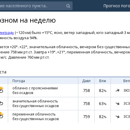
Прогноз пог
озном на неделю
инград»
(~120 км) было +15°C, ясно, ветер западный, юго-западный 3 м
ажность воздуха 94%.
ется +20°..+22°, значительная облачность, вечером без существенных 
ение 758 мм рт.ст. Завтра +19°..+21°, переменная облачность, вечер
м/с. Давление 760 мм рт.ст.
ста
Погода
Давл
Влж
Вет
облачно с прояснениями
758
82
ЗЮ
%
без осадков
значительная облачность
758
63
ЗСЗ
%
без существенных осадков
переменная облачность
759
82
ЗСЗ
%
без существенных осадков