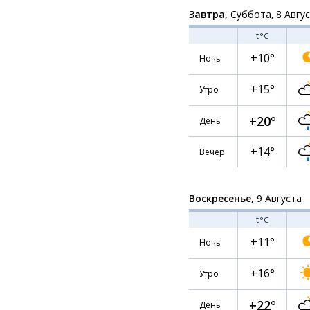
Завтра,
Суббота, 8 Авгу
t
°C
+10°
Ночь
+15°
Утро
+20°
День
+14°
Вечер
Воскресенье,
9 Августа
t
°C
+11°
Ночь
+16°
Утро
+22°
День