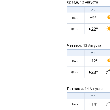
Среда,
12 Августа
t
°C
+9°
Ночь
+22°
День
Четверг,
13 Августа
t
°C
+12°
Ночь
+23°
День
Пятница,
14 Августа
t
°C
+14°
Ночь