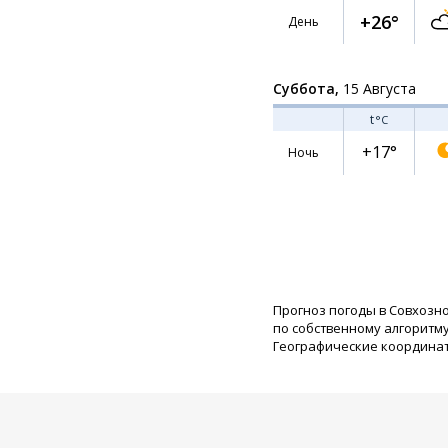
+26°
День
Суббота,
15 Августа
t
°C
+17°
Ночь
Прогноз погоды в Совхозн
по собственному алгоритму
Географические координаты: