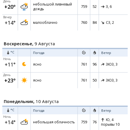
День
небольшой ливневый
+20°
759
52
З,
6
дождь
Вечер
+14°
760
84
малооблачно
СЗ,
2
Воскресенье,
9 Августа
°C
Погода
Ветер
Ночь
+11°
761
96
ясно
ЗЮЗ,
3
День
+23°
761
50
ясно
ЗЮЗ,
3
Понедельник,
10 Августа
°C
Погода
Ветер
Ночь
Ю,
4
+14°
759
76
небольшая облачность
порывы 10