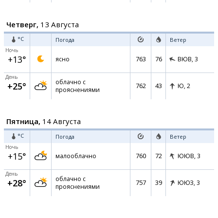
Четверг,
13 Августа
°C
Погода
Ветер
Ночь
+13°
763
76
ясно
ВЮВ,
3
День
облачно с
+25°
762
43
Ю,
2
прояснениями
Пятница,
14 Августа
°C
Погода
Ветер
Ночь
+15°
760
72
малооблачно
ЮЮВ,
3
День
облачно с
+28°
757
39
ЮЮЗ,
3
прояснениями