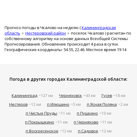
Прогноз погоды в Чкалово на неделю (
Калининградская
область
Нестеровский район
поселок Чкалово
) расчитан по
собственному алгоритму на основе данных Всеобщей Системы
Прогнозирования. Обновление происходит 4 раза в сутки.
Географические координаты: 54.55, 22.46. Местное время 19:14
Погода в других городах Калининградской области:
Калининград
Черняховск
Гусев
~127 км
~43 км
~18 км
Нестеров
п Илюшино
п Ясная Поляна
~12 км
~5 км
~2 км
п Чистые Пруды
п Пушкино
~11 км
~10 км
п Покрышкино
п Черняхово
~11 км
~11 км
п Воскресенское
п Садовое
~12 км
~12 км