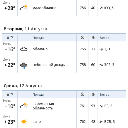
День
+28°
756
40
малооблачно
ЮЗ,
5
Вторник,
11 Августа
°C
Погода
Ветер
Ночь
+16°
755
77
облачно
З,
3
День
+22°
758
60
небольшой дождь
ЗСЗ,
3
Среда,
12 Августа
°C
Погода
Ветер
Ночь
переменная
+10°
761
93
СЗ,
2
облачность
День
+23°
762
48
ясно
ВСВ,
3