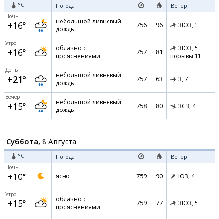
°C
Погода
Ветер
Ночь
небольшой ливневый
+16°
756
96
ЗЮЗ,
3
дождь
Утро
облачно с
ЗЮЗ,
5
+16°
757
81
прояснениями
порывы 11
День
небольшой ливневый
+21°
757
63
З,
7
дождь
Вечер
небольшой ливневый
+15°
758
80
ЗСЗ,
4
дождь
Суббота,
8 Августа
°C
Погода
Ветер
Ночь
+10°
759
90
ясно
ЮЗ,
4
Утро
облачно с
+15°
759
77
ЗЮЗ,
5
прояснениями