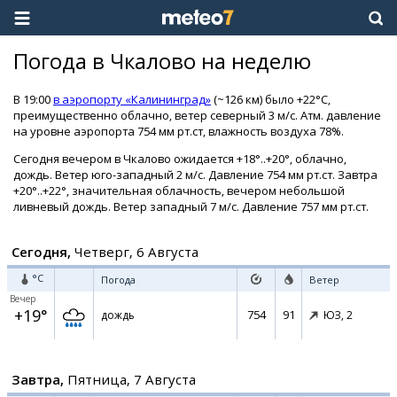
Погода в Чкалово на неделю
В 19:00
в аэропорту «Калининград»
(~126 км) было +22°C,
преимущественно облачно, ветер северный 3 м/с. Атм. давление
на уровне аэропорта 754 мм рт.ст, влажность воздуха 78%.
Сегодня вечером в Чкалово ожидается +18°..+20°, облачно,
дождь. Ветер юго-западный 2 м/с. Давление 754 мм рт.ст. Завтра
+20°..+22°, значительная облачность, вечером небольшой
ливневый дождь. Ветер западный 7 м/с. Давление 757 мм рт.ст.
Сегодня,
Четверг, 6 Августа
°C
Погода
Ветер
Вечер
+19°
754
91
дождь
ЮЗ,
2
Завтра,
Пятница, 7 Августа