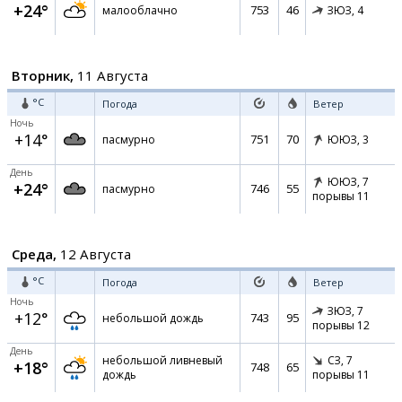
+24°
753
46
малооблачно
ЗЮЗ,
4
Вторник,
11 Августа
°C
Погода
Ветер
Ночь
+14°
751
70
пасмурно
ЮЮЗ,
3
День
ЮЮЗ,
7
+24°
746
55
пасмурно
порывы 11
Среда,
12 Августа
°C
Погода
Ветер
Ночь
ЗЮЗ,
7
+12°
743
95
небольшой дождь
порывы 12
День
небольшой ливневый
СЗ,
7
+18°
748
65
дождь
порывы 11