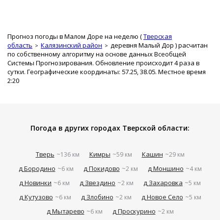
Прогноз погоды в Малом Доре на неделю (
Тверская
область
Калязинский район
деревня Малый Дор
) расчитан
по собственному алгоритму на основе данных Всеобщей
Системы Прогнозирования. Обновление происходит 4 раза в
сутки. Географические координаты: 57.25, 38.05. Местное время
2:20
Погода в других городах Тверской области:
Тверь
Кимры
Кашин
~136 км
~59 км
~29 км
д Бородино
д Покидово
д Моншино
~6 км
~2 км
~4 км
д Новинки
д Звездино
д Захаровка
~6 км
~2 км
~5 км
д Кутузово
д Злобино
д Новое Село
~6 км
~2 км
~5 км
д Мытарево
д Проскурино
~6 км
~2 км