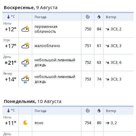
Воскресенье,
9 Августа
°C
Погода
Ветер
Ночь
переменная
+12°
750
84
ЗСЗ,
2
облачность
Утро
+17°
751
61
малооблачно
ЗСЗ,
3
День
небольшой ливневый
+21°
752
63
ЗСЗ,
6
дождь
Вечер
небольшой ливневый
+14°
753
74
ЗСЗ,
3
дождь
Понедельник,
10 Августа
°C
Погода
Ветер
Ночь
+11°
754
80
ясно
З,
2
День