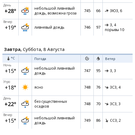
День
небольшой ливневый
+28°
745
66
ЗЮЗ,
6
дождь, возможна гроза
Вечер
З,
4
+19°
746
97
ливневый дождь
порывы 10
Завтра,
Суббота, 8 Августа
°C
Погода
Ветер
Ночь
небольшой ливневый
+15°
747
95
З,
3
дождь
Утро
+18°
748
76
ясно
ЗСЗ,
4
День
без существенных
+22°
748
70
ЗСЗ,
3
осадков
Вечер
небольшой ливневый
+15°
749
86
ССЗ,
2
дождь