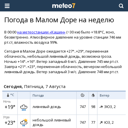
Погода в Малом Доре на неделю
В 00:00
на метеостанции «Кашин»
(~30 км) было +18.8°C, ясно,
безветренно. Атмосферное давление на уровне станции 746 мм
рт.ст, влажность воздуха 99%.
Сегодня в Малом Доре ожидается +27°..+29°, переменная
облачность, небольшой ливневый дождь, возможна гроза.
Ночью +14°..+16°. Ветер западный 6 м/с. Давление 745 мм рт.ст.
Завтра +21°..+23°, переменная облачность, вечером небольшой
ливневый дождь. Ветер западный 3 м/с. Давление 748 мм рт.ст.
Сегодня,
Пятница, 7 Августа
°C
Погода
Ветер
Ночь
+19°
747
98
ливневый дождь
ЗЮЗ,
2
Утро
небольшой ливневый
+23°
747
77
ЮЗ,
2
дождь