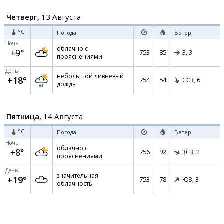
Четверг,
13 Августа
°C
Погода
Ветер
Ночь
облачно с
+9°
753
85
З,
3
прояснениями
День
небольшой ливневый
+18°
754
54
ССЗ,
6
дождь
Пятница,
14 Августа
°C
Погода
Ветер
Ночь
облачно с
+8°
756
92
ЗСЗ,
2
прояснениями
День
значительная
+19°
753
78
ЮЗ,
3
облачность