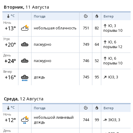
Вторник,
11 Августа
°C
Погода
Ветер
Ночь
Ю,
3
+13°
751
82
небольшая облачность
порывы 10
Утро
Ю,
6
+20°
749
64
пасмурно
порывы 12
День
Ю,
6
+24°
746
52
пасмурно
порывы 10
Вечер
+16°
745
95
дождь
ЮЗ,
3
Среда,
12 Августа
°C
Погода
Ветер
Ночь
небольшой ливневый
+12°
744
99
ЗЮЗ,
3
дождь
День