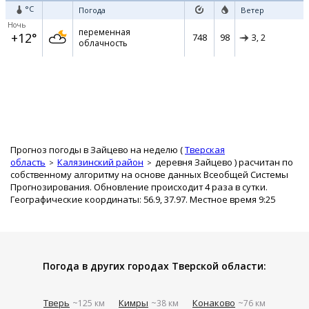
°C
Погода
Ветер
Ночь
переменная
+12°
748
98
З,
2
облачность
Прогноз погоды в Зайцево на неделю (
Тверская
область
Калязинский район
деревня Зайцево
) расчитан по
собственному алгоритму на основе данных Всеобщей Системы
Прогнозирования. Обновление происходит 4 раза в сутки.
Географические координаты: 56.9, 37.97. Местное время 9:25
Погода в других городах Тверской области:
Тверь
Кимры
Конаково
~125 км
~38 км
~76 км