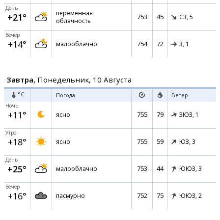
День
переменная
+21°
753
45
СЗ,
5
облачность
Вечер
+14°
754
72
малооблачно
З,
1
Завтра,
Понедельник, 10 Августа
°C
Погода
Ветер
Ночь
+11°
755
79
ясно
ЗЮЗ,
1
Утро
+18°
755
59
ясно
ЮЗ,
3
День
+25°
753
44
малооблачно
ЮЮЗ,
3
Вечер
+16°
752
75
пасмурно
ЮЮЗ,
2