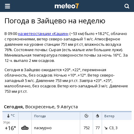
Погода в Зайцево на неделю
В 09:00
на метеостанции «Кашин»
(~53 км) было +18.2°C, облачно
с прояснениями, ветер северо-западный 1 м/с. Атмосферное
давление на уровне станции 751 мм рт.ст, влажность воздуха
76%. Состояние почвы: Сырая (есть малые или большие лужи).
Минимальная температура поверхности почвы за ночь 16°C. За
12 ч. выпало 2 мм осадков.
Сегодня в Зайцево ожидается +20°..+22°, переменная
облачность, без осадков. Ночью +10°..+12°. Ветер северо-
западный 5 м/с. Давление 753 мм рт.ст. Завтра +23°..+25°,
малооблачно, без осадков. Ветер юго-западный 3 м/с. Давление
753 мм рт.ст.
Сегодня,
Воскресенье, 9 Августа
°C
Погода
Ветер
Утро
+16°
752
77
пасмурно
СЗ,
3