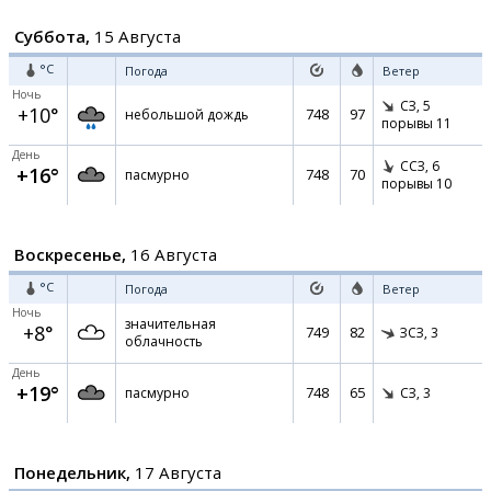
Суббота,
15 Августа
°C
Погода
Ветер
Ночь
СЗ,
5
+10°
748
97
небольшой дождь
порывы 11
День
ССЗ,
6
+16°
748
70
пасмурно
порывы 10
Воскресенье,
16 Августа
°C
Погода
Ветер
Ночь
значительная
+8°
749
82
ЗСЗ,
3
облачность
День
+19°
748
65
пасмурно
СЗ,
3
Понедельник,
17 Августа