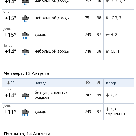
+14°
752
98
небольшой дождь
ЮЮВ,
2
Утро
+15°
751
98
небольшой дождь
ЮВ,
3
День
+15°
749
97
дождь
В,
2
Вечер
+14°
748
98
небольшой дождь
СВ,
1
Четверг,
13 Августа
°C
Погода
Ветер
Ночь
без существенных
+14°
747
99
С,
2
осадков
День
С,
6
+11°
749
97
дождь
порывы 13
Пятница,
14 Августа