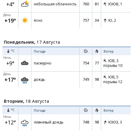
+4°
760
81
небольшая облачность
ЮЮВ,
1
День
+19°
757
34
ясно
Ю,
2
Понедельник,
17 Августа
°C
Погода
Ветер
Ночь
ЮВ,
3
+9°
754
77
пасмурно
порывы 10
День
ЮВ,
5
+17°
749
98
дождь
порывы 12
Вторник,
18 Августа
°C
Погода
Ветер
Ночь
+12°
748
98
ливневый дождь
ЮЮЗ,
3