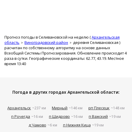
Прогноз погоды в Селивановской на неделю (
Архангельская
область
Виноградовский район
деревня Селивановская
)
расчитан по собственному алгоритму на основе данных
Всеобщей Системы Прогнозирования. Обновление происходит 4
раза в сутки. Географические координаты: 62.77, 43.19. Местное
время 13:40
Погода в других городах Архангельской области:
Архангельск
Мирный
рп Плесецк
~237 км
~146 км
~148 км
п Рочегда
п Шидрово
п Важский
~16 км
~16 км
~19 км
д Чамово
п Нижняя Кица
~6 км
~19 км