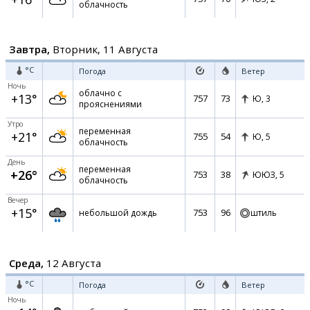
облачность
Завтра,
Вторник, 11 Августа
°C
Погода
Ветер
Ночь
облачно с
+13°
757
73
Ю,
3
прояснениями
Утро
переменная
+21°
755
54
Ю,
5
облачность
День
переменная
+26°
753
38
ЮЮЗ,
5
облачность
Вечер
+15°
753
96
небольшой дождь
штиль
Среда,
12 Августа
°C
Погода
Ветер
Ночь