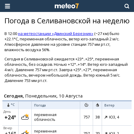
Погода в Селивановской на неделю
В 12:00
на метеостанции «Двинский Березник»
(~27 км) было
+22.1°C, переменная облачность, ветер юго-западный 2 м/с.
Атмосферное давление на уровне станции 757 мм рт.ст,
влажность воздуха 56%.
Сегодня в Селивановской ожидается +23°..+25°, переменная
облачность, без осадков. Ночью +12°..+14°. Ветер юго-западный
4 м/с. Давление 757 мм рт.ст. Завтра +25°..+27°, переменная
облачность, вечером небольшой дождь. Ветер южный 5 м/с.
Давление 753 мм рт.ст.
Сегодня,
Понедельник, 10 Августа
°C
Погода
Ветер
День
переменная
+24°
757
38
ЮЗ,
4
облачность
Вечер
переменная
+16°
757
70
ЮЗ,
2