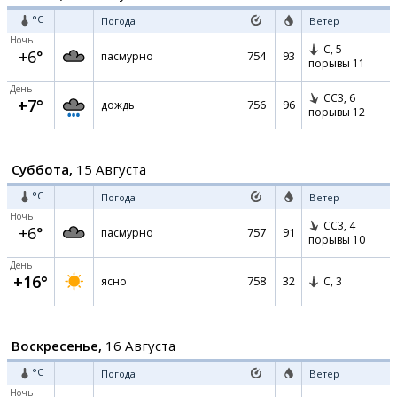
°C
Погода
Ветер
Ночь
С,
5
+6°
754
93
пасмурно
порывы 11
День
ССЗ,
6
+7°
756
96
дождь
порывы 12
Суббота,
15 Августа
°C
Погода
Ветер
Ночь
ССЗ,
4
+6°
757
91
пасмурно
порывы 10
День
+16°
758
32
ясно
С,
3
Воскресенье,
16 Августа
°C
Погода
Ветер
Ночь