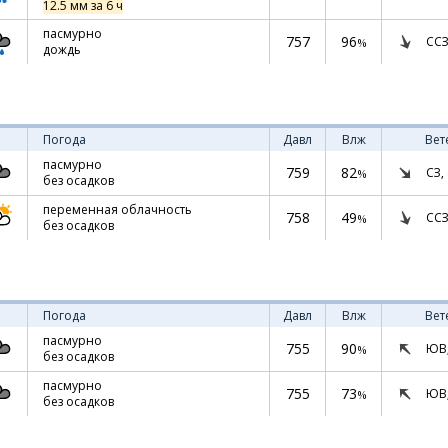
12.5 мм за 6 ч
пасмурно
757
96
ССЗ
%
дождь
Погода
Давл
Влж
Вет
пасмурно
759
82
СЗ,
%
без осадков
переменная облачность
758
49
ССЗ
%
без осадков
Погода
Давл
Влж
Вет
пасмурно
755
90
ЮВ
%
без осадков
пасмурно
755
73
ЮВ
%
без осадков