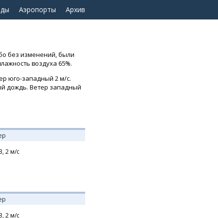
оды
Аэропорты
Архив
ебо без изменений, были
влажность воздуха 65%.
ер юго-западный 2 м/с.
вый дождь. Ветер западный
ер
З,
2
м/с
ер
З,
2
м/с