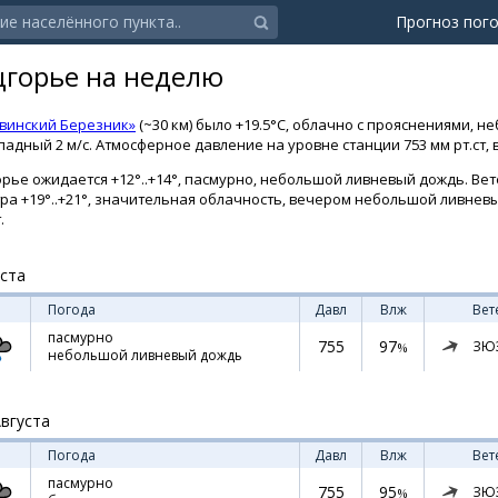
Прогноз пог
цгорье на неделю
винский Березник»
(~30 км) было +19.5°C, облачно с прояснениями, н
падный 2 м/с. Атмосферное давление на уровне станции 753 мм рт.ст, 
рье ожидается +12°..+14°, пасмурно, небольшой ливневый дождь. Вет
втра +19°..+21°, значительная облачность, вечером небольшой ливне
.
уста
Погода
Давл
Влж
Вет
пасмурно
755
97
ЗЮ
%
небольшой ливневый дождь
Августа
Погода
Давл
Влж
Вет
пасмурно
755
95
ЗЮ
%