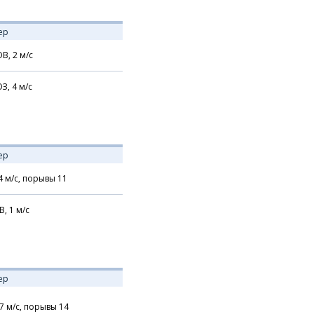
ер
В,
2
м/с
З,
4
м/с
ер
4
м/с,
порывы 11
В,
1
м/с
ер
7
м/с,
порывы 14