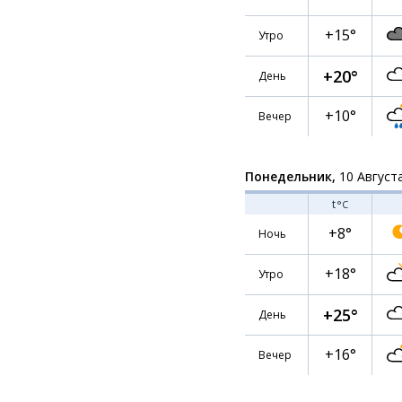
+15°
Утро
+20°
День
+10°
Вечер
Понедельник,
10 Август
t
°C
+8°
Ночь
+18°
Утро
+25°
День
+16°
Вечер