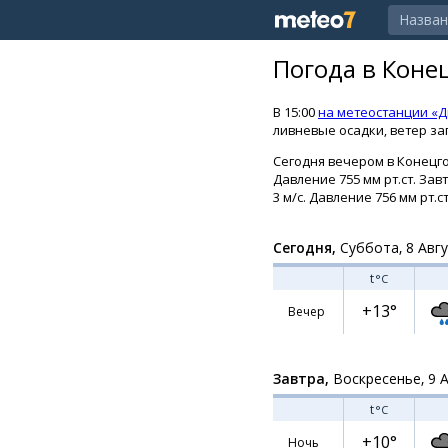
Погода в Коне
В 15:00
на метеостанции «Д
ливневые осадки, ветер за
Сегодня вечером в Конецго
Давление 755 мм рт.ст. За
3 м/с. Давление 756 мм рт.ст
Сегодня,
Суббота, 8 Авг
t
°C
+13°
Вечер
Завтра,
Воскресенье, 9 
t
°C
+10°
Ночь