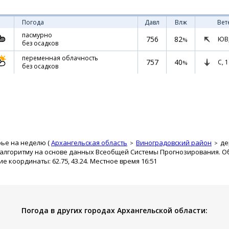
Погода
Давл
Влж
Вет
пасмурно
756
82
ЮВ
%
без осадков
переменная облачность
757
40
С,
1
%
без осадков
рье на неделю (
Архангельская область
Виноградовский район
де
 алгоритму на основе данных Всеобщей Системы Прогнозирования. О
ие координаты: 62.75, 43.24. Местное время 16:51
Погода в других городах Архангельской области: