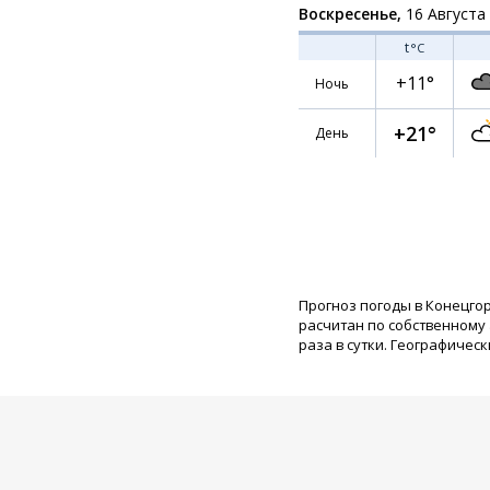
Воскресенье,
16 Августа
t
°C
+11°
Ночь
+21°
День
Прогноз погоды в Конецго
расчитан по собственному
раза в сутки. Географическ