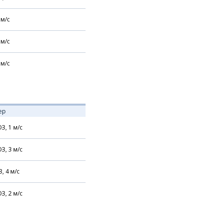
м/с
м/с
м/с
ер
З,
1
м/с
З,
3
м/с
З,
4
м/с
З,
2
м/с