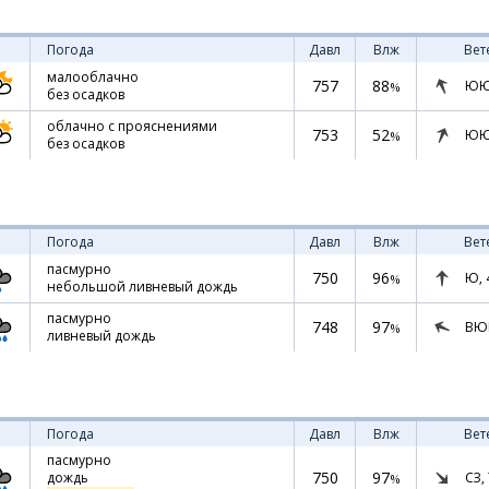
Погода
Давл
Влж
Вет
малооблачно
757
88
ЮЮ
%
без осадков
облачно с прояснениями
753
52
ЮЮ
%
без осадков
Погода
Давл
Влж
Вет
пасмурно
750
96
Ю,
%
небольшой ливневый дождь
пасмурно
748
97
ВЮ
%
ливневый дождь
Погода
Давл
Влж
Вет
пасмурно
750
97
СЗ,
дождь
%