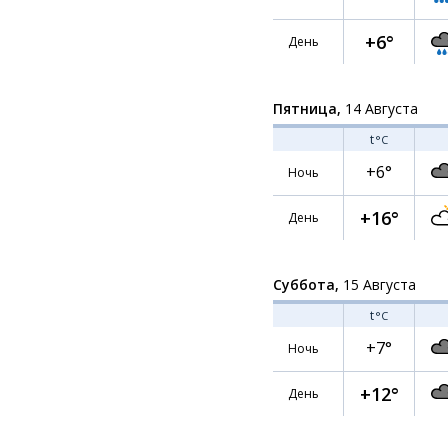
+6°
День
Пятница,
14 Августа
t
°C
+6°
Ночь
+16°
День
Суббота,
15 Августа
t
°C
+7°
Ночь
+12°
День