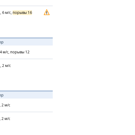
,
6
м/с,
порывы 16
ер
4
м/с,
порывы 12
,
2
м/с
ер
,
2
м/с
,
2
м/с