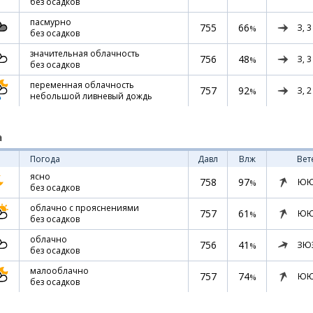
без осадков
пасмурно
755
66
З,
3
%
без осадков
значительная облачность
756
48
З,
3
%
без осадков
переменная облачность
757
92
З,
2
%
небольшой ливневый дождь
а
Погода
Давл
Влж
Вет
ясно
758
97
ЮЮ
%
без осадков
облачно с прояснениями
757
61
ЮЮ
%
без осадков
облачно
756
41
ЗЮ
%
без осадков
малооблачно
757
74
ЮЮ
%
без осадков