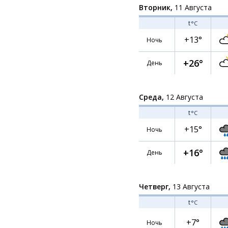
Вторник,
11 Августа
t
°C
+13°
Ночь
+26°
День
Среда,
12 Августа
t
°C
+15°
Ночь
+16°
День
Четверг,
13 Августа
t
°C
+7°
Ночь