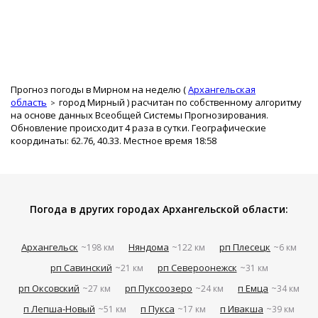
Прогноз погоды в Мирном на неделю (
Архангельская
область
город Мирный
) расчитан по собственному алгоритму
на основе данных Всеобщей Системы Прогнозирования.
Обновление происходит 4 раза в сутки. Географические
координаты: 62.76, 40.33. Местное время 18:58
Погода в других городах Архангельской области:
Архангельск
Няндома
рп Плесецк
~198 км
~122 км
~6 км
рп Савинский
рп Североонежск
~21 км
~31 км
рп Оксовский
рп Пуксоозеро
п Емца
~27 км
~24 км
~34 км
п Лепша-Новый
п Пукса
п Ивакша
~51 км
~17 км
~39 км