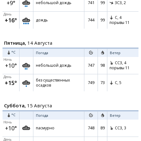
+9°
741
99
небольшой дождь
ЗСЗ,
2
День
С,
4
+16°
744
99
дождь
порывы 11
Пятница,
14 Августа
°C
Погода
Ветер
Ночь
ССЗ,
4
+10°
747
98
небольшой дождь
порывы 11
День
без существенных
+15°
749
73
С,
5
осадков
Суббота,
15 Августа
°C
Погода
Ветер
Ночь
+10°
748
89
пасмурно
ССЗ,
3
День