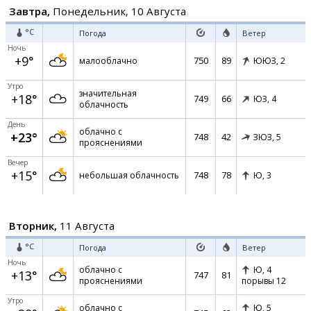
Завтра,
Понедельник, 10 Августа
°C
Погода
Ветер
Ночь
+9°
750
89
малооблачно
ЮЮЗ,
2
Утро
значительная
+18°
749
66
ЮЗ,
4
облачность
День
облачно с
+23°
748
42
ЗЮЗ,
5
прояснениями
Вечер
+15°
748
78
небольшая облачность
Ю,
3
Вторник,
11 Августа
°C
Погода
Ветер
Ночь
облачно с
Ю,
4
+13°
747
81
прояснениями
порывы 12
Утро
облачно с
Ю,
5