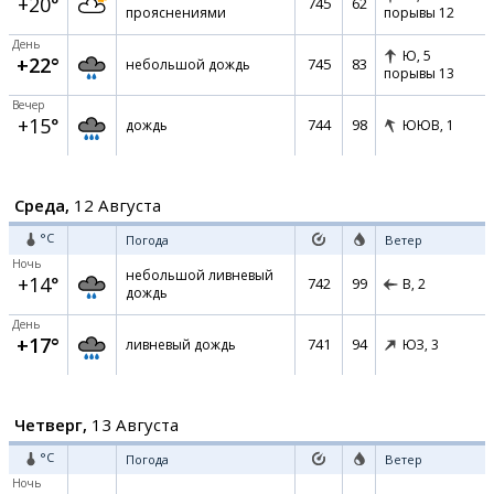
+20°
745
62
прояснениями
порывы 12
День
Ю,
5
+22°
745
83
небольшой дождь
порывы 13
Вечер
+15°
744
98
дождь
ЮЮВ,
1
Среда,
12 Августа
°C
Погода
Ветер
Ночь
небольшой ливневый
+14°
742
99
В,
2
дождь
День
+17°
741
94
ливневый дождь
ЮЗ,
3
Четверг,
13 Августа
°C
Погода
Ветер
Ночь