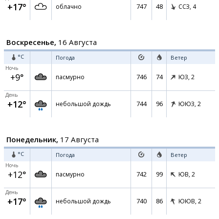
+17°
747
48
облачно
ССЗ,
4
Воскресенье,
16 Августа
°C
Погода
Ветер
Ночь
+9°
746
74
пасмурно
ЮЗ,
2
День
+12°
744
96
небольшой дождь
ЮЮЗ,
2
Понедельник,
17 Августа
°C
Погода
Ветер
Ночь
+12°
742
99
пасмурно
ЮВ,
2
День
+17°
740
86
небольшой дождь
ЮЮВ,
2