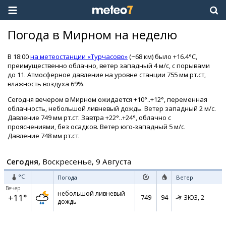
Погода в Мирном на неделю
В 18:00
на метеостанции «Турчасово»
(~68 км) было +16.4°C,
преимущественно облачно, ветер западный 4 м/с, с порывами
до 11. Атмосферное давление на уровне станции 755 мм рт.ст,
влажность воздуха 69%.
Сегодня вечером в Мирном ожидается +10°..+12°, переменная
облачность, небольшой ливневый дождь. Ветер западный 2 м/с.
Давление 749 мм рт.ст. Завтра +22°..+24°, облачно с
прояснениями, без осадков. Ветер юго-западный 5 м/с.
Давление 748 мм рт.ст.
Сегодня,
Воскресенье, 9 Августа
°C
Погода
Ветер
Вечер
небольшой ливневый
+11°
749
94
ЗЮЗ,
2
дождь