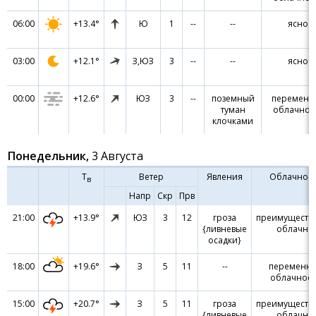
06:00
+13.4°
Ю
1
--
--
ясно
03:00
+12.1°
З,ЮЗ
3
--
--
ясно
00:00
+12.6°
ЮЗ
3
--
поземный
переменн
туман
облачнос
клочками
Понедельник,
3 Августа
Т
Ветер
Явления
Облачност
в
Напр
Скр
Прв
21:00
+13.9°
ЮЗ
3
12
гроза
преимуществ
{ливневые
облачно
осадки}
18:00
+19.6°
З
5
11
--
переменн
облачност
15:00
+20.7°
З
5
11
гроза
преимуществ
{ливневые
облачно