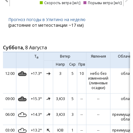
Скорость ветра [м/с]
Порывы ветра [м/с]
Прогноз погоды в Улитино на неделю
(растояние от метеостанции ~17 км)
Суббота,
8 Августа
Т
Ветер
Явления
Облачн
в
Напр
Скр
Прв
12:00
+17.3°
З
5
10
небо без
облач
изменений
{ливневые
осадки}
09:00
+15.3°
З,ЮЗ
5
--
--
облач
06:00
+14.3°
З,ЮЗ
3
--
--
преимущес
облач
03:00
+13.2°
ЮВ
1
--
--
преимущес