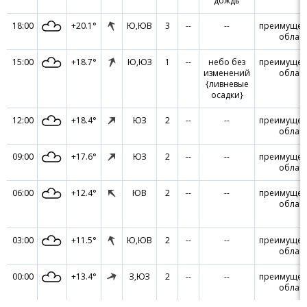
дождь
18:00
+20.1°
Ю,ЮВ
3
--
--
преимущес
облач
15:00
+18.7°
Ю,ЮЗ
1
--
небо без
преимущес
изменений
облач
{ливневые
осадки}
12:00
+18.4°
ЮЗ
2
--
--
преимущес
облач
09:00
+17.6°
ЮЗ
2
--
--
преимущес
облач
06:00
+12.4°
ЮВ
2
--
--
преимущес
облач
03:00
+11.5°
Ю,ЮВ
2
--
--
преимущес
облач
00:00
+13.4°
З,ЮЗ
2
--
--
преимущес
облач