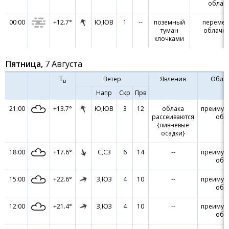
облач
00:00
+12.7°
Ю,ЮВ
1
--
поземный
переме
туман
облачно
клочками
Пятница,
7 Августа
Т
Ветер
Явления
Обла
в
Напр
Скр
Прв
21:00
+13.7°
Ю,ЮВ
3
12
облака
преимущ
рассеиваются
обл
{ливневые
осадки}
18:00
+17.6°
С,СЗ
6
14
--
преимущ
обл
15:00
+22.6°
З,ЮЗ
4
10
--
преимущ
обл
12:00
+21.4°
З,ЮЗ
4
10
--
преимущ
обл