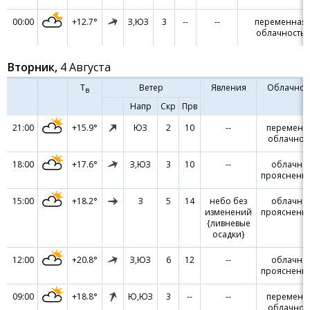
00:00
+12.7°
З,ЮЗ
3
--
--
переменная
облачность
Вторник,
4 Августа
Т
Ветер
Явления
Облачнос
в
Напр
Скр
Прв
21:00
+15.9°
ЮЗ
2
10
--
переменн
облачнос
18:00
+17.6°
З,ЮЗ
3
10
--
облачно 
прояснени
15:00
+18.2°
З
5
14
небо без
облачно 
изменений
прояснени
{ливневые
осадки}
12:00
+20.8°
З,ЮЗ
6
12
--
облачно 
прояснени
09:00
+18.8°
Ю,ЮЗ
3
--
--
переменн
облачнос