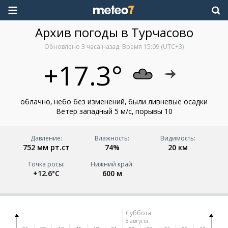
Архив погоды в Турчасово
Обновлено
3 часа назад
. Время
15:09
(UTC+3)
+17.3°
облачно, небо без изменений, были ливневые осадки
Ветер западный 5 м/с, порывы 10
Давление:
Влажность:
Видимость:
752 мм рт.ст
74%
20 км
Точка росы:
Нижний край:
+12.6°C
600 м
ица
Суббота
ста
8 августа