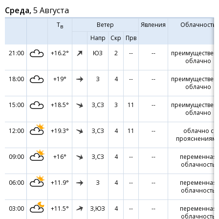
Среда,
5 Августа
Т
Ветер
Явления
Облачность
в
Напр
Скр
Прв
21:00
+16.2°
ЮЗ
2
--
--
преимуществен
облачно
18:00
+19°
З
4
--
--
преимуществен
облачно
15:00
+18.5°
З,СЗ
3
11
--
преимуществен
облачно
12:00
+19.3°
З,СЗ
4
11
--
облачно с
прояснениям
09:00
+16°
З,СЗ
4
--
--
переменная
облачность
06:00
+11.9°
З
4
--
--
переменная
облачность
03:00
+11.5°
З,ЮЗ
4
--
--
переменная
облачность