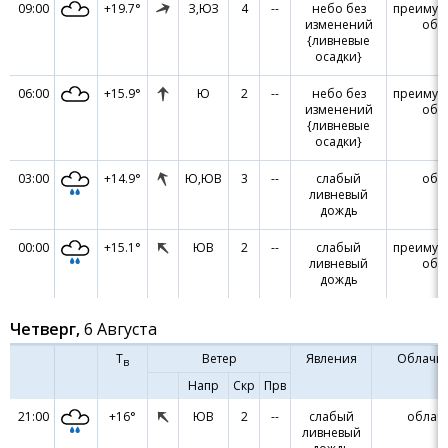
09:00
+19.7°
З,ЮЗ
4
--
небо без
преимущ
изменений
обл
{ливневые
осадки}
06:00
+15.9°
Ю
2
--
небо без
преимущ
изменений
обл
{ливневые
осадки}
03:00
+14.9°
Ю,ЮВ
3
--
слабый
обл
ливневый
дождь
00:00
+15.1°
ЮВ
2
--
слабый
преимущ
ливневый
обл
дождь
Четверг,
6 Августа
Т
Ветер
Явления
Облачн
в
Напр
Скр
Прв
21:00
+16°
ЮВ
2
--
слабый
облач
ливневый