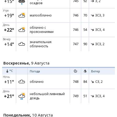
+15°
745
92
З,
2
осадков
Утро
+19°
746
70
малооблачно
ЗСЗ,
3
День
облачно с
+22°
746
54
ЗСЗ,
4
прояснениями
Вечер
значительная
+14°
747
90
ЗСЗ,
2
облачность
Воскресенье,
9 Августа
°C
Погода
Ветер
Ночь
+11°
748
84
облачно
СЗ,
2
День
небольшой ливневый
+21°
749
51
ЗСЗ,
4
дождь
Понедельник,
10 Августа