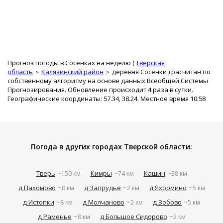
Прогноз погоды в Сосенках на неделю (
Тверская
область
Калязинский район
деревня Сосенки
) расчитан по
собственному алгоритму на основе данных Всеобщей Системы
Прогнозирования. Обновление происходит 4 раза в сутки.
Географические координаты: 57.34, 38.24. Местное время 10:58
Погода в других городах Тверской области:
Тверь
Кимры
Кашин
~150 км
~74 км
~38 км
д Пахомово
д Запрудье
д Яхромино
~8 км
~2 км
~5 км
д Истопки
д Молчаново
д Зобово
~8 км
~2 км
~5 км
д Раменье
д Большое Сидорово
~8 км
~2 км