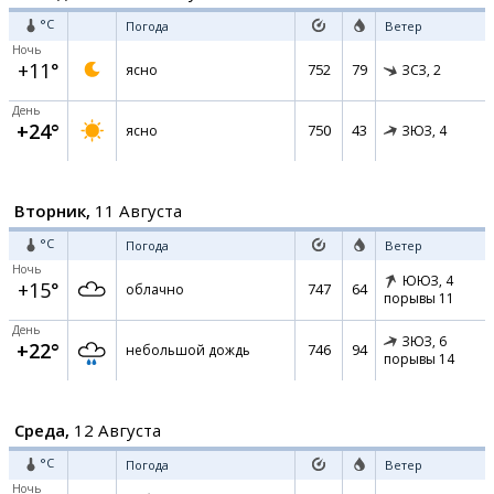
°C
Погода
Ветер
Ночь
+11°
752
79
ясно
ЗСЗ,
2
День
+24°
750
43
ясно
ЗЮЗ,
4
Вторник,
11 Августа
°C
Погода
Ветер
Ночь
ЮЮЗ,
4
+15°
747
64
облачно
порывы 11
День
ЗЮЗ,
6
+22°
746
94
небольшой дождь
порывы 14
Среда,
12 Августа
°C
Погода
Ветер
Ночь