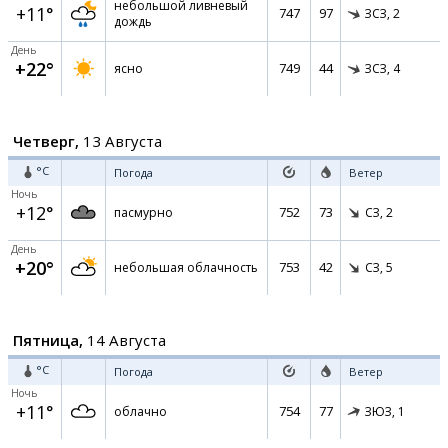
небольшой ливневый
+11°
747
97
ЗСЗ,
2
дождь
День
+22°
749
44
ясно
ЗСЗ,
4
Четверг,
13 Августа
°C
Погода
Ветер
Ночь
+12°
752
73
пасмурно
СЗ,
2
День
+20°
753
42
небольшая облачность
СЗ,
5
Пятница,
14 Августа
°C
Погода
Ветер
Ночь
+11°
754
77
облачно
ЗЮЗ,
1