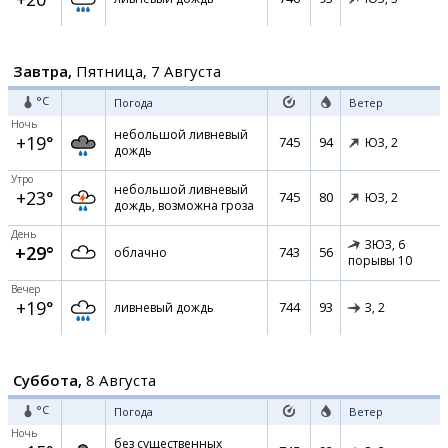
Завтра,
Пятница, 7 Августа
°C
Погода
Ветер
Ночь
небольшой ливневый
+19°
745
94
ЮЗ,
2
дождь
Утро
небольшой ливневый
+23°
745
80
ЮЗ,
2
дождь, возможна гроза
День
ЗЮЗ,
6
+29°
743
56
облачно
порывы 10
Вечер
+19°
744
93
ливневый дождь
З,
2
Суббота,
8 Августа
°C
Погода
Ветер
Ночь
без существенных