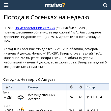
Погода в Сосенках на неделю
В 09:00
на метеостанции «Углич»
(~19 км) было +20°C,
преимущественно облачно, ветер южный 1 м/с. Атмосферное
давление на уровне станции 751 мм рт.ст, влажность воздуха
87%.
Сегодня в Сосенках ожидается +27°..+29°, облачно, вечером
ливневый дождь. Ночью +18°..+20°. Ветер юго-западный 4 м/с.
Давление 746 мм рт.ст. Завтра +28°..+30°, облачно, утром
небольшой ливневый дождь, возможна гроза. Ветер западный 6
м/с. Давление 743 мм рт.ст.
Сегодня,
Четверг, 6 Августа
°C
Погода
Ветер
День
без существенных
+28°
746
61
ЮЮЗ,
4
осадков
Вечер
+20°
746
93
ливневый дождь
ЮЗ,
3