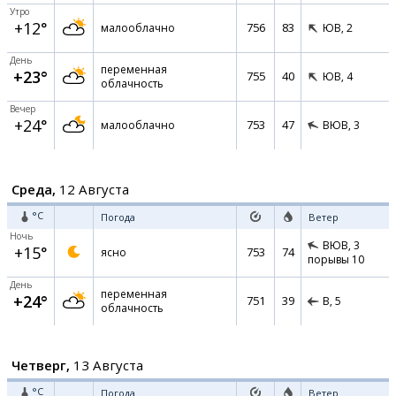
Утро
+12°
756
83
малооблачно
ЮВ,
2
День
переменная
+23°
755
40
ЮВ,
4
облачность
Вечер
+24°
753
47
малооблачно
ВЮВ,
3
Среда,
12 Августа
°C
Погода
Ветер
Ночь
ВЮВ,
3
+15°
753
74
ясно
порывы 10
День
переменная
+24°
751
39
В,
5
облачность
Четверг,
13 Августа
°C
Погода
Ветер