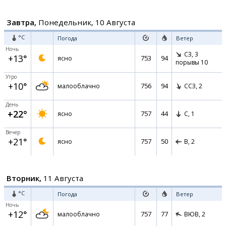
Завтра,
Понедельник, 10 Августа
°C
Погода
Ветер
Ночь
СЗ,
3
+13°
753
94
ясно
порывы 10
Утро
+10°
756
94
малооблачно
ССЗ,
2
День
+22°
757
44
ясно
С,
1
Вечер
+21°
757
50
ясно
В,
2
Вторник,
11 Августа
°C
Погода
Ветер
Ночь
+12°
757
77
малооблачно
ВЮВ,
2