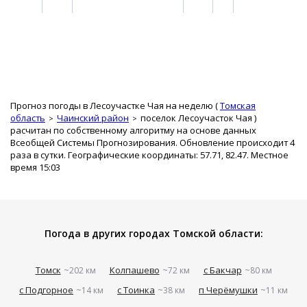
Прогноз погоды в Лесоучастке Чая на неделю (
Томская
область
Чаинский район
поселок Лесоучасток Чая
)
расчитан по собственному алгоритму на основе данных
Всеобщей Системы Прогнозирования. Обновление происходит 4
раза в сутки. Географические координаты: 57.71, 82.47. Местное
время 15:03
Погода в других городах Томской области:
Томск
Колпашево
с Бакчар
~202 км
~72 км
~80 км
с Подгорное
с Тоинка
п Черёмушки
~14 км
~38 км
~11 км