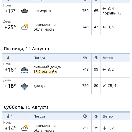
Ночь
В,
4
+17°
750
65
пасмурно
порывы 13
День
переменная
+25°
748
42
В,
5
облачность
Пятница,
14 Августа
°C
Погода
Ветер
Ночь
сильный дождь
+16°
748
99
В,
2
15.7 мм за 6 ч
День
+18°
750
80
дождь
СВ,
4
Суббота,
15 Августа
°C
Погода
Ветер
Ночь
переменная
+14°
753
75
С,
2
облачность