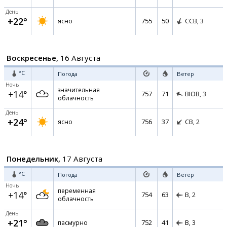
День
+22°
755
50
ясно
ССВ,
3
Воскресенье,
16 Августа
°C
Погода
Ветер
Ночь
значительная
+14°
757
71
ВЮВ,
3
облачность
День
+24°
756
37
ясно
СВ,
2
Понедельник,
17 Августа
°C
Погода
Ветер
Ночь
переменная
+14°
754
63
В,
2
облачность
День
+21°
752
41
пасмурно
В,
3