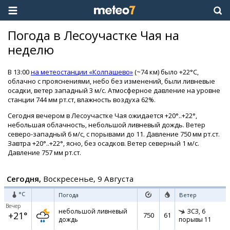
Погода в Лесоучастке Чая на
неделю
В 13:00
на метеостанции «Колпашево»
(~74 км) было +22°C,
облачно с прояснениями, небо без изменений, были ливневые
осадки, ветер западный 3 м/с. Атмосферное давление на уровне
станции 744 мм рт.ст, влажность воздуха 62%.
Сегодня вечером в Лесоучастке Чая ожидается +20°..+22°,
небольшая облачность, небольшой ливневый дождь. Ветер
северо-западный 6 м/с, с порывами до 11. Давление 750 мм рт.ст.
Завтра +20°..+22°, ясно, без осадков. Ветер северный 1 м/с.
Давление 757 мм рт.ст.
Сегодня,
Воскресенье, 9 Августа
°C
Погода
Ветер
Вечер
небольшой ливневый
ЗСЗ,
6
+21°
750
61
дождь
порывы 11