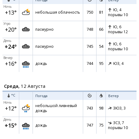
Ночь
Ю,
4
+13°
750
81
небольшая облачность
порывы 10
Утро
Ю,
6
+20°
748
66
пасмурно
порывы 12
День
Ю,
6
+24°
745
54
пасмурно
порывы 10
Вечер
+16°
744
95
дождь
ЮЗ,
4
Среда,
12 Августа
°C
Погода
Ветер
Ночь
небольшой ливневый
+12°
743
98
ЗЮЗ,
3
дождь
День
ЗСЗ,
7
+15°
747
75
дождь
порывы 10