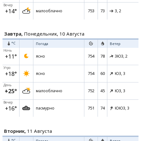
Вечер
+14°
753
73
малооблачно
З,
2
Завтра,
Понедельник, 10 Августа
°C
Погода
Ветер
Ночь
+11°
754
78
ясно
ЗЮЗ,
2
Утро
+18°
754
60
ясно
ЮЗ,
3
День
+25°
752
45
малооблачно
ЮЗ,
3
Вечер
+16°
751
74
пасмурно
ЮЮЗ,
3
Вторник,
11 Августа
°C
Погода
Ветер