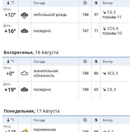
°C
Погода
Ветер
Ночь
СЗ,
5
+10°
748
97
небольшой дождь
порывы 11
День
ССЗ,
6
+16°
747
71
пасмурно
порывы 10
Воскресенье,
16 Августа
°C
Погода
Ветер
Ночь
значительная
+8°
748
80
ЗСЗ,
3
облачность
День
+19°
748
65
пасмурно
СЗ,
3
Понедельник,
17 Августа
°C
Погода
Ветер
Ночь
переменная
748
98
З,
2