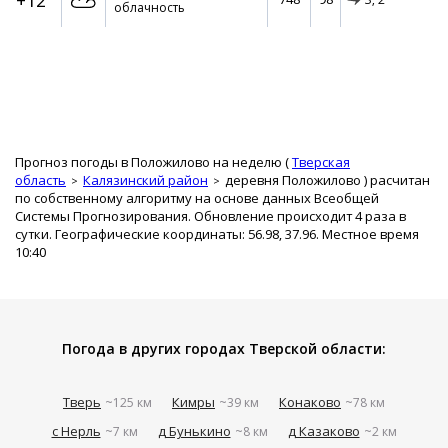
+12°
облачность
Прогноз погоды в Положилово на неделю (
Тверская
область
Калязинский район
деревня Положилово
) расчитан
по собственному алгоритму на основе данных Всеобщей
Системы Прогнозирования. Обновление происходит 4 раза в
сутки. Географические координаты: 56.98, 37.96. Местное время
10:40
Погода в других городах Тверской области:
Тверь
Кимры
Конаково
~125 км
~39 км
~78 км
с Нерль
д Бунькино
д Казаково
~7 км
~8 км
~2 км