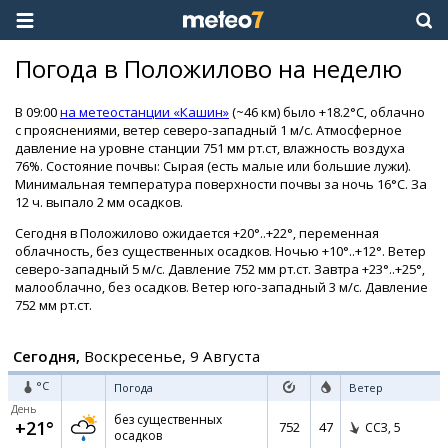
Погода в Положилово на неделю
В 09:00
на метеостанции «Кашин»
(~46 км) было +18.2°C, облачно
с прояснениями, ветер северо-западный 1 м/с. Атмосферное
давление на уровне станции 751 мм рт.ст, влажность воздуха
76%. Состояние почвы: Сырая (есть малые или большие лужи).
Минимальная температура поверхности почвы за ночь 16°C. За
12 ч. выпало 2 мм осадков.
Сегодня в Положилово ожидается +20°..+22°, переменная
облачность, без существенных осадков. Ночью +10°..+12°. Ветер
северо-западный 5 м/с. Давление 752 мм рт.ст. Завтра +23°..+25°,
малооблачно, без осадков. Ветер юго-западный 3 м/с. Давление
752 мм рт.ст.
Сегодня,
Воскресенье, 9 Августа
°C
Погода
Ветер
День
без существенных
+21°
752
47
ССЗ,
5
осадков