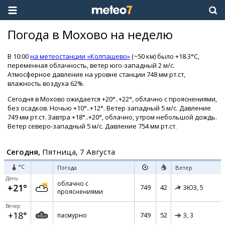
Погода в Мохово на неделю
В 10:00
на метеостанции «Колпашево»
(~50 км) было +18.3°C,
переменная облачность, ветер юго-западный 2 м/с.
Атмосферное давление на уровне станции 748 мм рт.ст,
влажность воздуха 62%.
Сегодня в Мохово ожидается +20°..+22°, облачно с прояснениями,
без осадков. Ночью +10°..+12°. Ветер западный 5 м/с. Давление
749 мм рт.ст. Завтра +18°..+20°, облачно, утром небольшой дождь.
Ветер северо-западный 5 м/с. Давление 754 мм рт.ст.
Сегодня,
Пятница, 7 Августа
°C
Погода
Ветер
День
облачно с
+21°
749
42
ЗЮЗ,
5
прояснениями
Вечер
+18°
749
52
пасмурно
З,
3