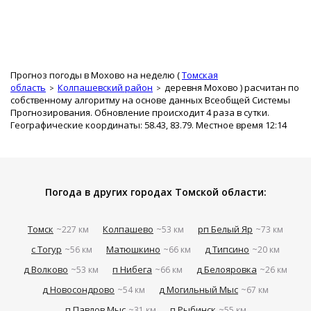
Прогноз погоды в Мохово на неделю (
Томская
область
Колпашевский район
деревня Мохово
) расчитан по
собственному алгоритму на основе данных Всеобщей Системы
Прогнозирования. Обновление происходит 4 раза в сутки.
Географические координаты: 58.43, 83.79. Местное время 12:14
Погода в других городах Томской области:
Томск
Колпашево
рп Белый Яр
~227 км
~53 км
~73 км
с Тогур
Матюшкино
д Типсино
~56 км
~66 км
~20 км
д Волково
п Нибега
д Белояровка
~53 км
~66 км
~26 км
д Новосондрово
д Могильный Мыс
~54 км
~67 км
п Павлов Мыс
п Рыбинск
~31 км
~55 км