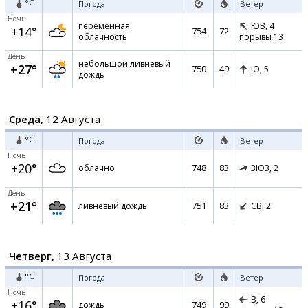
°C
Погода
Ветер
Ночь
переменная
ЮВ,
4
+14°
754
72
облачность
порывы 13
День
небольшой ливневый
+27°
750
49
Ю,
5
дождь
Среда,
12 Августа
°C
Погода
Ветер
Ночь
+20°
748
83
облачно
ЗЮЗ,
2
День
+21°
751
83
ливневый дождь
СВ,
2
Четверг,
13 Августа
°C
Погода
Ветер
Ночь
В,
6
+16°
749
99
дождь