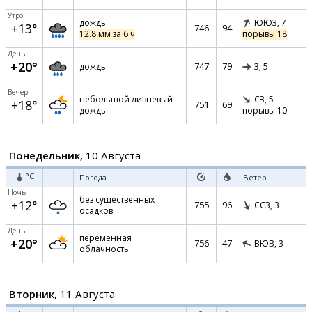
Утро
дождь
ЮЮЗ,
7
+13°
746
94
12.8 мм за 6 ч
порывы 18
День
+20°
747
79
дождь
З,
5
Вечер
небольшой ливневый
СЗ,
5
+18°
751
69
дождь
порывы 10
Понедельник,
10 Августа
°C
Погода
Ветер
Ночь
без существенных
+12°
755
96
ССЗ,
3
осадков
День
переменная
+20°
756
47
ВЮВ,
3
облачность
Вторник,
11 Августа