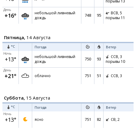
порывы 13
День
небольшой ливневый
ВСВ,
5
+16°
748
95
дождь
порывы 11
Пятница,
14 Августа
°C
Погода
Ветер
Ночь
небольшой ливневый
ССВ,
3
+13°
750
93
дождь
порывы 10
День
+21°
751
51
облачно
ССВ,
3
Суббота,
15 Августа
°C
Погода
Ветер
Ночь
+13°
751
82
ясно
СВ,
2