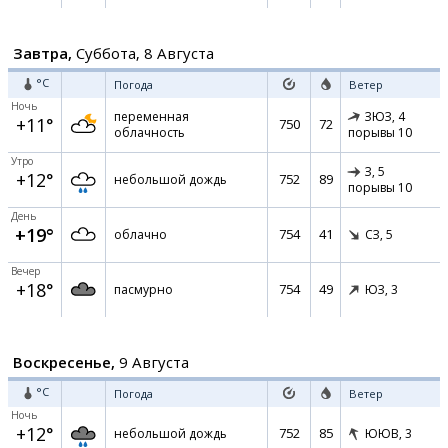
Завтра,
Суббота, 8 Августа
°C
Погода
Ветер
Ночь
переменная
ЗЮЗ,
4
+11°
750
72
облачность
порывы 10
Утро
З,
5
+12°
752
89
небольшой дождь
порывы 10
День
+19°
754
41
облачно
СЗ,
5
Вечер
+18°
754
49
пасмурно
ЮЗ,
3
Воскресенье,
9 Августа
°C
Погода
Ветер
Ночь
+12°
752
85
небольшой дождь
ЮЮВ,
3