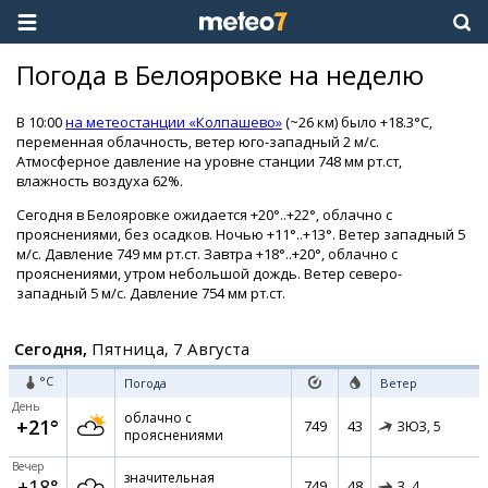
Погода в Белояровке на неделю
В 10:00
на метеостанции «Колпашево»
(~26 км) было +18.3°C,
переменная облачность, ветер юго-западный 2 м/с.
Атмосферное давление на уровне станции 748 мм рт.ст,
влажность воздуха 62%.
Сегодня в Белояровке ожидается +20°..+22°, облачно с
прояснениями, без осадков. Ночью +11°..+13°. Ветер западный 5
м/с. Давление 749 мм рт.ст. Завтра +18°..+20°, облачно с
прояснениями, утром небольшой дождь. Ветер северо-
западный 5 м/с. Давление 754 мм рт.ст.
Сегодня,
Пятница, 7 Августа
°C
Погода
Ветер
День
облачно с
+21°
749
43
ЗЮЗ,
5
прояснениями
Вечер
значительная
+18°
749
48
З,
4