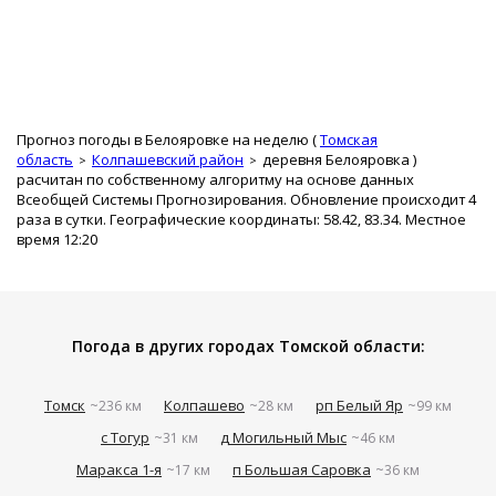
Прогноз погоды в Белояровке на неделю (
Томская
область
Колпашевский район
деревня Белояровка
)
расчитан по собственному алгоритму на основе данных
Всеобщей Системы Прогнозирования. Обновление происходит 4
раза в сутки. Географические координаты: 58.42, 83.34. Местное
время 12:20
Погода в других городах Томской области:
Томск
Колпашево
рп Белый Яр
~236 км
~28 км
~99 км
с Тогур
д Могильный Мыс
~31 км
~46 км
Маракса 1-я
п Большая Саровка
~17 км
~36 км