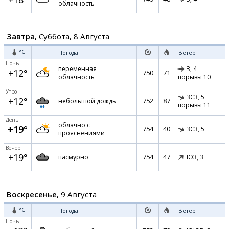
облачность
Завтра,
Суббота, 8 Августа
°C
Погода
Ветер
Ночь
переменная
З,
4
+12°
750
71
облачность
порывы 10
Утро
ЗСЗ,
5
+12°
752
87
небольшой дождь
порывы 11
День
облачно с
+19°
754
40
ЗСЗ,
5
прояснениями
Вечер
+19°
754
47
пасмурно
ЮЗ,
3
Воскресенье,
9 Августа
°C
Погода
Ветер
Ночь