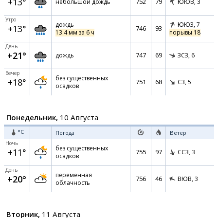
+13°
752
79
небольшой дождь
ЮЮВ,
3
Утро
дождь
ЮЮЗ,
7
+13°
746
93
13.4 мм за 6 ч
порывы 18
День
+21°
747
69
дождь
ЗСЗ,
6
Вечер
без существенных
+18°
751
68
СЗ,
5
осадков
Понедельник,
10 Августа
°C
Погода
Ветер
Ночь
без существенных
+11°
755
97
ССЗ,
3
осадков
День
переменная
+20°
756
46
ВЮВ,
3
облачность
Вторник,
11 Августа