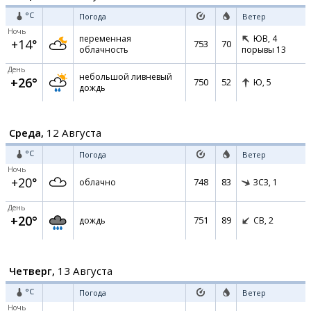
°C
Погода
Ветер
Ночь
переменная
ЮВ,
4
+14°
753
70
облачность
порывы 13
День
небольшой ливневый
+26°
750
52
Ю,
5
дождь
Среда,
12 Августа
°C
Погода
Ветер
Ночь
+20°
748
83
облачно
ЗСЗ,
1
День
+20°
751
89
дождь
СВ,
2
Четверг,
13 Августа
°C
Погода
Ветер
Ночь