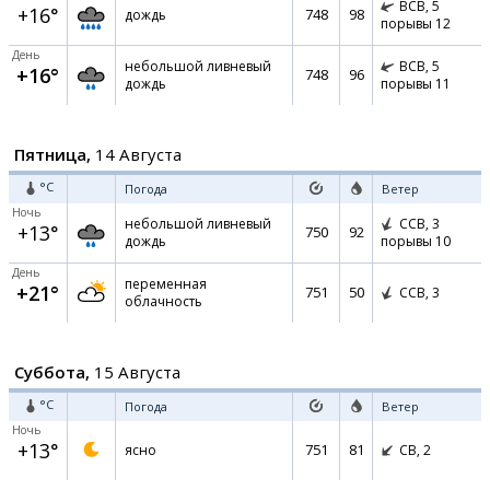
ВСВ,
5
+16°
748
98
дождь
порывы 12
День
небольшой ливневый
ВСВ,
5
+16°
748
96
дождь
порывы 11
Пятница,
14 Августа
°C
Погода
Ветер
Ночь
небольшой ливневый
ССВ,
3
+13°
750
92
дождь
порывы 10
День
переменная
+21°
751
50
ССВ,
3
облачность
Суббота,
15 Августа
°C
Погода
Ветер
Ночь
+13°
751
81
ясно
СВ,
2