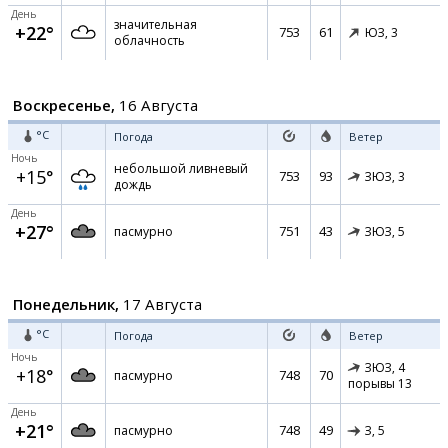
День
значительная
+22°
753
61
ЮЗ,
3
облачность
Воскресенье,
16 Августа
°C
Погода
Ветер
Ночь
небольшой ливневый
+15°
753
93
ЗЮЗ,
3
дождь
День
+27°
751
43
пасмурно
ЗЮЗ,
5
Понедельник,
17 Августа
°C
Погода
Ветер
Ночь
ЗЮЗ,
4
+18°
748
70
пасмурно
порывы 13
День
+21°
748
49
пасмурно
З,
5