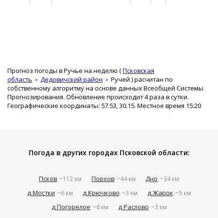
Прогноз погоды в Ручье на неделю (
Псковская
область
Дедовичский район
Ручей
) расчитан по
собственному алгоритму на основе данных Всеобщей Системы
Прогнозирования. Обновление происходит 4 раза в сутки.
Географические координаты: 57.53, 30.15. Местное время 15:20
Погода в других городах Псковской области:
Псков
Порхов
Дно
~112 км
~44 км
~34 км
д Мостки
д Крючково
д Жарок
~6 км
~3 км
~5 км
д Погорелое
д Раслово
~6 км
~3 км