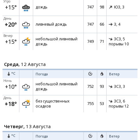
Утро
+15°
747
98
дождь
ЮЗ,
3
День
+20°
747
66
ливневый дождь
З,
4
Вечер
небольшой ливневый
ЗСЗ,
5
+15°
749
71
дождь
порывы 10
Среда,
12 Августа
°C
Погода
Ветер
Ночь
небольшой ливневый
+10°
752
93
ЗСЗ,
3
дождь
День
без существенных
ЗСЗ,
6
+18°
755
53
осадков
порывы 12
Четверг,
13 Августа
°C
Погода
Ветер