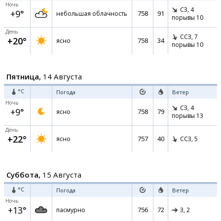
Ночь
СЗ,
4
+9°
758
91
небольшая облачность
порывы 10
День
ССЗ,
7
+20°
758
34
ясно
порывы 10
Пятница,
14 Августа
°C
Погода
Ветер
Ночь
СЗ,
4
+9°
758
79
ясно
порывы 13
День
+22°
757
40
ясно
ССЗ,
5
Суббота,
15 Августа
°C
Погода
Ветер
Ночь
+13°
756
72
пасмурно
З,
2