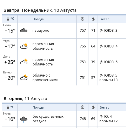
Завтра,
Понедельник, 10 Августа
°C
Погода
Ветер
Ночь
+15°
757
71
пасмурно
ЮЮЗ,
3
Утро
переменная
+17°
756
64
ЮЮЗ,
4
облачность
День
переменная
+25°
753
39
ЮЮЗ,
6
облачность
Вечер
облачно с
ЮЮЗ,
5
+20°
751
57
прояснениями
порывы 13
Вторник,
11 Августа
°C
Погода
Ветер
Ночь
без существенных
Ю,
4
+16°
748
69
осадков
порывы 12