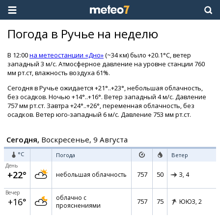
Погода в Ручье на неделю
В 12:00
на метеостанции «Дно»
(~34 км) было +20.1°C, ветер
западный 3 м/с. Атмосферное давление на уровне станции 760
мм рт.ст, влажность воздуха 61%.
Сегодня в Ручье ожидается +21°..+23°, небольшая облачность,
без осадков. Ночью +14°..+16°. Ветер западный 4 м/с. Давление
757 мм рт.ст. Завтра +24°..+26°, переменная облачность, без
осадков. Ветер юго-западный 6 м/с. Давление 753 мм рт.ст.
Сегодня,
Воскресенье, 9 Августа
°C
Погода
Ветер
День
+22°
757
50
небольшая облачность
З,
4
Вечер
облачно с
+16°
757
75
ЮЮЗ,
2
прояснениями