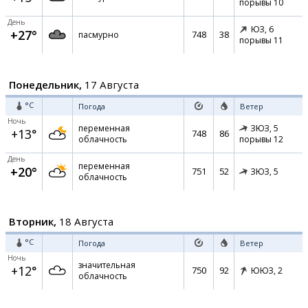
порывы 10
День
ЮЗ,
6
+27°
748
38
пасмурно
порывы 11
Понедельник,
17 Августа
°C
Погода
Ветер
Ночь
переменная
ЗЮЗ,
5
+13°
748
86
облачность
порывы 12
День
переменная
+20°
751
52
ЗЮЗ,
5
облачность
Вторник,
18 Августа
°C
Погода
Ветер
Ночь
значительная
+12°
750
92
ЮЮЗ,
2
облачность