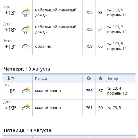
Утро
небольшой ливневый
ЗСЗ,
5
+13°
755
83
дождь
порывы 11
День
небольшой ливневый
ЗСЗ,
7
+18°
756
54
дождь
порывы 11
Вечер
ЗСЗ,
5
+13°
758
65
облачно
порывы 11
Четверг,
13 Августа
°C
Погода
Ветер
Ночь
СЗ,
4
+8°
759
87
малооблачно
порывы 12
День
+19°
761
50
малооблачно
СЗ,
5
Пятница,
14 Августа