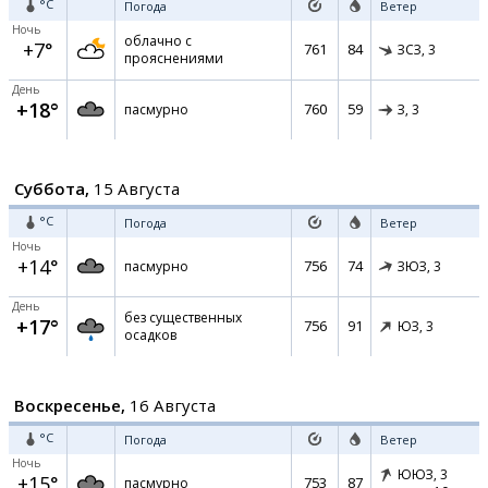
°C
Погода
Ветер
Ночь
облачно с
+7°
761
84
ЗСЗ,
3
прояснениями
День
+18°
760
59
пасмурно
З,
3
Суббота,
15 Августа
°C
Погода
Ветер
Ночь
+14°
756
74
пасмурно
ЗЮЗ,
3
День
без существенных
+17°
756
91
ЮЗ,
3
осадков
Воскресенье,
16 Августа
°C
Погода
Ветер
Ночь
ЮЮЗ,
3
+15°
753
87
пасмурно