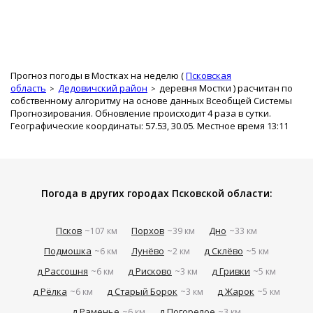
Прогноз погоды в Мостках на неделю (
Псковская
область
Дедовичский район
деревня Мостки
) расчитан по
собственному алгоритму на основе данных Всеобщей Системы
Прогнозирования. Обновление происходит 4 раза в сутки.
Географические координаты: 57.53, 30.05. Местное время 13:11
Погода в других городах Псковской области:
Псков
Порхов
Дно
~107 км
~39 км
~33 км
Подмошка
Лунёво
д Склёво
~6 км
~2 км
~5 км
д Рассошня
д Рисково
д Гривки
~6 км
~3 км
~5 км
д Рёлка
д Старый Борок
д Жарок
~6 км
~3 км
~5 км
д Раменье
д Погорелое
~6 км
~3 км