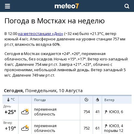
Погода в Мостках на неделю
В 12:00
на метеостанции «Дно»
(~32 км) было +21.3°C, ветер
южный 4 м/с. Атмосферное давление на уровне станции 757 мм
рт.ст, влажность воздуха 60%.
Сегодня в Мостках ожидается +24°..+26°, переменная
облачность, без осадков. Ночью +15°..+17°. Ветер юго-западный
6 м/с. Давление 754 мм рт.ст. Завтра +21°..+23°, облачно с
прояснениями, небольшой ливневый дождь. Ветер западный 5
м/с. Давление 749 мм рт.ст.
Сегодня,
Понедельник, 10 Августа
°C
Погода
Ветер
День
переменная
+25°
754
41
ЮЮЗ,
6
облачность
Вечер
переменная
ЮЮЗ,
4
+19°
752
61
облачность
порывы 12