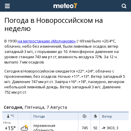
Погода в Новороссийском на
неделю
В 19:00
на метеостанции «Молчаново»
(~69 км) было +20.4°C,
облачно, небо без изменений, были ливневые осадки, ветер
западный 3 м/с, с порывами до 10. Атмосферное давление на
уровне станции 743 мм рт.ст, влажность воздуха 72%. За 12 ч.
выпало 7 мм осадков.
Сегодня в Новороссийском ожидается +22°..+24°, облачно с
прояснениями, без осадков. Ночью +11°..+13°. Ветер западный 5
м/с. Давление 747 мм рт.ст. Завтра +16°..+18°, пасмурно, вечером
небольшой ливневый дождь. Ветер западный 3 м/с. Давление
752 мм рт.ст.
Сегодня,
Пятница, 7 Августа
°C
Погода
Ветер
Ночь
переменная
+15°
745
92
ЗЮЗ,
3
облачность