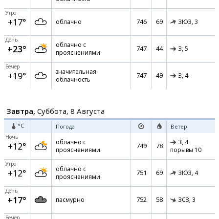
Утро
+17°
746
69
облачно
ЗЮЗ,
3
День
облачно с
+23°
747
44
З,
5
прояснениями
Вечер
значительная
+19°
747
49
З,
4
облачность
Завтра,
Суббота, 8 Августа
°C
Погода
Ветер
Ночь
облачно с
З,
4
+12°
749
78
прояснениями
порывы 10
Утро
облачно с
+12°
751
69
ЗЮЗ,
4
прояснениями
День
+17°
752
58
пасмурно
ЗСЗ,
3
Вечер