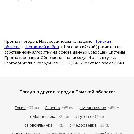
Прогноз погоды в Новороссийском на неделю (
Томская
область
Шегарский район
Новороссийский
) расчитан по
собственному алгоритму на основе данных Всеобщей Системы
Прогнозирования. Обновление происходит 4 раза в сутки.
Географические координаты: 56.98, 84.07. Местное время 21:48
Погода в других городах Томской области:
Томск
Северск
с Мельниково
~77 км
~65 км
~48 км
с Монастырка
с Гусево
~21 км
~11 км
с Новоильинка
с Федораевка
~1 км
~25 км
с Иштан
д Вознесенка
д Подоба
~20 км
~28 км
~12 км