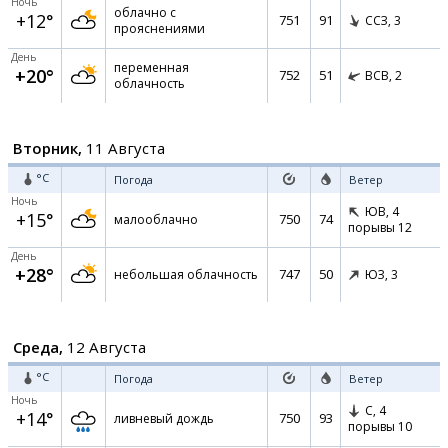
Ночь
облачно с
+12°
751
91
ССЗ,
3
прояснениями
День
переменная
+20°
752
51
ВСВ,
2
облачность
Вторник,
11 Августа
°C
Погода
Ветер
Ночь
ЮВ,
4
+15°
750
74
малооблачно
порывы 12
День
+28°
747
50
небольшая облачность
ЮЗ,
3
Среда,
12 Августа
°C
Погода
Ветер
Ночь
С,
4
+14°
750
93
ливневый дождь
порывы 10