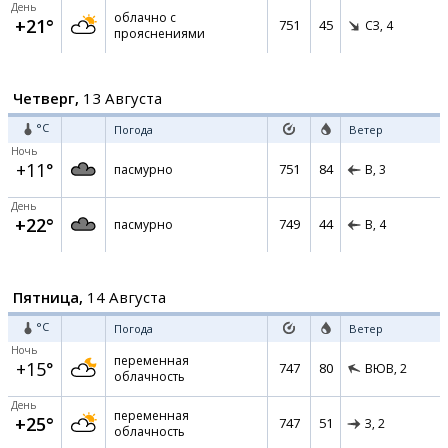
День
облачно с
+21°
751
45
СЗ,
4
прояснениями
Четверг,
13 Августа
°C
Погода
Ветер
Ночь
+11°
751
84
пасмурно
В,
3
День
+22°
749
44
пасмурно
В,
4
Пятница,
14 Августа
°C
Погода
Ветер
Ночь
переменная
+15°
747
80
ВЮВ,
2
облачность
День
переменная
+25°
747
51
З,
2
облачность