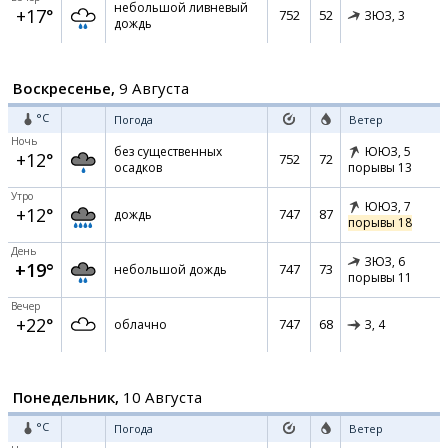
небольшой ливневый
+17°
752
52
ЗЮЗ,
3
дождь
Воскресенье,
9 Августа
°C
Погода
Ветер
Ночь
без существенных
ЮЮЗ,
5
+12°
752
72
осадков
порывы 13
Утро
ЮЮЗ,
7
+12°
747
87
дождь
порывы 18
День
ЗЮЗ,
6
+19°
747
73
небольшой дождь
порывы 11
Вечер
+22°
747
68
облачно
З,
4
Понедельник,
10 Августа
°C
Погода
Ветер