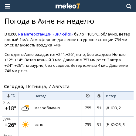
Погода в Аяне на неделю
В 03:00
на метеостанции «Вилюйск»
было +10.5°C, облачно, ветер
южный 1 м/с. Атмосферное давление на уровне станции 754 мм
рт.ст, влажность воздуха 74%.
Сегодня в Аяне ожидается +24°..+26°, ясно, без осадков. Ночью
+12°..+14°. Ветер южный 3 м/с. Давление 753 мм рт.ст. Завтра
+24°..+26°, пасмурно, без осадков. Ветер южный 4 м/с. Давление
746 мм рт.ст.
Сегодня,
Пятница, 7 Августа
°C
Погода
Ветер
Утро
+18°
755
51
малооблачно
ЮЗ,
2
День
+26°
753
31
ясно
ЮЮЗ,
3
Вечер