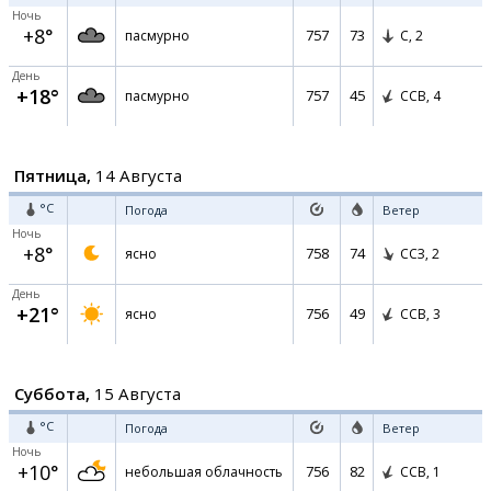
Ночь
+8°
757
73
пасмурно
С,
2
День
+18°
757
45
пасмурно
ССВ,
4
Пятница,
14 Августа
°C
Погода
Ветер
Ночь
+8°
758
74
ясно
ССЗ,
2
День
+21°
756
49
ясно
ССВ,
3
Суббота,
15 Августа
°C
Погода
Ветер
Ночь
+10°
756
82
небольшая облачность
ССВ,
1