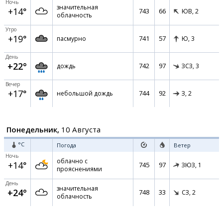
Ночь
значительная
+14°
743
66
ЮВ,
2
облачность
Утро
+19°
741
57
пасмурно
Ю,
3
День
+22°
742
97
дождь
ЗСЗ,
3
Вечер
+17°
744
92
небольшой дождь
З,
2
Понедельник,
10 Августа
°C
Погода
Ветер
Ночь
облачно с
+14°
745
97
ЗЮЗ,
1
прояснениями
День
значительная
+24°
748
33
СЗ,
2
облачность