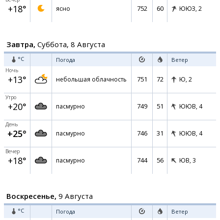
+18°
752
60
ясно
ЮЮЗ,
2
Завтра,
Суббота, 8 Августа
°C
Погода
Ветер
Ночь
+13°
751
72
небольшая облачность
Ю,
2
Утро
+20°
749
51
пасмурно
ЮЮВ,
4
День
+25°
746
31
пасмурно
ЮЮВ,
4
Вечер
+18°
744
56
пасмурно
ЮВ,
3
Воскресенье,
9 Августа
°C
Погода
Ветер