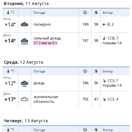
Вторник,
11 Августа
°C
Погода
Ветер
Ночь
+14°
749
58
пасмурно
В,
2
День
сильный дождь
ССВ,
7
+14°
747
98
27.3 мм за 6 ч
порывы 14
Среда,
12 Августа
°C
Погода
Ветер
Ночь
ССЗ,
7
+12°
746
96
дождь
порывы 14
День
значительная
+17°
753
47
ССЗ,
4
облачность
Четверг,
13 Августа
°C
Погода
Ветер