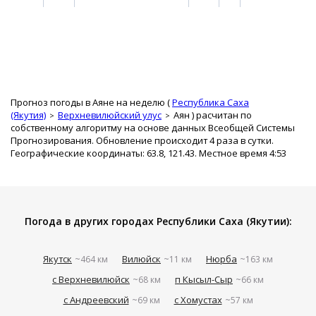
Прогноз погоды в Аяне на неделю (
Республика Саха
(Якутия)
Верхневилюйский улус
Аян
) расчитан по
собственному алгоритму на основе данных Всеобщей Системы
Прогнозирования. Обновление происходит 4 раза в сутки.
Географические координаты: 63.8, 121.43. Местное время 4:53
Погода в других городах Республики Саха (Якутии):
Якутск
Вилюйск
Нюрба
~464 км
~11 км
~163 км
с Верхневилюйск
п Кысыл-Сыр
~68 км
~66 км
с Андреевский
с Хомустах
~69 км
~57 км