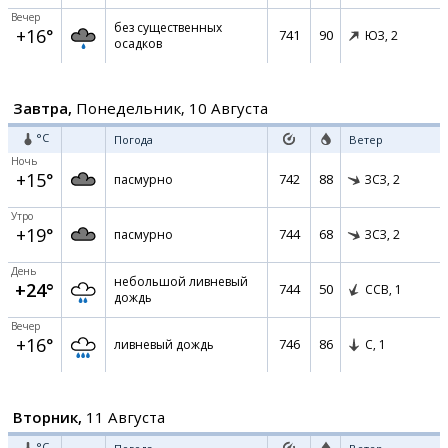
Вечер
без существенных
+16°
741
90
ЮЗ,
2
осадков
Завтра,
Понедельник, 10 Августа
°C
Погода
Ветер
Ночь
+15°
742
88
пасмурно
ЗСЗ,
2
Утро
+19°
744
68
пасмурно
ЗСЗ,
2
День
небольшой ливневый
+24°
744
50
ССВ,
1
дождь
Вечер
+16°
746
86
ливневый дождь
С,
1
Вторник,
11 Августа
°C