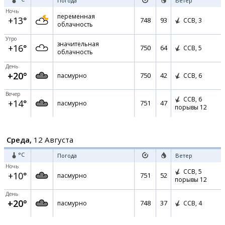
Погода
Ветер
Ночь
переменная
+13°
748
93
ССВ,
3
облачность
Утро
значительная
+16°
750
64
ССВ,
5
облачность
День
+20°
750
42
пасмурно
ССВ,
6
Вечер
ССВ,
6
+14°
751
47
пасмурно
порывы 12
Среда,
12 Августа
°C
Погода
Ветер
Ночь
ССВ,
5
+10°
751
52
пасмурно
порывы 12
День
+20°
748
37
пасмурно
ССВ,
4