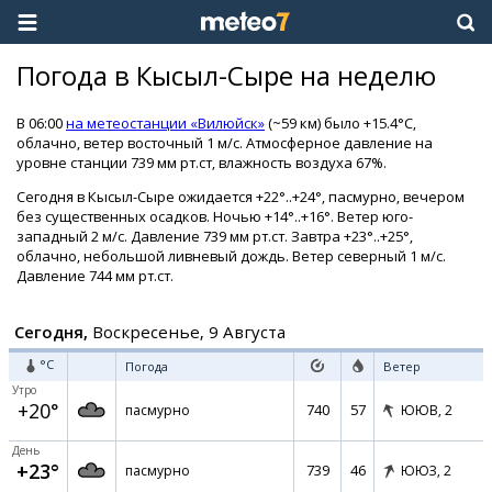
Погода в Кысыл-Сыре на неделю
В 06:00
на метеостанции «Вилюйск»
(~59 км) было +15.4°C,
облачно, ветер восточный 1 м/с. Атмосферное давление на
уровне станции 739 мм рт.ст, влажность воздуха 67%.
Сегодня в Кысыл-Сыре ожидается +22°..+24°, пасмурно, вечером
без существенных осадков. Ночью +14°..+16°. Ветер юго-
западный 2 м/с. Давление 739 мм рт.ст. Завтра +23°..+25°,
облачно, небольшой ливневый дождь. Ветер северный 1 м/с.
Давление 744 мм рт.ст.
Сегодня,
Воскресенье, 9 Августа
°C
Погода
Ветер
Утро
+20°
740
57
пасмурно
ЮЮВ,
2
День
+23°
739
46
пасмурно
ЮЮЗ,
2