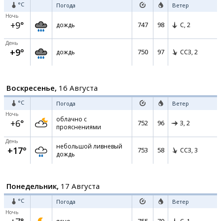
°C
Погода
Ветер
Ночь
+9°
747
98
дождь
С,
2
День
+9°
750
97
дождь
ССЗ,
2
Воскресенье,
16 Августа
°C
Погода
Ветер
Ночь
облачно с
+6°
752
96
З,
2
прояснениями
День
небольшой ливневый
+17°
753
58
ССЗ,
3
дождь
Понедельник,
17 Августа
°C
Погода
Ветер
Ночь