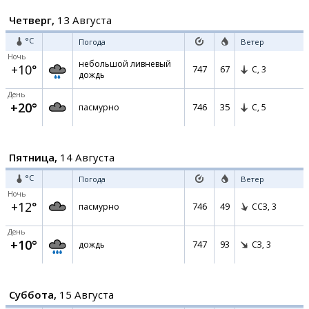
Четверг,
13 Августа
°C
Погода
Ветер
Ночь
небольшой ливневый
+10°
747
67
С,
3
дождь
День
+20°
746
35
пасмурно
С,
5
Пятница,
14 Августа
°C
Погода
Ветер
Ночь
+12°
746
49
пасмурно
ССЗ,
3
День
+10°
747
93
дождь
СЗ,
3
Суббота,
15 Августа