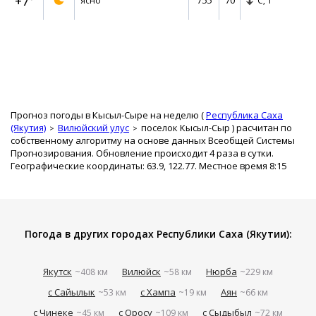
+7°
755
70
ясно
С,
1
Прогноз погоды в Кысыл-Сыре на неделю (
Республика Саха
(Якутия)
Вилюйский улус
поселок Кысыл-Сыр
) расчитан по
собственному алгоритму на основе данных Всеобщей Системы
Прогнозирования. Обновление происходит 4 раза в сутки.
Географические координаты: 63.9, 122.77. Местное время 8:15
Погода в других городах Республики Саха (Якутии):
Якутск
Вилюйск
Нюрба
~408 км
~58 км
~229 км
с Сайылык
с Хампа
Аян
~53 км
~19 км
~66 км
с Чинеке
с Оросу
с Сыдыбыл
~45 км
~109 км
~72 км