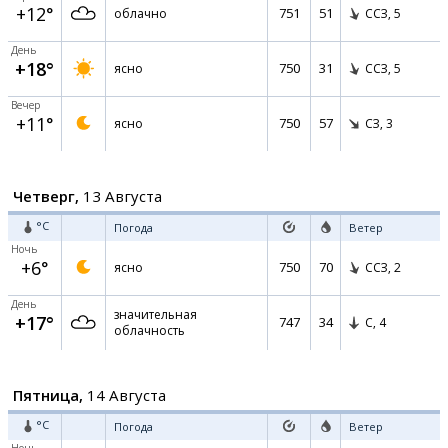
+12°
751
51
облачно
ССЗ,
5
День
+18°
750
31
ясно
ССЗ,
5
Вечер
+11°
750
57
ясно
СЗ,
3
Четверг,
13 Августа
°C
Погода
Ветер
Ночь
+6°
750
70
ясно
ССЗ,
2
День
значительная
+17°
747
34
С,
4
облачность
Пятница,
14 Августа
°C
Погода
Ветер