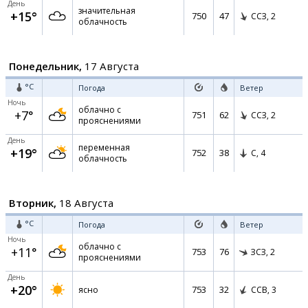
День
значительная
+15°
750
47
ССЗ,
2
облачность
Понедельник,
17 Августа
°C
Погода
Ветер
Ночь
облачно с
+7°
751
62
ССЗ,
2
прояснениями
День
переменная
+19°
752
38
С,
4
облачность
Вторник,
18 Августа
°C
Погода
Ветер
Ночь
облачно с
+11°
753
76
ЗСЗ,
2
прояснениями
День
+20°
753
32
ясно
ССВ,
3