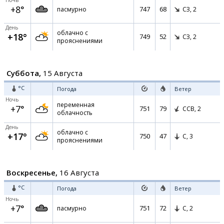
Ночь
+8°
747
68
пасмурно
СЗ,
2
День
облачно с
+18°
749
52
СЗ,
2
прояснениями
Суббота,
15 Августа
°C
Погода
Ветер
Ночь
переменная
+7°
751
79
ССВ,
2
облачность
День
облачно с
+17°
750
47
С,
3
прояснениями
Воскресенье,
16 Августа
°C
Погода
Ветер
Ночь
+7°
751
72
пасмурно
С,
2