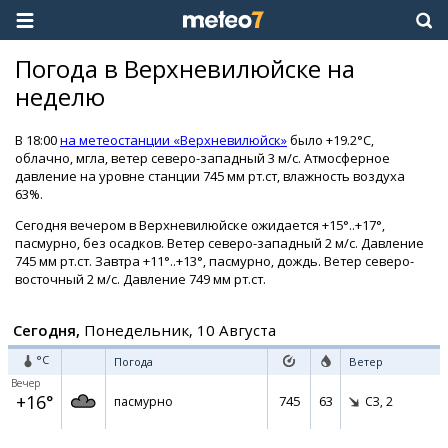
Погода в Верхневилюйске на
неделю
В 18:00
на метеостанции «Верхневилюйск»
было +19.2°C,
облачно, мгла, ветер северо-западный 3 м/с. Атмосферное
давление на уровне станции 745 мм рт.ст, влажность воздуха
63%.
Сегодня вечером в Верхневилюйске ожидается +15°..+17°,
пасмурно, без осадков. Ветер северо-западный 2 м/с. Давление
745 мм рт.ст. Завтра +11°..+13°, пасмурно, дождь. Ветер северо-
восточный 2 м/с. Давление 749 мм рт.ст.
Сегодня,
Понедельник, 10 Августа
°C
Погода
Ветер
Вечер
+16°
745
63
пасмурно
СЗ,
2