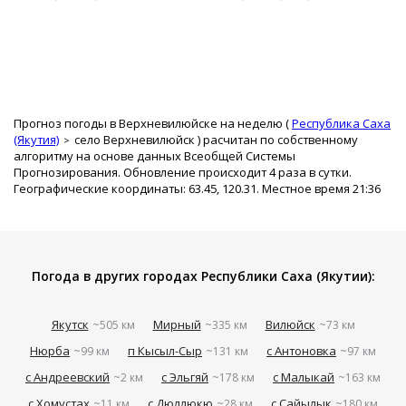
Прогноз погоды в Верхневилюйске на неделю (
Республика Саха
(Якутия)
село Верхневилюйск
) расчитан по собственному
алгоритму на основе данных Всеобщей Системы
Прогнозирования. Обновление происходит 4 раза в сутки.
Географические координаты: 63.45, 120.31. Местное время 21:36
Погода в других городах Республики Саха (Якутии):
Якутск
Мирный
Вилюйск
~505 км
~335 км
~73 км
Нюрба
п Кысыл-Сыр
с Антоновка
~99 км
~131 км
~97 км
с Андреевский
с Эльгяй
с Малыкай
~2 км
~178 км
~163 км
с Хомустах
с Дюллюкю
с Сайылык
~11 км
~28 км
~180 км