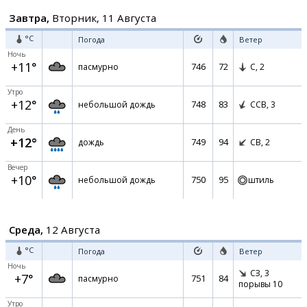
Завтра,
Вторник, 11 Августа
°C
Погода
Ветер
Ночь
+11°
746
72
пасмурно
С,
2
Утро
+12°
748
83
небольшой дождь
ССВ,
3
День
+12°
749
94
дождь
СВ,
2
Вечер
+10°
750
95
небольшой дождь
штиль
Среда,
12 Августа
°C
Погода
Ветер
Ночь
СЗ,
3
+7°
751
84
пасмурно
порывы 10
Утро