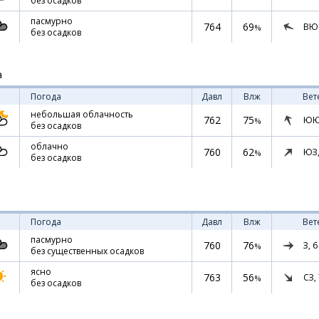
без осадков
пасмурно
764
69
ВЮ
%
без осадков
а
Погода
Давл
Влж
Вет
небольшая облачность
762
75
ЮЮ
%
без осадков
облачно
760
62
ЮЗ
%
без осадков
Погода
Давл
Влж
Вет
пасмурно
760
76
З,
6
%
без существенных осадков
ясно
763
56
СЗ,
%
без осадков