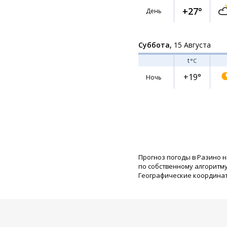
+27°
День
Суббота,
15 Августа
t
°C
+19°
Ночь
Прогноз погоды в Разино н
по собственному алгоритму
Географические координаты: