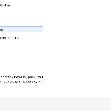
З,
4
м/с
ер
4
м/с,
порывы 11
поселок Разино
) расчитан
роисходит 4 раза в сутки.