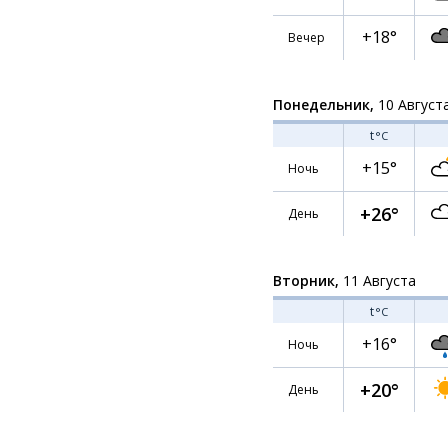
+18°
Вечер
Понедельник,
10 Август
t
°C
+15°
Ночь
+26°
День
Вторник,
11 Августа
t
°C
+16°
Ночь
+20°
День