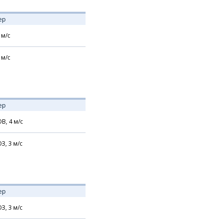
ер
м/с
м/с
ер
В,
4
м/с
З,
3
м/с
ер
З,
3
м/с