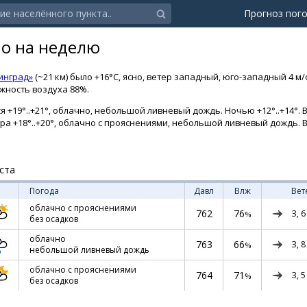
Прогноз пог
но на неделю
инград»
(~21 км) было +16°C, ясно, ветер западный, юго-западный 4 м/
ажность воздуха 88%.
 +19°..+21°, облачно, небольшой ливневый дождь. Ночью +12°..+14°. 
тра +18°..+20°, облачно с прояснениями, небольшой ливневый дождь. 
ста
Погода
Давл
Влж
Вет
облачно с прояснениями
762
76
З,
6
%
без осадков
облачно
763
66
З,
8
%
небольшой ливневый дождь
облачно с прояснениями
764
71
З,
5
%
без осадков