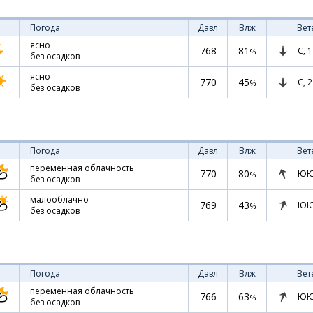
Погода
Давл
Влж
Вет
ясно
768
81
С,
1
%
без осадков
ясно
770
45
С,
2
%
без осадков
Погода
Давл
Влж
Вет
переменная облачность
770
80
ЮЮ
%
без осадков
малооблачно
769
43
ЮЮ
%
без осадков
Погода
Давл
Влж
Вет
переменная облачность
766
63
ЮЮ
%
без осадков