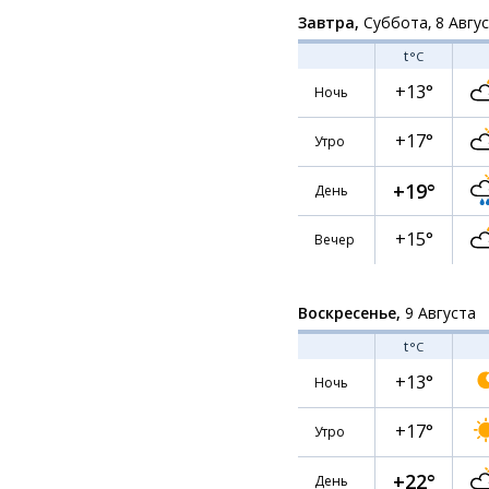
Завтра,
Суббота, 8 Авгу
t
°C
+13°
Ночь
+17°
Утро
+19°
День
+15°
Вечер
Воскресенье,
9 Августа
t
°C
+13°
Ночь
+17°
Утро
+22°
День