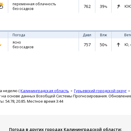
переменная облачность
762
39
ЮЮ
%
без осадков
Погода
Давл
Влж
Вет
ясно
757
50
Ю,
%
без осадков
а неделю (
Калининградская область
Гурьевский городской округ
 на основе данных Всеобщей Системы Прогнозирования. Обновление п
 54.78, 20.85. Местное время 3:44
Погода в других городах Калининградской области: