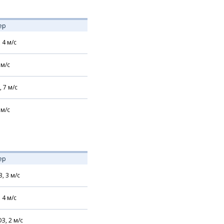
ер
,
4
м/с
м/с
,
7
м/с
м/с
ер
З,
3
м/с
,
4
м/с
З,
2
м/с