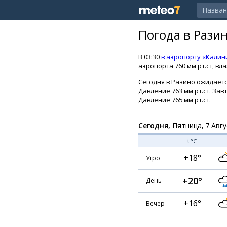
Погода в Рази
В 03:30
в аэропорту «Калин
аэропорта 760 мм рт.ст, вл
Сегодня в Разино ожидается
Давление 763 мм рт.ст. Зав
Давление 765 мм рт.ст.
Сегодня,
Пятница, 7 Авгу
t
°C
+18°
Утро
+20°
День
+16°
Вечер