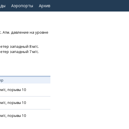
оды
Аэропорты
Архив
с. Атм. давление на уровне
Ветер западный 8 м/с.
Ветер западный 7 м/с.
ер
м/с,
порывы 10
м/с,
порывы 10
м/с,
порывы 10