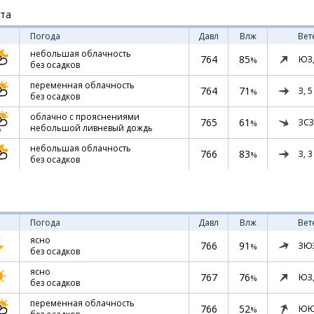
ста
Погода
Давл
Влж
Вет
небольшая облачность
764
85
ЮЗ
%
без осадков
переменная облачность
764
71
З,
5
%
без осадков
облачно с прояснениями
765
61
ЗСЗ
%
небольшой ливневый дождь
небольшая облачность
766
83
З,
3
%
без осадков
Погода
Давл
Влж
Вет
ясно
766
91
ЗЮ
%
без осадков
ясно
767
76
ЮЗ
%
без осадков
переменная облачность
766
52
ЮЮ
%