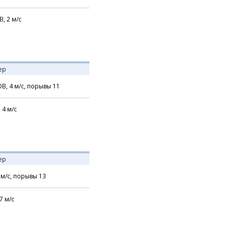
В,
2
м/с
ер
В,
4
м/с,
порывы 11
,
4
м/с
ер
м/с,
порывы 13
7
м/с