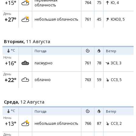
переменная
+15°
764
75
Ю,
4
облачность
День
+27°
761
45
небольшая облачность
ЮЮЗ,
5
Вторник,
11 Августа
°C
Погода
Ветер
Ночь
+16°
761
78
пасмурно
ЗСЗ,
3
День
+22°
763
59
облачно
ССЗ,
5
Среда,
12 Августа
°C
Погода
Ветер
Ночь
+13°
766
87
небольшая облачность
ССЗ,
2
День