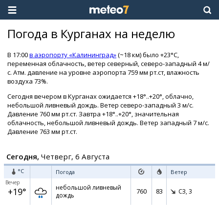
Погода в Курганах на неделю
В 17:00
в аэропорту «Калининград»
(~18 км) было +23°C,
переменная облачность, ветер северный, северо-западный 4 м/
с. Атм. давление на уровне аэропорта 759 мм рт.ст, влажность
воздуха 73%.
Сегодня вечером в Курганах ожидается +18°..+20°, облачно,
небольшой ливневый дождь. Ветер северо-западный 3 м/с.
Давление 760 мм рт.ст. Завтра +18°..+20°, значительная
облачность, небольшой ливневый дождь. Ветер западный 7 м/с.
Давление 763 мм рт.ст.
Сегодня,
Четверг, 6 Августа
°C
Погода
Ветер
Вечер
небольшой ливневый
+19°
760
83
СЗ,
3
дождь