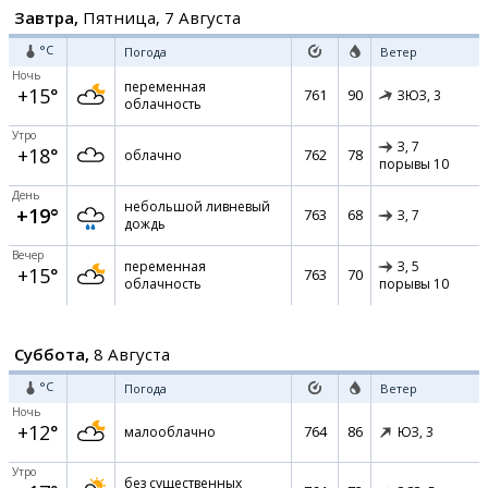
Завтра,
Пятница, 7 Августа
°C
Погода
Ветер
Ночь
переменная
+15°
761
90
ЗЮЗ,
3
облачность
Утро
З,
7
+18°
762
78
облачно
порывы 10
День
небольшой ливневый
+19°
763
68
З,
7
дождь
Вечер
переменная
З,
5
+15°
763
70
облачность
порывы 10
Суббота,
8 Августа
°C
Погода
Ветер
Ночь
+12°
764
86
малооблачно
ЮЗ,
3
Утро
без существенных