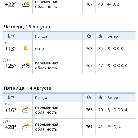
переменная
+22°
767
49
В,
2
облачность
Четверг,
13 Августа
°C
Погода
Ветер
Ночь
+13°
768
85
ясно
ЮВ,
3
День
переменная
+25°
767
47
ЮЮВ,
3
облачность
Пятница,
14 Августа
°C
Погода
Ветер
Ночь
переменная
+16°
765
70
ЮЮВ,
4
облачность
День
переменная
+28°
761
41
Ю,
4
облачность