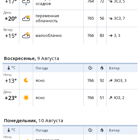
+17°
764
72
ЗСЗ,
5
осадков
День
переменная
+20°
765
56
ЗСЗ,
7
облачность
Вечер
+15°
766
83
малооблачно
З,
3
Воскресенье,
9 Августа
°C
Погода
Ветер
Ночь
+13°
766
92
ясно
ЗЮЗ,
3
День
+23°
766
51
ясно
ЮЗ,
2
Понедельник,
10 Августа
°C
Погода
Ветер
Ночь