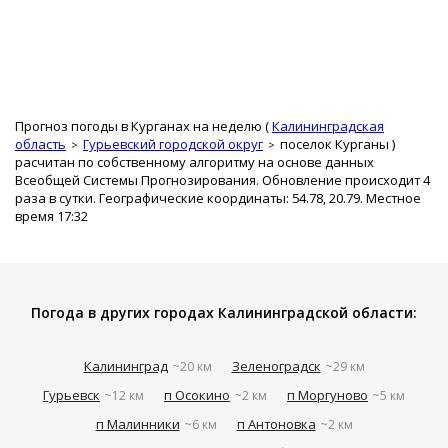
Прогноз погоды в Курганах на неделю (
Калининградская
область
Гурьевский городской округ
поселок Курганы
)
расчитан по собственному алгоритму на основе данных
Всеобщей Системы Прогнозирования. Обновление происходит 4
раза в сутки. Географические координаты: 54.78, 20.79. Местное
время 17:32
Погода в других городах Калининградской области:
Калининград
Зеленоградск
~20 км
~29 км
Гурьевск
п Осокино
п Моргуново
~12 км
~2 км
~5 км
п Малинники
п Антоновка
~6 км
~2 км