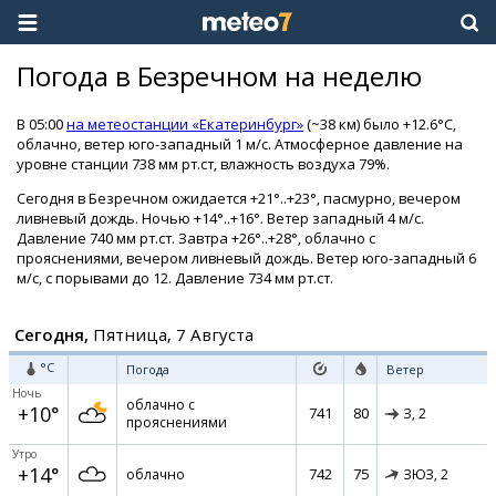
Погода в Безречном на неделю
В 05:00
на метеостанции «Екатеринбург»
(~38 км) было +12.6°C,
облачно, ветер юго-западный 1 м/с. Атмосферное давление на
уровне станции 738 мм рт.ст, влажность воздуха 79%.
Сегодня в Безречном ожидается +21°..+23°, пасмурно, вечером
ливневый дождь. Ночью +14°..+16°. Ветер западный 4 м/с.
Давление 740 мм рт.ст. Завтра +26°..+28°, облачно с
прояснениями, вечером ливневый дождь. Ветер юго-западный 6
м/с, с порывами до 12. Давление 734 мм рт.ст.
Сегодня,
Пятница, 7 Августа
°C
Погода
Ветер
Ночь
облачно с
+10°
741
80
З,
2
прояснениями
Утро
+14°
742
75
облачно
ЗЮЗ,
2