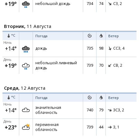
+19°
734
74
небольшой дождь
СЗ,
2
Вторник,
11 Августа
°C
Погода
Ветер
Ночь
+14°
735
98
дождь
ССЗ,
4
День
небольшой ливневый
+19°
739
70
СВ,
2
дождь
Среда,
12 Августа
°C
Погода
Ветер
Ночь
значительная
+14°
740
79
ЗСЗ,
2
облачность
День
переменная
+23°
739
44
З,
1
облачность