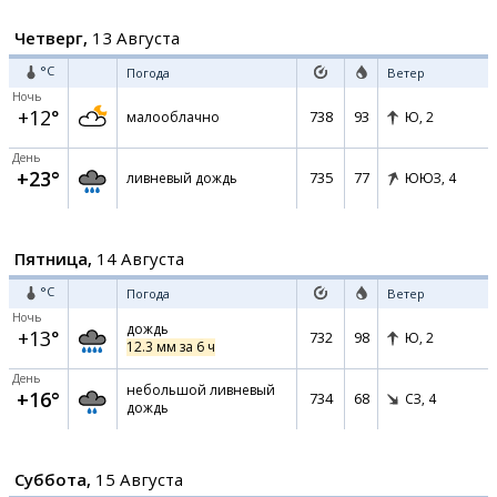
Четверг,
13 Августа
°C
Погода
Ветер
Ночь
+12°
738
93
малооблачно
Ю,
2
День
+23°
735
77
ливневый дождь
ЮЮЗ,
4
Пятница,
14 Августа
°C
Погода
Ветер
Ночь
дождь
+13°
732
98
Ю,
2
12.3 мм за 6 ч
День
небольшой ливневый
+16°
734
68
СЗ,
4
дождь
Суббота,
15 Августа