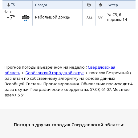
°C
Погода
Ветер
Ночь
СЗ,
6
+7°
732
87
небольшой дождь
порывы 14
Прогноз погоды в Безречном на неделю (
Свердловская
область
Берёзовский городской округ
поселок Безречный
)
расчитан по собственному алгоритму на основе данных
Всеобщей Системы Прогнозирования. Обновление происходит 4
раза в сутки. Географические координаты: 57.08, 61.07. Местное
время 5:51
Погода в других городах Свердловской области: