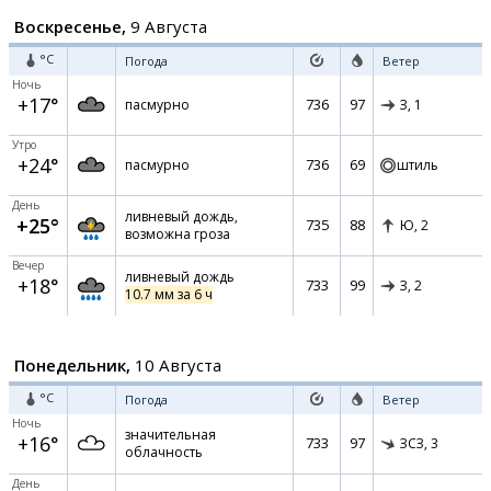
Воскресенье,
9 Августа
°C
Погода
Ветер
Ночь
+17°
736
97
пасмурно
З,
1
Утро
+24°
736
69
пасмурно
штиль
День
ливневый дождь,
+25°
735
88
Ю,
2
возможна гроза
Вечер
ливневый дождь
+18°
733
99
З,
2
10.7 мм за 6 ч
Понедельник,
10 Августа
°C
Погода
Ветер
Ночь
значительная
+16°
733
97
ЗСЗ,
3
облачность
День