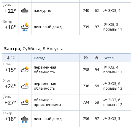
День
+22°
740
62
пасмурно
ЗЮЗ,
4
Вечер
ЮЗ,
3
+16°
739
97
ливневый дождь
порывы 11
Завтра,
Суббота, 8 Августа
°C
Погода
Ветер
Ночь
переменная
ЮЗ,
4
+15°
738
94
облачность
порывы 13
Утро
переменная
ЗЮЗ,
6
+24°
736
58
облачность
порывы 13
День
облачно с
ЗЮЗ,
6
+27°
734
58
прояснениями
порывы 12
Вечер
+18°
736
97
ливневый дождь
ЗЮЗ,
3