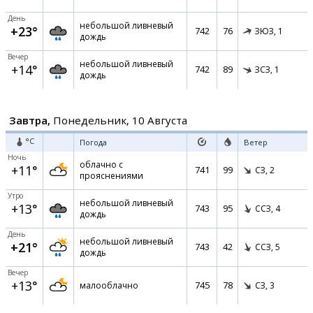
День
небольшой ливневый
+23°
742
76
ЗЮЗ,
1
дождь
Вечер
небольшой ливневый
+14°
742
89
ЗСЗ,
1
дождь
Завтра,
Понедельник, 10 Августа
°C
Погода
Ветер
Ночь
облачно с
+11°
741
99
СЗ,
2
прояснениями
Утро
небольшой ливневый
+13°
743
95
ССЗ,
4
дождь
День
небольшой ливневый
+21°
743
42
ССЗ,
5
дождь
Вечер
+13°
745
78
малооблачно
СЗ,
3