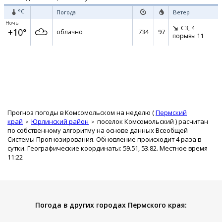
°C
Погода
Ветер
Ночь
СЗ,
4
+10°
734
97
облачно
порывы 11
Прогноз погоды в Комсомольском на неделю (
Пермский
край
Юрлинский район
поселок Комсомольский
) расчитан
по собственному алгоритму на основе данных Всеобщей
Системы Прогнозирования. Обновление происходит 4 раза в
сутки. Географические координаты: 59.51, 53.82. Местное время
11:22
Погода в других городах Пермского края: