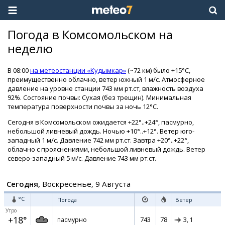
Погода в Комсомольском на
неделю
В 08:00
на метеостанции «Кудымкар»
(~72 км) было +15°C,
преимущественно облачно, ветер южный 1 м/с. Атмосферное
давление на уровне станции 743 мм рт.ст, влажность воздуха
92%. Состояние почвы: Сухая (без трещин). Минимальная
температура поверхности почвы за ночь 12°C.
Сегодня в Комсомольском ожидается +22°..+24°, пасмурно,
небольшой ливневый дождь. Ночью +10°..+12°. Ветер юго-
западный 1 м/с. Давление 742 мм рт.ст. Завтра +20°..+22°,
облачно с прояснениями, небольшой ливневый дождь. Ветер
северо-западный 5 м/с. Давление 743 мм рт.ст.
Сегодня,
Воскресенье, 9 Августа
°C
Погода
Ветер
Утро
+18°
743
78
пасмурно
З,
1