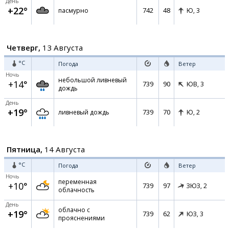
День
+22°
742
48
пасмурно
Ю,
3
Четверг,
13 Августа
°C
Погода
Ветер
Ночь
небольшой ливневый
+14°
739
90
ЮВ,
3
дождь
День
+19°
739
70
ливневый дождь
Ю,
2
Пятница,
14 Августа
°C
Погода
Ветер
Ночь
переменная
+10°
739
97
ЗЮЗ,
2
облачность
День
облачно с
+19°
739
62
ЮЗ,
3
прояснениями