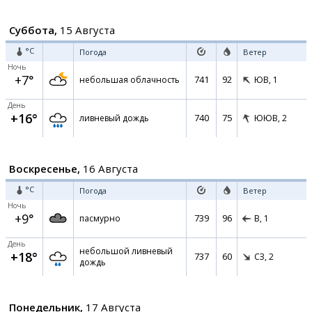
Суббота,
15 Августа
°C
Погода
Ветер
Ночь
+7°
741
92
небольшая облачность
ЮВ,
1
День
+16°
740
75
ливневый дождь
ЮЮВ,
2
Воскресенье,
16 Августа
°C
Погода
Ветер
Ночь
+9°
739
96
пасмурно
В,
1
День
небольшой ливневый
+18°
737
60
СЗ,
2
дождь
Понедельник,
17 Августа