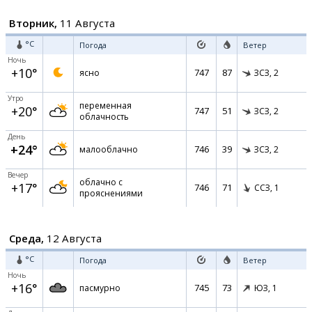
Вторник,
11 Августа
°C
Погода
Ветер
Ночь
+10°
747
87
ясно
ЗСЗ,
2
Утро
переменная
+20°
747
51
ЗСЗ,
2
облачность
День
+24°
746
39
малооблачно
ЗСЗ,
2
Вечер
облачно с
+17°
746
71
ССЗ,
1
прояснениями
Среда,
12 Августа
°C
Погода
Ветер
Ночь
+16°
745
73
пасмурно
ЮЗ,
1