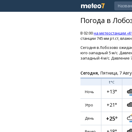
Погода в Лобо
В 02:00
на метеостанции «
станции 745 мм рт.ст, влаж
Сегодня в Лобозово ожидае
юго-западный 5 м/с. Давлен
западный 4 м/с. Давление 7
Сегодня,
Пятница, 7 Авгу
t
°C
+13°
Ночь
+21°
Утро
+25°
День
+18°
Вечер