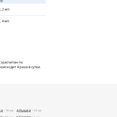
ер
В,
2
м/с
,
4
м/с
) расчитан по
исходит 4 раза в сутки.
ка
д Кышка
~10 км
~13 км
но
д Хазово
~12 км
~2 км