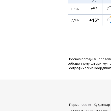
t
°C
+5°
Ночь
+15°
День
Прогноз погоды в Лобозов
собственному алгоритму н
Географические координаты:
Пермь
Кудымкар
~206 км
д Чужья
д Келич
~13 км
~