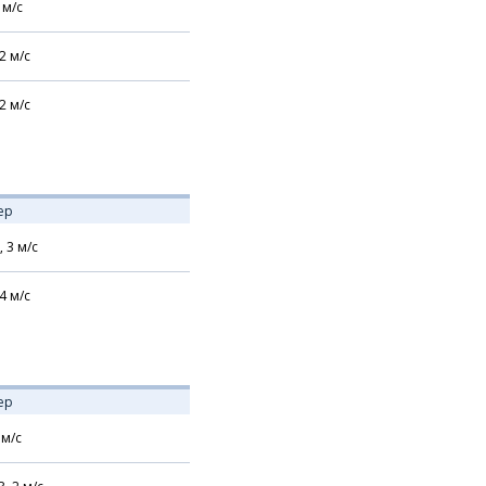
м/с
2
м/с
2
м/с
ер
,
3
м/с
4
м/с
ер
м/с