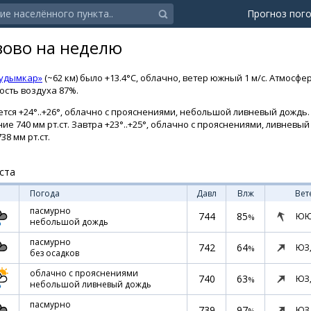
Прогноз пог
зово на неделю
Кудымкар»
(~62 км) было +13.4°C, облачно, ветер южный 1 м/с. Атмосф
ность воздуха 87%.
тся +24°..+26°, облачно с прояснениями, небольшой ливневый дождь. 
ие 740 мм рт.ст. Завтра +23°..+25°, облачно с прояснениями, ливневый
38 мм рт.ст.
ста
Погода
Давл
Влж
Вет
пасмурно
744
85
ЮЮ
%
небольшой дождь
пасмурно
742
64
ЮЗ
%
без осадков
облачно с прояснениями
740
63
ЮЗ
%
небольшой ливневый дождь
пасмурно
739
97
ЮЗ
%