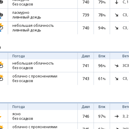
740
79
С,
1
%
без осадков
пасмурно
739
78
СЗ,
%
ливневый дождь
небольшая облачность
740
94
СЗ,
%
ливневый дождь
а
Погода
Давл
Влж
Вет
небольшая облачность
741
96
ЗСЗ
%
без осадков
облачно с прояснениями
743
61
СЗ,
%
без осадков
Погода
Давл
Влж
Вет
ясно
746
97
З,
2
%
без осадков
облачно с прояснениями