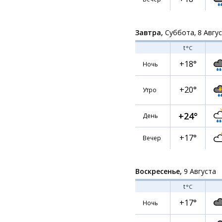
Завтра,
Суббота, 8 Авгу
t
°C
+18°
Ночь
+20°
Утро
+24°
День
+17°
Вечер
Воскресенье,
9 Августа
t
°C
+17°
Ночь