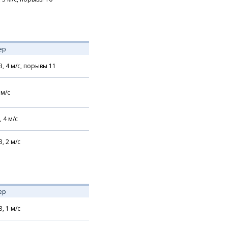
ер
З,
4
м/с,
порывы 11
м/с
,
4
м/с
З,
2
м/с
ер
З,
1
м/с