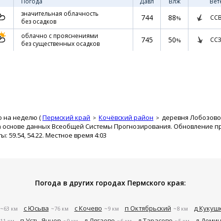
Погода
Давл
Влж
Вет
значительная облачность
744
88
СС
%
без осадков
облачно с прояснениями
745
50
ССЗ
%
без существенных осадков
о на неделю (
Пермский край
Кочёвский район
деревня Лобозово
а основе данных Всеобщей Системы Прогнозирования. Обновление про
 59.54, 54.22. Местное время 4:03
Погода в других городах Пермского края:
с Юсьва
с Кочево
п Октябрьский
д Кукуш
~63 км
~76 км
~9 км
~8 км
п Усть-Янчер
д Лягаево
д Тарасово
д Деми
11 км
~9 км
~6 км
~5 км