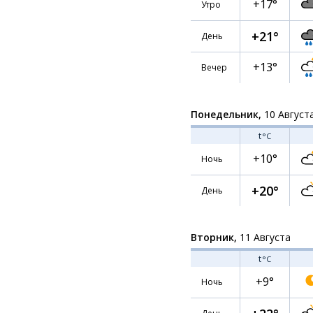
+17°
Утро
+21°
День
+13°
Вечер
Понедельник,
10 Август
t
°C
+10°
Ночь
+20°
День
Вторник,
11 Августа
t
°C
+9°
Ночь