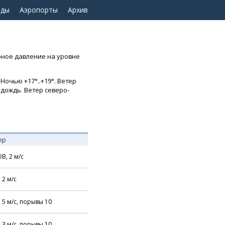
оды
Аэропорты
Архив
ерное давление на уровне
Ночью +17°..+19°. Ветер
 дождь. Ветер северо-
ер
В,
2
м/с
,
2
м/с
,
5
м/с,
порывы 10
,
3
м/с,
порывы 10