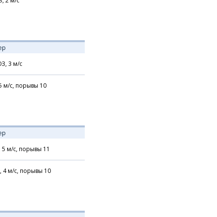
З,
2
м/с
ер
З,
3
м/с
5
м/с,
порывы 10
ер
,
5
м/с,
порывы 11
,
4
м/с,
порывы 10