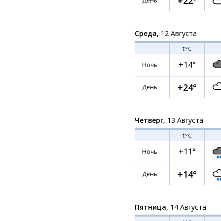
+22°
День
Среда,
12 Августа
t
°C
+14°
Ночь
+24°
День
Четверг,
13 Августа
t
°C
+11°
Ночь
+14°
День
Пятница,
14 Августа