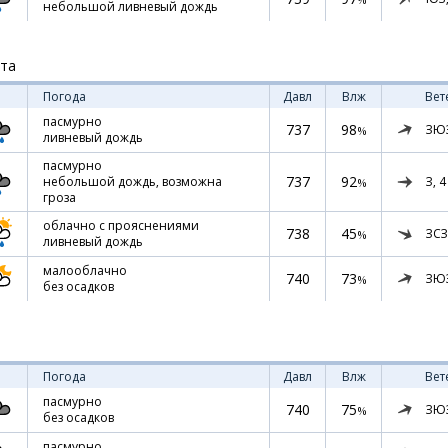
небольшой ливневый дождь
ста
Погода
Давл
Влж
Вет
пасмурно
737
98
ЗЮ
%
ливневый дождь
пасмурно
737
92
З,
4
небольшой дождь, возможна
%
гроза
облачно с прояснениями
738
45
ЗСЗ
%
ливневый дождь
малооблачно
740
73
ЗЮ
%
без осадков
Погода
Давл
Влж
Вет
пасмурно
740
75
ЗЮ
%
без осадков
пасмурно