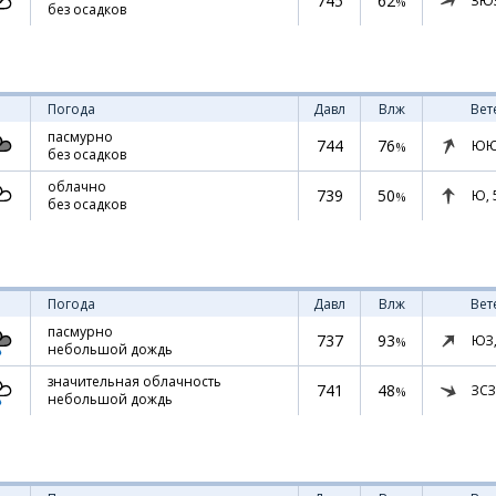
745
62
ЗЮ
%
без осадков
Погода
Давл
Влж
Вет
пасмурно
744
76
ЮЮ
%
без осадков
облачно
739
50
Ю,
%
без осадков
Погода
Давл
Влж
Вет
пасмурно
737
93
ЮЗ
%
небольшой дождь
значительная облачность
741
48
ЗСЗ
%
небольшой дождь