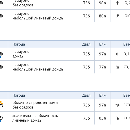
пасмурно
736
98
Ю,
%
без осадков
пасмурно
736
80
ЮЮ
%
небольшой ливневый дождь
Погода
Давл
Влж
Вет
пасмурно
735
97
В,
1
%
дождь
пасмурно
735
77
СЗ,
%
небольшой ливневый дождь
Погода
Давл
Влж
Вет
облачно с прояснениями
736
97
ЗСЗ
%
без осадков
значительная облачность
735
63
ССЗ
%
ливневый дождь