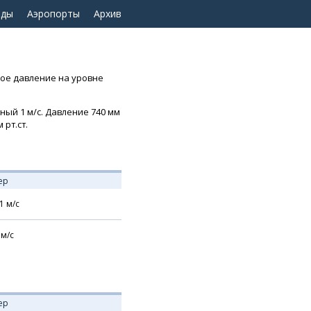
оды
Аэропорты
Архив
ное давление на уровне
ный 1 м/с. Давление 740 мм
 рт.ст.
ер
1
м/с
м/с
ер