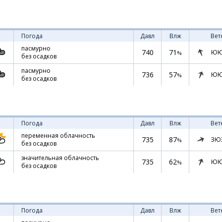
Погода
Давл
Влж
Вет
пасмурно
740
71
ЮЮ
%
без осадков
пасмурно
736
57
ЮЮ
%
без осадков
Погода
Давл
Влж
Вет
переменная облачность
735
87
ЗЮ
%
без осадков
значительная облачность
735
62
ЮЮ
%
без осадков
Погода
Давл
Влж
Вет