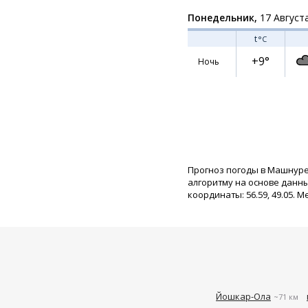
Понедельник,
17 Август
t
°C
+9°
Ночь
Прогноз погоды в Машнуре
алгоритму на основе данн
координаты: 56.59, 49.05. М
Йошкар-Ола
~71 км