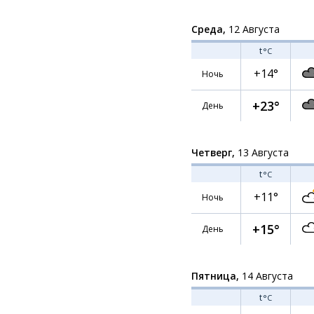
Среда,
12 Августа
t
°C
+14°
Ночь
+23°
День
Четверг,
13 Августа
t
°C
+11°
Ночь
+15°
День
Пятница,
14 Августа
t
°C