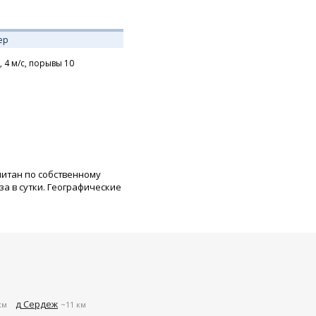
ер
,
4
м/с,
порывы 10
читан по собственному
а в сутки. Географические
д Сердеж
км
~11 км