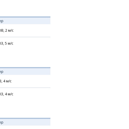
ер
В,
2
м/с
З,
5
м/с
ер
З,
4
м/с
З,
4
м/с
ер