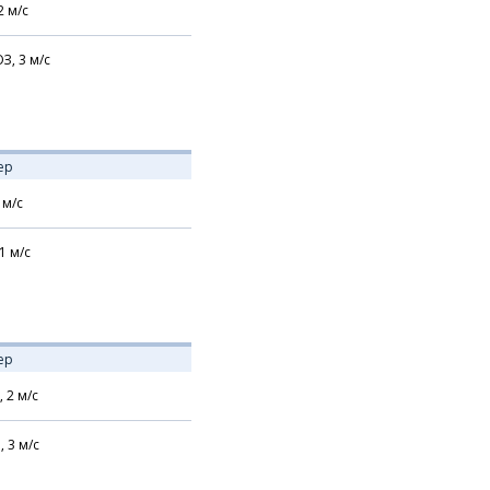
2
м/с
З,
3
м/с
ер
м/с
1
м/с
ер
,
2
м/с
,
3
м/с