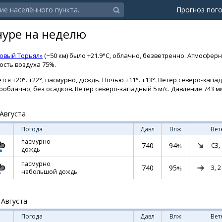
Прогноз пог
уре на неделю
овый Торьял»
(~50 км) было +21.9°C, облачно, безветренно. Атмосфер
ность воздуха 75%.
я +20°..+22°, пасмурно, дождь. Ночью +11°..+13°. Ветер северо-запад
алооблачно, без осадков. Ветер северо-западный 5 м/с. Давление 743 мм
Августа
Погода
Давл
Влж
Вет
пасмурно
740
94
СЗ,
%
дождь
пасмурно
740
95
З,
2
%
небольшой дождь
 Августа
Погода
Давл
Влж
Вет