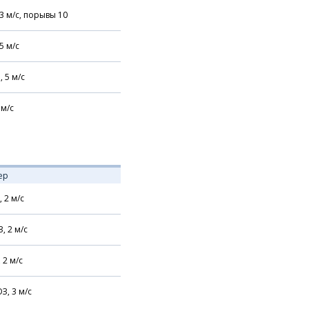
3
м/с,
порывы 10
5
м/с
,
5
м/с
м/с
ер
,
2
м/с
З,
2
м/с
,
2
м/с
З,
3
м/с