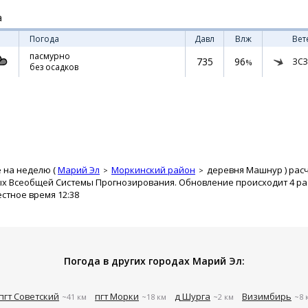
а
Погода
Давл
Влж
Вет
пасмурно
735
96
ЗСЗ
%
без осадков
 на неделю (
Марий Эл
Моркинский район
деревня Машнур
) рас
ых Всеобщей Системы Прогнозирования. Обновление происходит 4 раз
естное время 12:38
Погода в других городах Марий Эл:
пгт Советский
пгт Морки
д Шурга
Визимбирь
~41 км
~18 км
~2 км
~8 