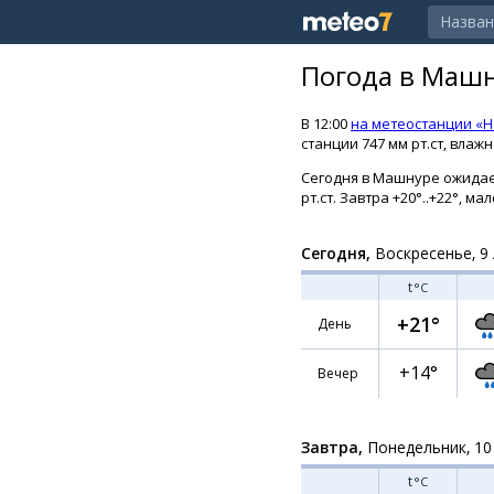
Погода в Машн
В 12:00
на метеостанции «Н
станции 747 мм рт.ст, влаж
Сегодня в Машнуре ожидаетс
рт.ст. Завтра +20°..+22°, м
Сегодня,
Воскресенье, 9 
t
°C
+21°
День
+14°
Вечер
Завтра,
Понедельник, 10
t
°C