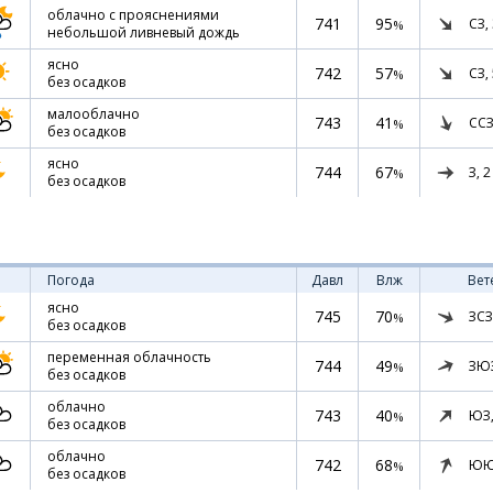
облачно с прояснениями
741
95
СЗ,
%
небольшой ливневый дождь
ясно
742
57
СЗ,
%
без осадков
малооблачно
743
41
ССЗ
%
без осадков
ясно
744
67
З,
2
%
без осадков
Погода
Давл
Влж
Вет
ясно
745
70
ЗСЗ
%
без осадков
переменная облачность
744
49
ЗЮ
%
без осадков
облачно
743
40
ЮЗ
%
без осадков
облачно
742
68
ЮЮ
%
без осадков