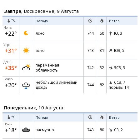
Завтра,
Воскресенье, 9 Августа
°C
Погода
Ветер
Ночь
+22°
744
50
ясно
Ю,
3
Утро
+31°
743
31
ясно
ЮЗ,
5
День
переменная
+35°
742
32
ЗСЗ,
3
облачность
Вечер
небольшой ливневый
ССЗ,
7
+20°
744
82
дождь
порывы 14
Понедельник,
10 Августа
°C
Погода
Ветер
Ночь
+18°
743
80
пасмурно
СЗ,
2