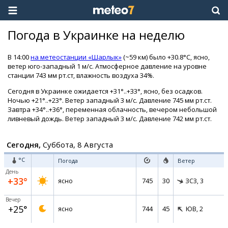
Погода в Украинке на неделю
В 14:00
на метеостанции «Шарлык»
(~59 км) было +30.8°C, ясно,
ветер юго-западный 1 м/с. Атмосферное давление на уровне
станции 743 мм рт.ст, влажность воздуха 34%.
Сегодня в Украинке ожидается +31°..+33°, ясно, без осадков.
Ночью +21°..+23°. Ветер западный 3 м/с. Давление 745 мм рт.ст.
Завтра +34°..+36°, переменная облачность, вечером небольшой
ливневый дождь. Ветер западный 3 м/с. Давление 742 мм рт.ст.
Сегодня,
Суббота, 8 Августа
°C
Погода
Ветер
День
+33°
745
30
ясно
ЗСЗ,
3
Вечер
+25°
744
45
ясно
ЮВ,
2