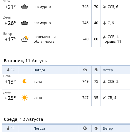
Утро
+21°
745
70
пасмурно
ССЗ,
6
День
+26°
745
40
пасмурно
С,
6
Вечер
переменная
ССВ,
4
+17°
748
60
облачность
порывы 11
Вторник,
11 Августа
°C
Погода
Ветер
Ночь
+13°
749
75
ясно
ССВ,
2
День
+25°
747
35
ясно
СВ,
4
Среда,
12 Августа
°C
Погода
Ветер