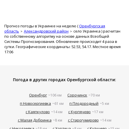
Прогноз погоды в Украинке на неделю (
Оренбургская
область
Александровский район
село Украинка
) расчитан
по собственному алгоритму на основе данных Всеобщей
Системы Прогнозирования. Обновление происходит 4 раза в
сутки. Географические координаты: 52.53, 54.17. Местное время
17:06
Погода в других городах Оренбургской области:
Оренбург
Сорочинск
~106 км
~70 км
п Новосергиевка
п Плодородный
~61 км
~5 км
с Каяпкулово
с Курпячево
~14 км
~17 км
с Малая Добринка
с Старогумирово
~8 км
~14 км
с Николаевка
с Хортица
с Кутучево
~18 км
~8 км
~15 км