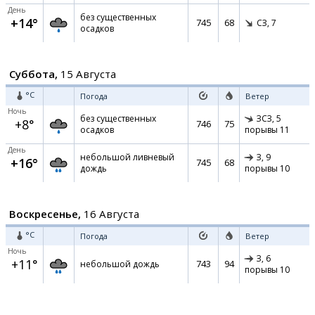
День
без существенных
+14°
745
68
СЗ,
7
осадков
Суббота,
15 Августа
°C
Погода
Ветер
Ночь
без существенных
ЗСЗ,
5
+8°
746
75
осадков
порывы 11
День
небольшой ливневый
З,
9
+16°
745
68
дождь
порывы 10
Воскресенье,
16 Августа
°C
Погода
Ветер
Ночь
З,
6
+11°
743
94
небольшой дождь
порывы 10