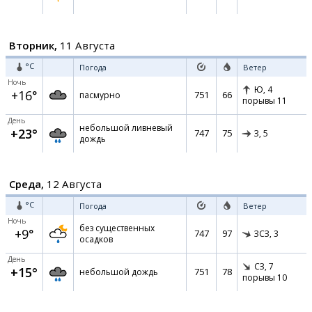
Вторник,
11 Августа
°C
Погода
Ветер
Ночь
Ю,
4
+16°
751
66
пасмурно
порывы 11
День
небольшой ливневый
+23°
747
75
З,
5
дождь
Среда,
12 Августа
°C
Погода
Ветер
Ночь
без существенных
+9°
747
97
ЗСЗ,
3
осадков
День
СЗ,
7
+15°
751
78
небольшой дождь
порывы 10