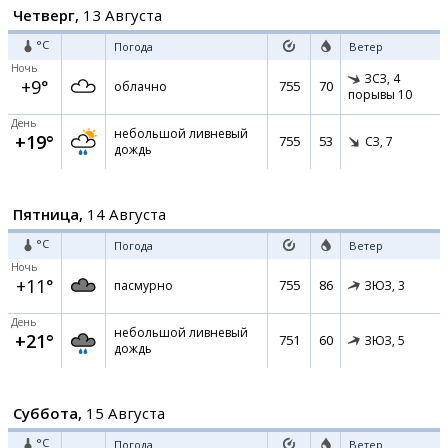
Четверг,
13 Августа
°C
Погода
Ветер
Ночь
ЗСЗ,
4
+9°
755
70
облачно
порывы 10
День
небольшой ливневый
+19°
755
53
СЗ,
7
дождь
Пятница,
14 Августа
°C
Погода
Ветер
Ночь
+11°
755
86
пасмурно
ЗЮЗ,
3
День
небольшой ливневый
+21°
751
60
ЗЮЗ,
5
дождь
Суббота,
15 Августа
°C
Погода
Ветер