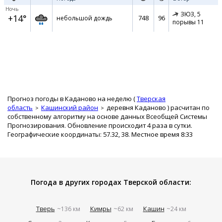
Ночь
ЗЮЗ,
5
+14°
748
96
небольшой дождь
порывы 11
Прогноз погоды в Каданово на неделю (
Тверская
область
Кашинский район
деревня Каданово
) расчитан по
собственному алгоритму на основе данных Всеобщей Системы
Прогнозирования. Обновление происходит 4 раза в сутки.
Географические координаты: 57.32, 38. Местное время 8:33
Погода в других городах Тверской области:
Тверь
Кимры
Кашин
~136 км
~62 км
~24 км