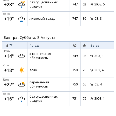
без существенных
+28°
747
62
ЗЮЗ,
5
осадков
Вечер
+19°
747
96
ливневый дождь
СЗ,
3
Завтра,
Суббота, 8 Августа
°C
Погода
Ветер
Ночь
значительная
+14°
749
92
ЗСЗ,
3
облачность
Утро
+18°
750
76
ясно
ЗСЗ,
4
День
переменная
+22°
750
65
СЗ,
4
облачность
Вечер
без существенных
+16°
751
75
ЗЮЗ,
1
осадков