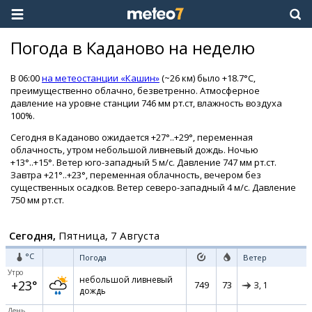
Погода в Каданово на неделю
В 06:00
на метеостанции «Кашин»
(~26 км) было +18.7°C,
преимущественно облачно, безветренно. Атмосферное
давление на уровне станции 746 мм рт.ст, влажность воздуха
100%.
Сегодня в Каданово ожидается +27°..+29°, переменная
облачность, утром небольшой ливневый дождь. Ночью
+13°..+15°. Ветер юго-западный 5 м/с. Давление 747 мм рт.ст.
Завтра +21°..+23°, переменная облачность, вечером без
существенных осадков. Ветер северо-западный 4 м/с. Давление
750 мм рт.ст.
Сегодня,
Пятница, 7 Августа
°C
Погода
Ветер
Утро
небольшой ливневый
+23°
749
73
З,
1
дождь
День