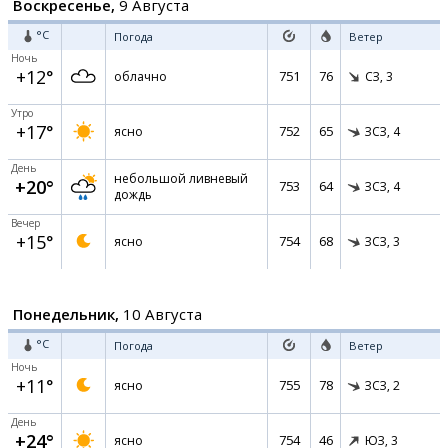
Воскресенье,
9 Августа
°C
Погода
Ветер
Ночь
+12°
751
76
облачно
СЗ,
3
Утро
+17°
752
65
ясно
ЗСЗ,
4
День
небольшой ливневый
+20°
753
64
ЗСЗ,
4
дождь
Вечер
+15°
754
68
ясно
ЗСЗ,
3
Понедельник,
10 Августа
°C
Погода
Ветер
Ночь
+11°
755
78
ясно
ЗСЗ,
2
День
+24°
754
46
ясно
ЮЗ,
3