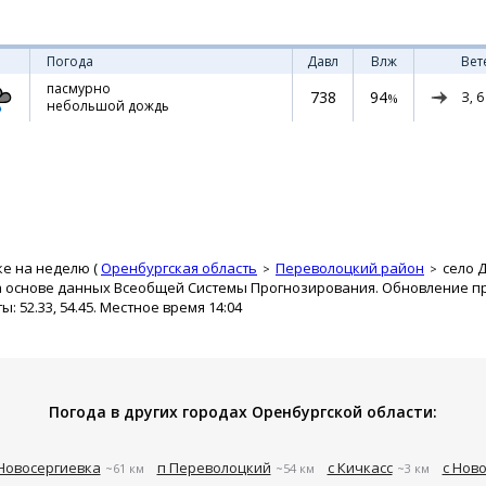
Погода
Давл
Влж
Вет
пасмурно
738
94
З,
6
%
небольшой дождь
ке на неделю (
Оренбургская область
Переволоцкий район
село 
а основе данных Всеобщей Системы Прогнозирования. Обновление про
 52.33, 54.45. Местное время 14:04
Погода в других городах Оренбургской области:
Новосергиевка
п Переволоцкий
с Кичкасс
с Нов
~61 км
~54 км
~3 км