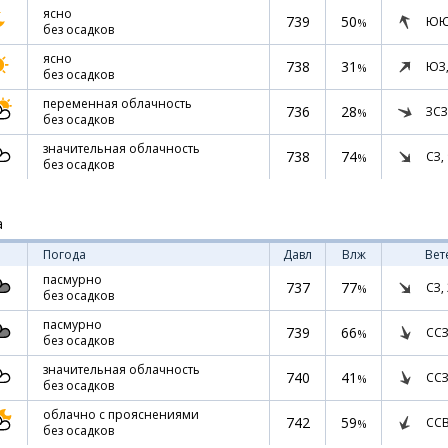
ясно
739
50
ЮЮ
%
без осадков
ясно
738
31
ЮЗ
%
без осадков
переменная облачность
736
28
ЗСЗ
%
без осадков
значительная облачность
738
74
СЗ,
%
без осадков
а
Погода
Давл
Влж
Вет
пасмурно
737
77
СЗ,
%
без осадков
пасмурно
739
66
ССЗ
%
без осадков
значительная облачность
740
41
ССЗ
%
без осадков
облачно с прояснениями
742
59
СС
%
без осадков