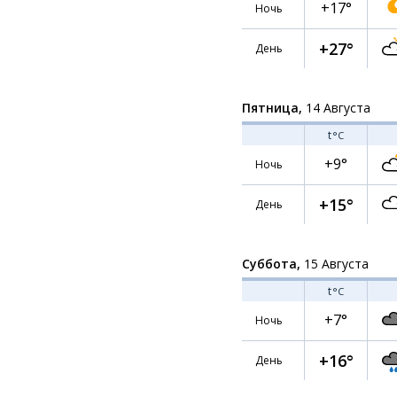
+17°
Ночь
+27°
День
Пятница,
14 Августа
t
°C
+9°
Ночь
+15°
День
Суббота,
15 Августа
t
°C
+7°
Ночь
+16°
День