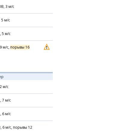
В,
3
м/с
,
5
м/с
,
5
м/с
9
м/с,
порывы 16
ер
2
м/с
,
7
м/с
,
6
м/с
В,
6
м/с,
порывы 12