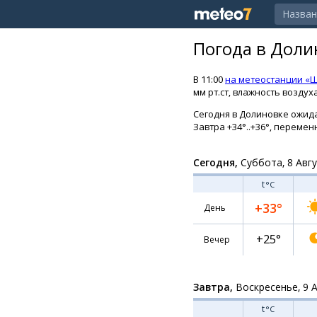
Погода в Доли
В 11:00
на метеостанции «
мм рт.ст, влажность воздух
Сегодня в Долиновке ожидает
Завтра +34°..+36°, перемен
Сегодня,
Суббота, 8 Авг
t
°C
+33°
День
+25°
Вечер
Завтра,
Воскресенье, 9 
t
°C