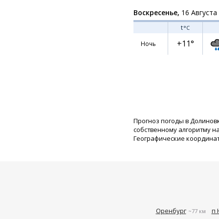
Воскресенье,
16 Августа
t
°C
+11°
Ночь
Прогноз погоды в Долинов
собственному алгоритму н
Географические координаты:
Оренбург
п 
~77 км