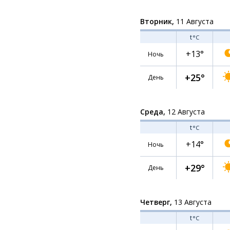
Вторник,
11 Августа
t
°C
+13°
Ночь
+25°
День
Среда,
12 Августа
t
°C
+14°
Ночь
+29°
День
Четверг,
13 Августа
t
°C