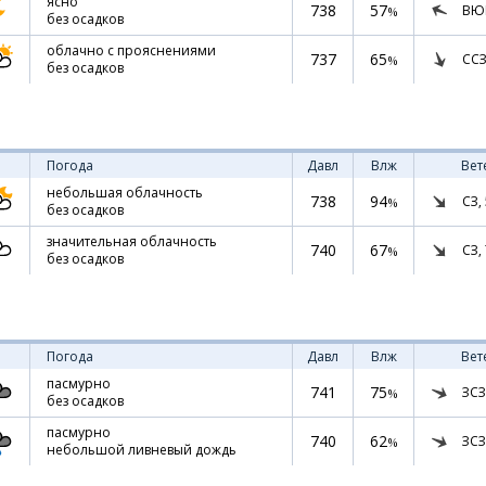
ясно
738
57
ВЮ
%
без осадков
облачно с прояснениями
737
65
ССЗ
%
без осадков
Погода
Давл
Влж
Вет
небольшая облачность
738
94
СЗ,
%
без осадков
значительная облачность
740
67
СЗ,
%
без осадков
Погода
Давл
Влж
Вет
пасмурно
741
75
ЗСЗ
%
без осадков
пасмурно
740
62
ЗСЗ
%
небольшой ливневый дождь