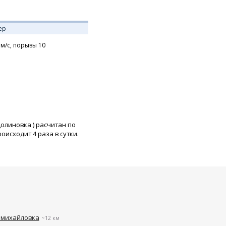
ер
м/с,
порывы 10
Долиновка
) расчитан по
исходит 4 раза в сутки.
омихайловка
~12 км