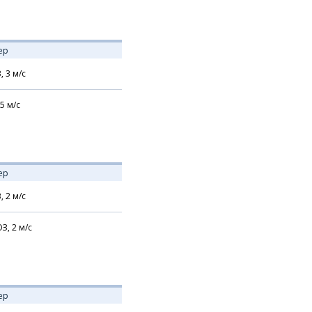
ер
В,
3
м/с
5
м/с
ер
В,
2
м/с
З,
2
м/с
ер