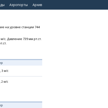
оды
Аэропорты
Архив
ние на уровне станции 744
м/с. Давление 739 мм рт.ст.
т.ст.
ер
,
3
м/с
,
2
м/с
ер