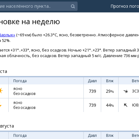
Прогноз пог
новке на неделю
Шарлык»
(~69 км) было +26.3°C, ясно, безветренно. Атмосферное давле
а 52%.
ся +31°..+33°, ясно, без осадков. Ночью +21°..+23°. Ветер западный 3 
ная облачность, без осадков. Ветер западный 5 м/с. Давление 736 мм р
уста
Погода
Давл
Влж
Вет
ясно
739
29
ЗСЗ
%
без осадков
ясно
739
44
ЮВ
%
без осадков
Августа
Погода
Давл
Влж
Вет