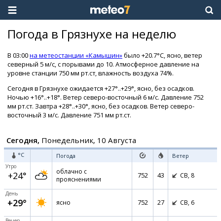
Погода в Грязнухе на неделю
В 03:00
на метеостанции «Камышин»
было +20.7°C, ясно, ветер
северный 5 м/с, с порывами до 10. Атмосферное давление на
уровне станции 750 мм рт.ст, влажность воздуха 74%.
Сегодня в Грязнухе ожидается +27°..+29°, ясно, без осадков.
Ночью +16°..+18°. Ветер северо-восточный 6 м/с. Давление 752
мм рт.ст. Завтра +28°..+30°, ясно, без осадков. Ветер северо-
восточный 3 м/с. Давление 751 мм рт.ст.
Сегодня,
Понедельник, 10 Августа
°C
Погода
Ветер
Утро
облачно с
+24°
752
43
СВ,
8
прояснениями
День
+29°
752
27
ясно
СВ,
6
Вечер