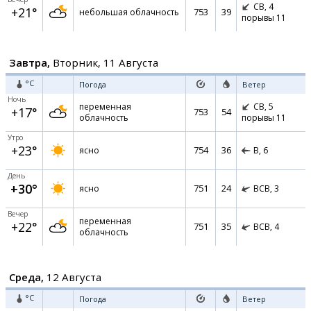
СВ,
4
+21°
753
39
небольшая облачность
порывы 11
Завтра,
Вторник, 11 Августа
°C
Погода
Ветер
Ночь
переменная
СВ,
5
+17°
753
54
облачность
порывы 11
Утро
+23°
754
36
ясно
В,
6
День
+30°
751
24
ясно
ВСВ,
3
Вечер
переменная
+22°
751
35
ВСВ,
4
облачность
Среда,
12 Августа
°C
Погода
Ветер