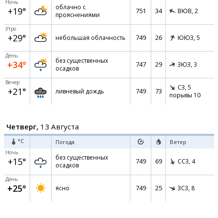
Ночь
облачно с
+19°
751
34
ВЮВ,
2
прояснениями
Утро
+29°
749
26
небольшая облачность
ЮЮЗ,
5
День
без существенных
+34°
747
29
ЗЮЗ,
3
осадков
Вечер
СЗ,
5
+21°
749
73
ливневый дождь
порывы 10
Четверг,
13 Августа
°C
Погода
Ветер
Ночь
без существенных
+15°
749
69
ССЗ,
4
осадков
День
+25°
749
25
ясно
ЗСЗ,
8