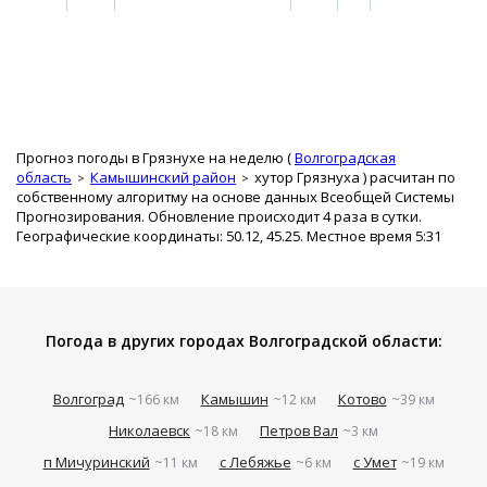
Прогноз погоды в Грязнухе на неделю (
Волгоградская
область
Камышинский район
хутор Грязнуха
) расчитан по
собственному алгоритму на основе данных Всеобщей Системы
Прогнозирования. Обновление происходит 4 раза в сутки.
Географические координаты: 50.12, 45.25. Местное время 5:31
Погода в других городах Волгоградской области:
Волгоград
Камышин
Котово
~166 км
~12 км
~39 км
Николаевск
Петров Вал
~18 км
~3 км
п Мичуринский
с Лебяжье
с Умет
~11 км
~6 км
~19 км