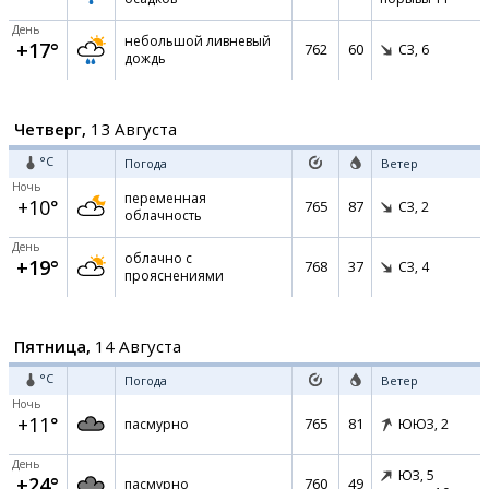
День
небольшой ливневый
+17°
762
60
СЗ,
6
дождь
Четверг,
13 Августа
°C
Погода
Ветер
Ночь
переменная
+10°
765
87
СЗ,
2
облачность
День
облачно с
+19°
768
37
СЗ,
4
прояснениями
Пятница,
14 Августа
°C
Погода
Ветер
Ночь
+11°
765
81
пасмурно
ЮЮЗ,
2
День
ЮЗ,
5
+24°
760
49
пасмурно