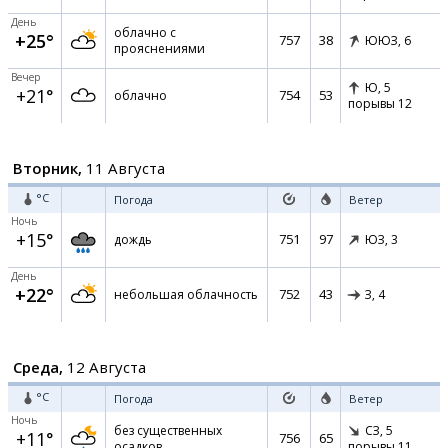
День
облачно с
+25°
757
38
ЮЮЗ,
6
прояснениями
Вечер
Ю,
5
+21°
754
53
облачно
порывы 12
Вторник,
11 Августа
°C
Погода
Ветер
Ночь
+15°
751
97
дождь
ЮЗ,
3
День
+22°
752
43
небольшая облачность
З,
4
Среда,
12 Августа
°C
Погода
Ветер
Ночь
без существенных
СЗ,
5
+11°
756
65
осадков
порывы 11