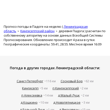
Прогноз погоды в Падоге на неделю (
Ленинградская
область
Кингисеппский район
деревня Падога
) расчитан по
собственному алгоритму на основе данных Всеобщей Системы
Прогнозирования. Обновление происходит 4 раза в сутки.
Географические координаты: 59.41, 28.55. Местное время 16:09
Погода в других городах Ленинградской области:
Санкт-Петербург
Сосновый Бор
~116 км
~62 км
Кингисепп
п Кингисеппский
~5 км
~2 км
п Алексеевка
д Малый Луцк
~14 км
~2 км
д Кошкино
д Новопятницкое
~10 км
~3 км
д Большой Луцк
д Ямсковицы
~1 км
~15 км