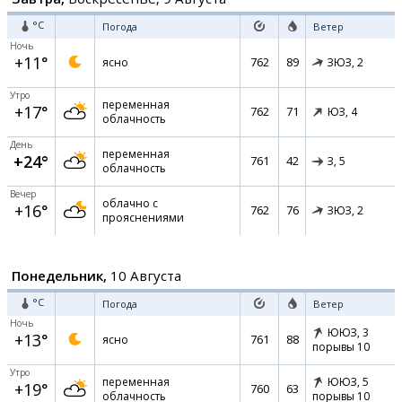
°C
Погода
Ветер
Ночь
+11°
762
89
ясно
ЗЮЗ,
2
Утро
переменная
+17°
762
71
ЮЗ,
4
облачность
День
переменная
+24°
761
42
З,
5
облачность
Вечер
облачно с
+16°
762
76
ЗЮЗ,
2
прояснениями
Понедельник,
10 Августа
°C
Погода
Ветер
Ночь
ЮЮЗ,
3
+13°
761
88
ясно
порывы 10
Утро
переменная
ЮЮЗ,
5
+19°
760
63
облачность
порывы 10