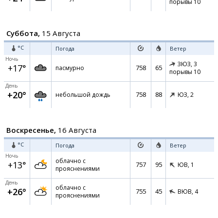
порывы 10
Суббота,
15 Августа
°C
Погода
Ветер
Ночь
ЗЮЗ,
3
+17°
758
65
пасмурно
порывы 10
День
+20°
758
88
небольшой дождь
ЮЗ,
2
Воскресенье,
16 Августа
°C
Погода
Ветер
Ночь
облачно с
+13°
757
95
ЮВ,
1
прояснениями
День
облачно с
+26°
755
45
ВЮВ,
4
прояснениями