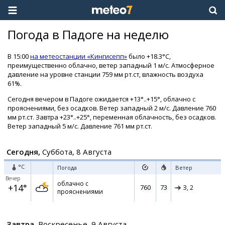
Погода в Падоге на неделю
В 15:00
на метеостанции «Кингисепп»
было +18.3°C,
преимущественно облачно, ветер западный 1 м/с. Атмосферное
давление на уровне станции 759 мм рт.ст, влажность воздуха
61%.
Сегодня вечером в Падоге ожидается +13°..+15°, облачно с
прояснениями, без осадков. Ветер западный 2 м/с. Давление 760
мм рт.ст. Завтра +23°..+25°, переменная облачность, без осадков.
Ветер западный 5 м/с. Давление 761 мм рт.ст.
Сегодня,
Суббота, 8 Августа
°C
Погода
Ветер
Вечер
облачно с
+14°
760
73
З,
2
прояснениями
Завтра,
Воскресенье, 9 Августа