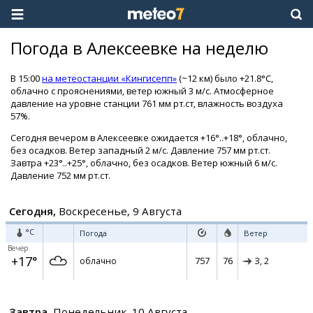
Погода в Алексеевке на неделю
В 15:00
на метеостанции «Кингисепп»
(~12 км) было +21.8°C,
облачно с прояснениями, ветер южный 3 м/с. Атмосферное
давление на уровне станции 761 мм рт.ст, влажность воздуха
57%.
Сегодня вечером в Алексеевке ожидается +16°..+18°, облачно,
без осадков. Ветер западный 2 м/с. Давление 757 мм рт.ст.
Завтра +23°..+25°, облачно, без осадков. Ветер южный 6 м/с.
Давление 752 мм рт.ст.
Сегодня,
Воскресенье, 9 Августа
°C
Погода
Ветер
Вечер
+17°
757
76
облачно
З,
2
Завтра,
Понедельник, 10 Августа