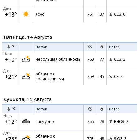
День
+18°
761
37
ясно
ССЗ,
6
Пятница,
14 Августа
°C
Погода
Ветер
Ночь
+10°
760
77
небольшая облачность
ССЗ,
2
День
облачно с
+21°
759
45
СЗ,
4
прояснениями
Суббота,
15 Августа
°C
Погода
Ветер
Ночь
+12°
756
78
пасмурно
ЮЮЗ,
2
День
облачно с
+25°
753
48
ЗЮЗ,
3