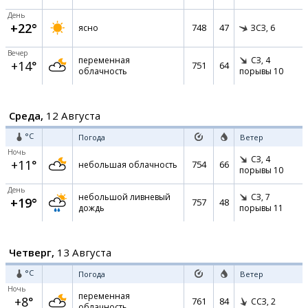
День
+22°
748
47
ясно
ЗСЗ,
6
Вечер
переменная
СЗ,
4
+14°
751
64
облачность
порывы 10
Среда,
12 Августа
°C
Погода
Ветер
Ночь
СЗ,
4
+11°
754
66
небольшая облачность
порывы 10
День
небольшой ливневый
СЗ,
7
+19°
757
48
дождь
порывы 11
Четверг,
13 Августа
°C
Погода
Ветер
Ночь
переменная
+8°
761
84
ССЗ,
2
облачность