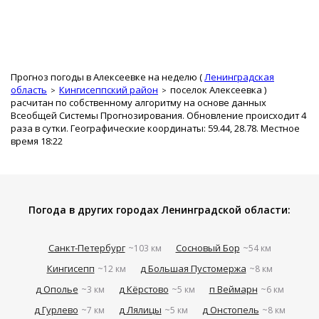
Прогноз погоды в Алексеевке на неделю (
Ленинградская
область
Кингисеппский район
поселок Алексеевка
)
расчитан по собственному алгоритму на основе данных
Всеобщей Системы Прогнозирования. Обновление происходит 4
раза в сутки. Географические координаты: 59.44, 28.78. Местное
время 18:22
Погода в других городах Ленинградской области:
Санкт-Петербург
Сосновый Бор
~103 км
~54 км
Кингисепп
д Большая Пустомержа
~12 км
~8 км
д Ополье
д Кёрстово
п Веймарн
~3 км
~5 км
~6 км
д Гурлево
д Лялицы
д Онстопель
~7 км
~5 км
~8 км