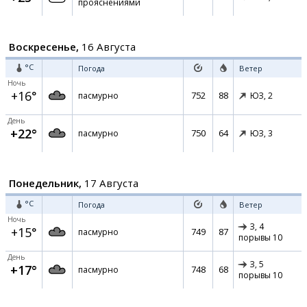
прояснениями
Воскресенье,
16 Августа
°C
Погода
Ветер
Ночь
+16°
752
88
пасмурно
ЮЗ,
2
День
+22°
750
64
пасмурно
ЮЗ,
3
Понедельник,
17 Августа
°C
Погода
Ветер
Ночь
З,
4
+15°
749
87
пасмурно
порывы 10
День
З,
5
+17°
748
68
пасмурно
порывы 10