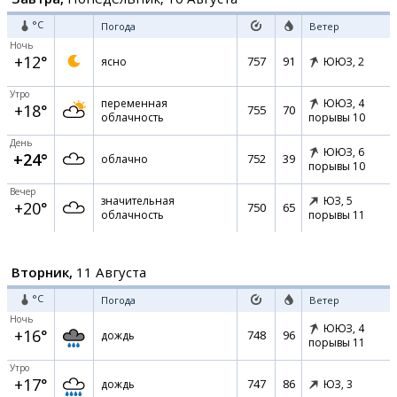
°C
Погода
Ветер
Ночь
+12°
757
91
ясно
ЮЮЗ,
2
Утро
переменная
ЮЮЗ,
4
+18°
755
70
облачность
порывы 10
День
ЮЮЗ,
6
+24°
752
39
облачно
порывы 10
Вечер
значительная
ЮЗ,
5
+20°
750
65
облачность
порывы 11
Вторник,
11 Августа
°C
Погода
Ветер
Ночь
ЮЮЗ,
4
+16°
748
96
дождь
порывы 11
Утро
+17°
747
86
дождь
ЮЗ,
3