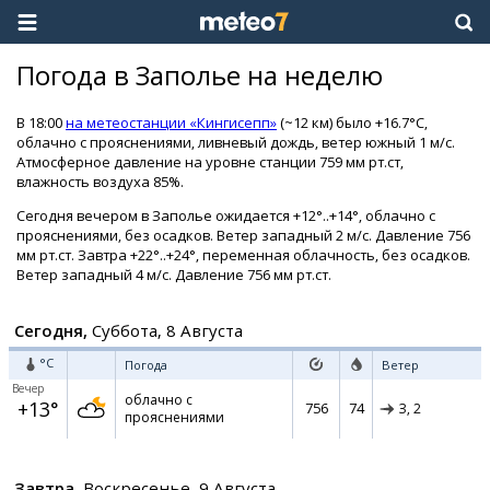
Погода в Заполье на неделю
В 18:00
на метеостанции «Кингисепп»
(~12 км) было +16.7°C,
облачно с прояснениями, ливневый дождь, ветер южный 1 м/с.
Атмосферное давление на уровне станции 759 мм рт.ст,
влажность воздуха 85%.
Сегодня вечером в Заполье ожидается +12°..+14°, облачно с
прояснениями, без осадков. Ветер западный 2 м/с. Давление 756
мм рт.ст. Завтра +22°..+24°, переменная облачность, без осадков.
Ветер западный 4 м/с. Давление 756 мм рт.ст.
Сегодня,
Суббота, 8 Августа
°C
Погода
Ветер
Вечер
облачно с
+13°
756
74
З,
2
прояснениями
Завтра,
Воскресенье, 9 Августа