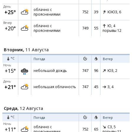
День
облачно с
+25°
752
39
ЮЮЗ,
6
прояснениями
Вечер
облачно с
Ю,
4
+20°
749
55
прояснениями
порывы 12
Вторник,
11 Августа
°C
Погода
Ветер
Ночь
+15°
747
96
небольшой дождь
ЮЗ,
2
День
+21°
747
45
небольшая облачность
З,
4
Среда,
12 Августа
°C
Погода
Ветер
Ночь
облачно с
СЗ,
5
+11°
752
65
прояснениями
порывы 11