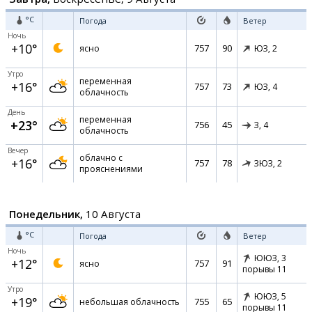
°C
Погода
Ветер
Ночь
+10°
757
90
ясно
ЮЗ,
2
Утро
переменная
+16°
757
73
ЮЗ,
4
облачность
День
переменная
+23°
756
45
З,
4
облачность
Вечер
облачно с
+16°
757
78
ЗЮЗ,
2
прояснениями
Понедельник,
10 Августа
°C
Погода
Ветер
Ночь
ЮЮЗ,
3
+12°
757
91
ясно
порывы 11
Утро
ЮЮЗ,
5
+19°
755
65
небольшая облачность
порывы 11