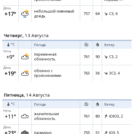
День
небольшой ливневый
+17°
757
64
СЗ,
6
дождь
Четверг,
13 Августа
°C
Погода
Ветер
Ночь
переменная
+9°
761
90
СЗ,
2
облачность
День
облачно с
+19°
763
36
ЗСЗ,
4
прояснениями
Пятница,
14 Августа
°C
Погода
Ветер
Ночь
значительная
+11°
761
80
ЮЮЗ,
2
облачность
День
+23°
755
51
пасмурно
ЮЗ,
5