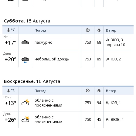
Суббота,
15 Августа
°C
Погода
Ветер
Ночь
ЗЮЗ,
3
+17°
753
68
пасмурно
порывы 10
День
+20°
753
89
небольшой дождь
ЮЗ,
2
Воскресенье,
16 Августа
°C
Погода
Ветер
Ночь
облачно с
+13°
753
94
ЮВ,
1
прояснениями
День
облачно с
+26°
750
45
ВЮВ,
4
прояснениями