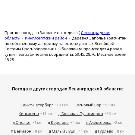
Прогноз погоды в Заполье на неделю (
Ленинградская
область
Кингисеппский район
деревня Заполье
) расчитан
по собственному алгоритму на основе данных Всеобщей
Системы Прогнозирования. Обновление происходит 4 раза в
сутки. Географические координаты: 59.45, 28.76. Местное время
18:25
Погода в других городах Ленинградской области:
Санкт-Петербург
Сосновый Бор
~103 км
~53 км
Кингисепп
д Большая Пустомержа
~11 км
~10 км
д Ополье
д Кёрстово
п Алексеевка
~4 км
~4 км
~2 км
п Веймарн
д Малый Луцк
д Гурлево
~8 км
~11 км
~8 км