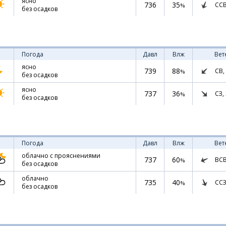
ясно
736
35
СС
%
без осадков
Погода
Давл
Влж
Вет
ясно
739
88
СВ,
%
без осадков
ясно
737
36
СЗ,
%
без осадков
Погода
Давл
Влж
Вет
облачно с прояснениями
737
60
ВС
%
без осадков
облачно
735
40
ССЗ
%
без осадков