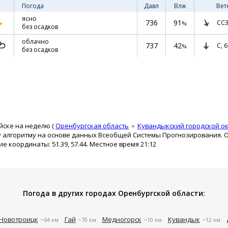
Погода
Давл
Влж
Вет
ясно
736
91
ССЗ
%
без осадков
облачно
737
42
С,
6
%
без осадков
йске на неделю (
Оренбургская область
Кувандыкский городской ок
му алгоритму на основе данных Всеобщей Системы Прогнозирования. 
ие координаты: 51.39, 57.44. Местное время 21:12
Погода в других городах Оренбургской области:
Новотроицк
Гай
Медногорск
Кувандык
~64 км
~70 км
~10 км
~12 км