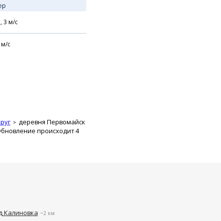
ер
,
3
м/с
м/с
руг
деревня Первомайск
Обновление происходит 4
д Калиновка
~2 км