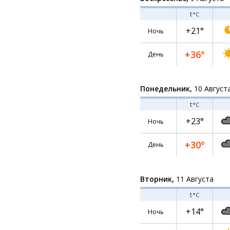
t
°C
+21°
Ночь
+36°
День
Понедельник,
10 Август
t
°C
+23°
Ночь
+30°
День
Вторник,
11 Августа
t
°C
+14°
Ночь