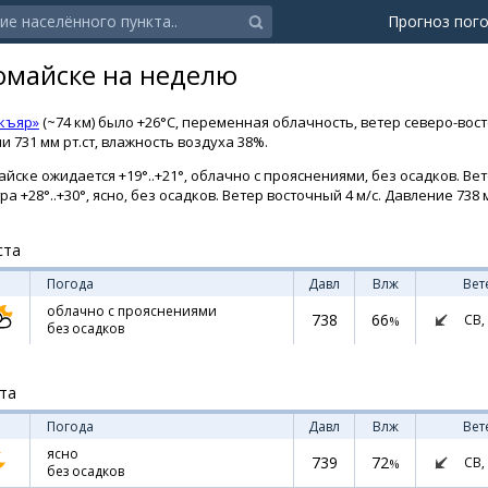
Прогноз пог
омайске на неделю
къяр»
(~74 км) было +26°C, переменная облачность, ветер северо-вос
 731 мм рт.ст, влажность воздуха 38%.
йске ожидается +19°..+21°, облачно с прояснениями, без осадков. Вет
ра +28°..+30°, ясно, без осадков. Ветер восточный 4 м/с. Давление 738 м
ста
Погода
Давл
Влж
Вет
облачно с прояснениями
738
66
СВ,
%
без осадков
ста
Погода
Давл
Влж
Вет
ясно
739
72
СВ,
%
без осадков