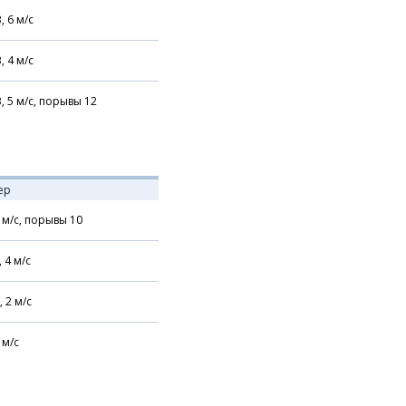
В,
6
м/с
В,
4
м/с
В,
5
м/с,
порывы 12
ер
м/с,
порывы 10
,
4
м/с
,
2
м/с
м/с