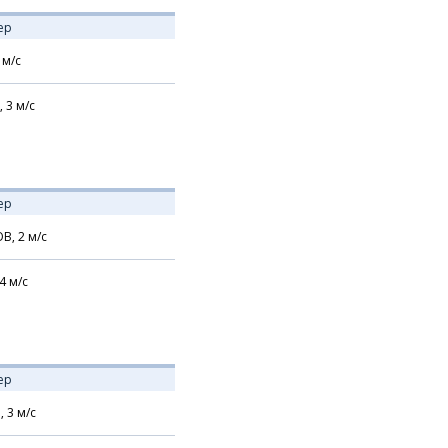
ер
м/с
,
3
м/с
ер
В,
2
м/с
4
м/с
ер
,
3
м/с