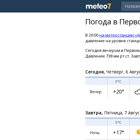
Погода в Перв
В 20:00
на метеостанции «А
давление на уровне станции
Сегодня вечером в Первома
Давление 738 мм рт.ст. Завт
Сегодня,
Четверг, 6 Авгу
t
°C
+20°
Вечер
Завтра,
Пятница, 7 Авгу
t
°C
+17°
Ночь