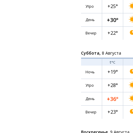
+25°
Утро
+30°
День
+22°
Вечер
Суббота,
8 Августа
t
°C
+19°
Ночь
+28°
Утро
+36°
День
+23°
Вечер
Воскресенье,
9 Августа