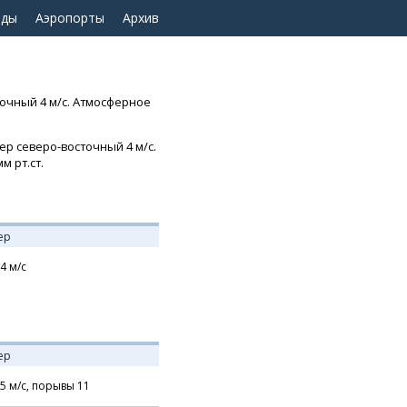
оды
Аэропорты
Архив
точный 4 м/с. Атмосферное
ер северо-восточный 4 м/с.
м рт.ст.
ер
4
м/с
ер
5
м/с,
порывы 11