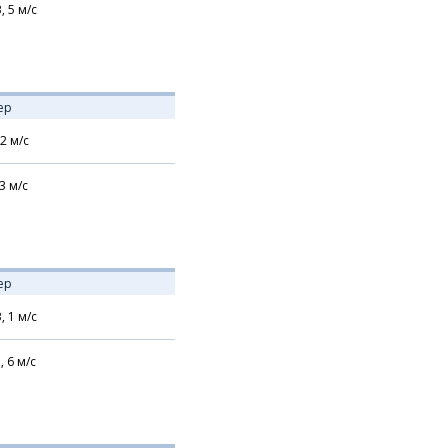
В,
5
м/с
ер
2
м/с
3
м/с
ер
В,
1
м/с
,
6
м/с