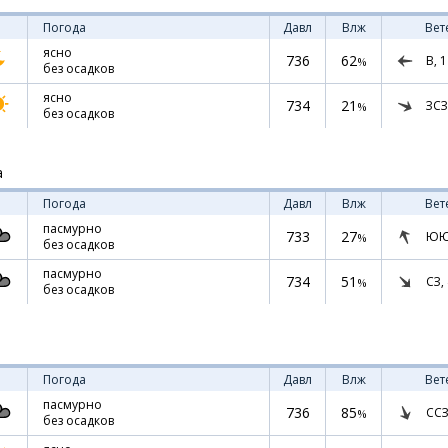
Погода
Давл
Влж
Вет
ясно
736
62
В,
1
%
без осадков
ясно
734
21
ЗСЗ
%
без осадков
а
Погода
Давл
Влж
Вет
пасмурно
733
27
ЮЮ
%
без осадков
пасмурно
734
51
СЗ,
%
без осадков
Погода
Давл
Влж
Вет
пасмурно
736
85
ССЗ
%
без осадков