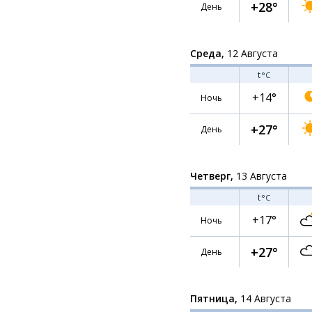
+28°
День
Среда,
12 Августа
t
°C
+14°
Ночь
+27°
День
Четверг,
13 Августа
t
°C
+17°
Ночь
+27°
День
Пятница,
14 Августа