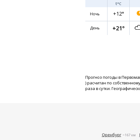
t
°C
+12°
Ночь
+21°
День
Прогноз погоды в Первома
) расчитан по собственно
раза в сутки. Географическ
Оренбург
~167 км