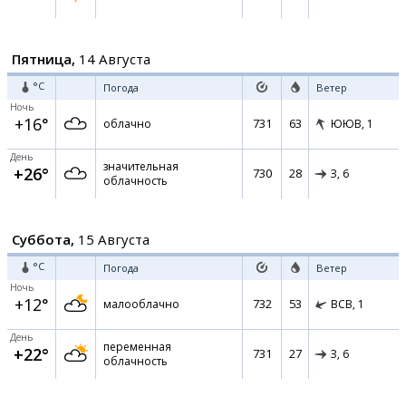
Пятница,
14 Августа
°C
Погода
Ветер
Ночь
+16°
731
63
облачно
ЮЮВ,
1
День
значительная
+26°
730
28
З,
6
облачность
Суббота,
15 Августа
°C
Погода
Ветер
Ночь
+12°
732
53
малооблачно
ВСВ,
1
День
переменная
+22°
731
27
З,
6
облачность