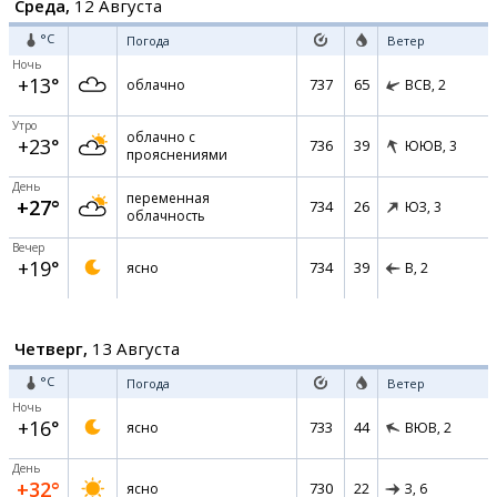
Среда,
12 Августа
°C
Погода
Ветер
Ночь
+13°
737
65
облачно
ВСВ,
2
Утро
облачно с
+23°
736
39
ЮЮВ,
3
прояснениями
День
переменная
+27°
734
26
ЮЗ,
3
облачность
Вечер
+19°
734
39
ясно
В,
2
Четверг,
13 Августа
°C
Погода
Ветер
Ночь
+16°
733
44
ясно
ВЮВ,
2
День
+32°
730
22
ясно
З,
6