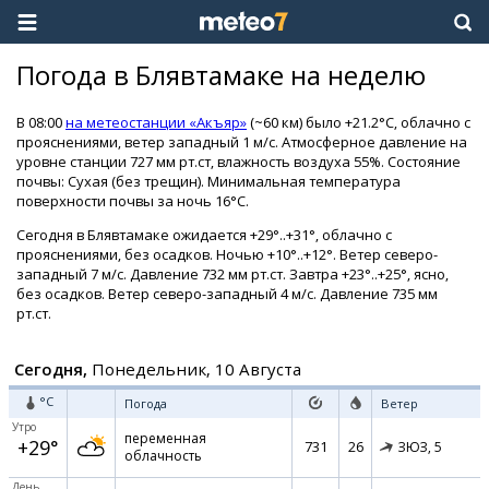
Погода в Блявтамаке на неделю
В 08:00
на метеостанции «Акъяр»
(~60 км) было +21.2°C, облачно с
прояснениями, ветер западный 1 м/с. Атмосферное давление на
уровне станции 727 мм рт.ст, влажность воздуха 55%. Состояние
почвы: Сухая (без трещин). Минимальная температура
поверхности почвы за ночь 16°C.
Сегодня в Блявтамаке ожидается +29°..+31°, облачно с
прояснениями, без осадков. Ночью +10°..+12°. Ветер северо-
западный 7 м/с. Давление 732 мм рт.ст. Завтра +23°..+25°, ясно,
без осадков. Ветер северо-западный 4 м/с. Давление 735 мм
рт.ст.
Сегодня,
Понедельник, 10 Августа
°C
Погода
Ветер
Утро
переменная
+29°
731
26
ЗЮЗ,
5
облачность
День