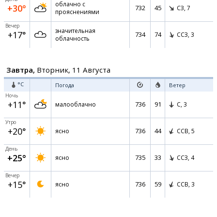
облачно с
+30°
732
45
СЗ,
7
прояснениями
Вечер
значительная
+17°
734
74
ССЗ,
3
облачность
Завтра,
Вторник, 11 Августа
°C
Погода
Ветер
Ночь
+11°
736
91
малооблачно
С,
3
Утро
+20°
736
44
ясно
ССВ,
5
День
+25°
735
33
ясно
ССЗ,
4
Вечер
+15°
736
59
ясно
ССВ,
3