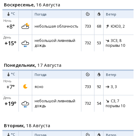
Воскресенье,
16 Августа
°C
Погода
Ветер
Ночь
+8°
733
68
небольшая облачность
ЮЮЗ,
2
День
небольшой ливневый
ЗСЗ,
8
+15°
732
53
дождь
порывы 10
Понедельник,
17 Августа
°C
Погода
Ветер
Ночь
+7°
733
92
ясно
З,
3
День
небольшой ливневый
СЗ,
7
+19°
732
54
дождь
порывы 10
Вторник,
18 Августа
°C
Погода
Ветер