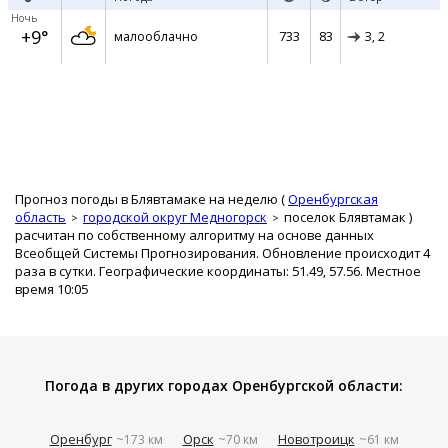
Ночь
+9°
733
83
малооблачно
З,
2
Прогноз погоды в Блявтамаке на неделю (
Оренбургская
область
городской округ Медногорск
поселок Блявтамак
)
расчитан по собственному алгоритму на основе данных
Всеобщей Системы Прогнозирования. Обновление происходит 4
раза в сутки. Географические координаты: 51.49, 57.56. Местное
время 10:05
Погода в других городах Оренбургской области:
Оренбург
Орск
Новотроицк
~173 км
~70 км
~61 км