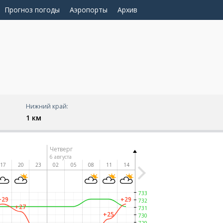
Прогноз погоды
Аэропорты
Архив
Нижний край:
1 км
Четверг
6 августа
17
20
23
02
05
08
11
14
733
+29
+29
732
+27
731
+25
730