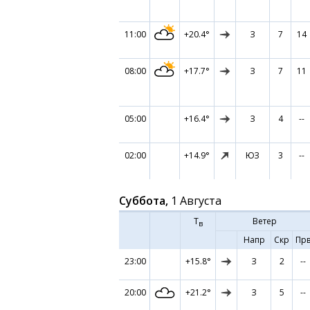
11:00
+20.4°
З
7
14
08:00
+17.7°
З
7
11
05:00
+16.4°
З
4
--
02:00
+14.9°
ЮЗ
3
--
Суббота,
1 Августа
Т
Ветер
в
Напр
Скр
Пр
23:00
+15.8°
З
2
--
20:00
+21.2°
З
5
--