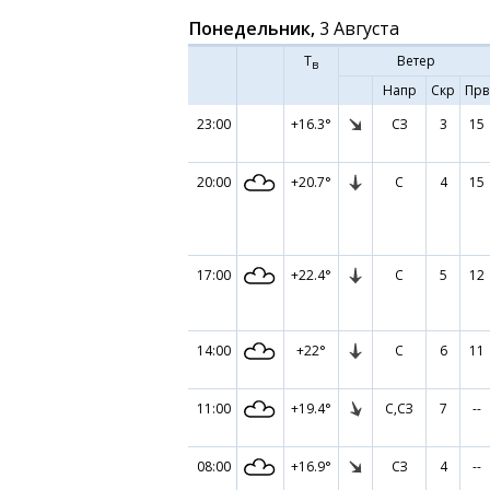
Понедельник,
3 Августа
Т
Ветер
в
Напр
Скр
Прв
23:00
+16.3°
СЗ
3
15
20:00
+20.7°
С
4
15
17:00
+22.4°
С
5
12
14:00
+22°
С
6
11
11:00
+19.4°
С,СЗ
7
--
08:00
+16.9°
СЗ
4
--