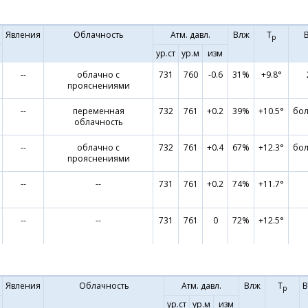
Явления
Облачность
Атм. давл.
Влж
Т
р
ур.ст
ур.м
изм
--
облачно с
731
760
-0.6
31%
+9.8°
прояснениями
--
переменная
732
761
+0.2
39%
+10.5°
бол
облачность
--
облачно с
732
761
+0.4
67%
+12.3°
бол
прояснениями
--
--
731
761
+0.2
74%
+11.7°
--
--
731
761
0
72%
+12.5°
Явления
Облачность
Атм. давл.
Влж
Т
В
р
ур.ст
ур.м
изм