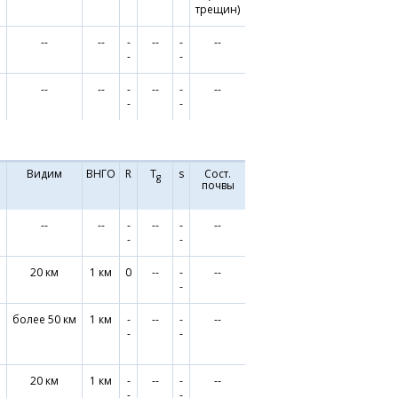
трещин)
°
--
--
-
--
-
--
-
-
°
--
--
-
--
-
--
-
-
Видим
ВНГО
R
T
s
Сост.
g
почвы
°
--
--
-
--
-
--
-
-
°
20 км
1 км
0
--
-
--
-
более 50 км
1 км
-
--
-
--
-
-
°
20 км
1 км
-
--
-
--
-
-