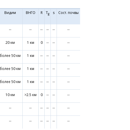
Видим
ВНГО
R
T
s
Сост. почвы
g
--
--
--
--
--
--
20 км
1 км
0
--
--
--
более 50 км
1 км
--
--
--
--
более 50 км
1 км
--
--
--
--
более 50 км
1 км
--
--
--
--
10 км
>2.5 км
0
--
--
--
--
--
--
--
--
--
--
--
--
--
--
--