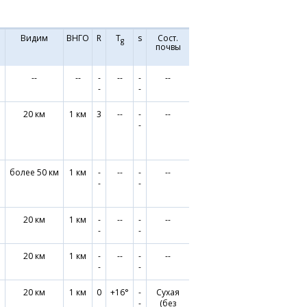
Видим
ВНГО
R
T
s
Сост.
g
почвы
°
--
--
-
--
-
--
-
-
°
20 км
1 км
3
--
-
--
-
°
более 50 км
1 км
-
--
-
--
-
-
20 км
1 км
-
--
-
--
-
-
°
20 км
1 км
-
--
-
--
-
-
°
20 км
1 км
0
+16°
-
Сухая
-
(без