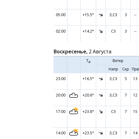
05:00
+15.5°
З,СЗ
3
--
02:00
+14.2°
СЗ
3
--
Воскресенье,
2 Августа
Т
Ветер
в
Напр
Скр
Прв
23:00
+16.5°
З,СЗ
5
13
20:00
+20.6°
З,СЗ
7
12
17:00
+23.8°
СЗ
7
15
14:00
+23.5°
З,СЗ
7
14