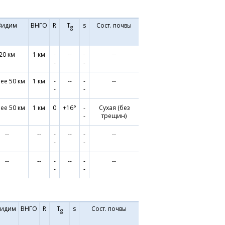
Видим
ВНГО
R
T
s
Сост. почвы
g
20 км
1 км
-
--
-
--
-
-
ее 50 км
1 км
-
--
-
--
-
-
ее 50 км
1 км
0
+16°
-
Сухая (без
-
трещин)
--
--
-
--
-
--
-
-
--
--
-
--
-
--
-
-
идим
ВНГО
R
T
s
Сост. почвы
g