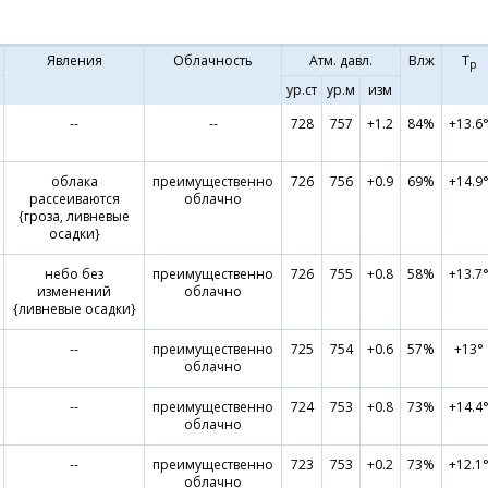
Явления
Облачность
Атм. давл.
Влж
Т
р
ур.ст
ур.м
изм
--
--
728
757
+1.2
84%
+13.6
облака
преимущественно
726
756
+0.9
69%
+14.9
рассеиваются
облачно
{гроза, ливневые
осадки}
небо без
преимущественно
726
755
+0.8
58%
+13.7
изменений
облачно
{ливневые осадки}
--
преимущественно
725
754
+0.6
57%
+13°
облачно
--
преимущественно
724
753
+0.8
73%
+14.4
облачно
--
преимущественно
723
753
+0.2
73%
+12.1
облачно