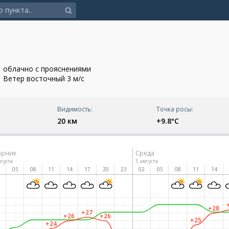
облачно с прояснениями
Ветер восточный 3 м/с
Видимость:
Точка росы:
20 км
+9.8°C
орник
Среда
вгуста
5 августа
2
05
08
11
14
17
20
23
02
05
08
11
14
+28
+27
+26
+26
+25
+24