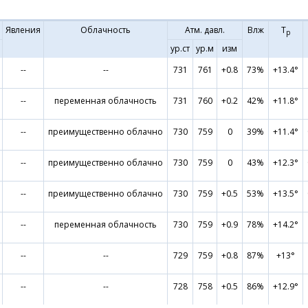
Явления
Облачность
Атм. давл.
Влж
Т
р
ур.ст
ур.м
изм
--
--
731
761
+0.8
73%
+13.4°
--
переменная облачность
731
760
+0.2
42%
+11.8°
--
преимущественно облачно
730
759
0
39%
+11.4°
--
преимущественно облачно
730
759
0
43%
+12.3°
--
преимущественно облачно
730
759
+0.5
53%
+13.5°
--
переменная облачность
730
759
+0.9
78%
+14.2°
--
--
729
759
+0.8
87%
+13°
--
--
728
758
+0.5
86%
+12.9°