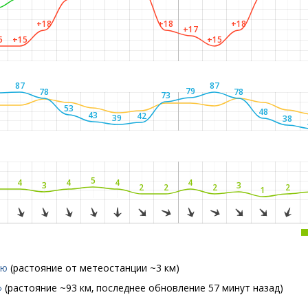
+18
+18
+18
+17
5
+15
+15
87
87
6
79
78
78
73
53
48
43
42
39
38
5
4
4
4
4
3
3
2
2
2
2
1
лю
(растояние от метеостанции ~3 км)
»
(растояние ~93 км, последнее обновление 57 минут назад)