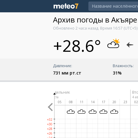
Архив погоды в Акъяре
Обновлено
2 часа назад
. Время
16:57
(UTC+5)
+28.6°
Давление:
Влажность:
731 мм рт.ст
31%
Понедельник
Вт
3 августа
4 а
14
17
20
23
02
05
08
11
14
17
20
23
0
+32
+30
+28
+26
+24
+24