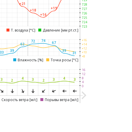
729
+21
728
+19
727
+18
726
+16
725
724
723
Т. воздуха [°C]
Давление [мм рт.ст.]
74
+16
72
67
62
+14
+12
39
39
33
+10
31
+8
Влажность [%]
Точка росы [°C]
16
12
4
4
8
3
3
3
3
2
2
4
0
Скорость ветра [м/с]
Порывы ветра [м/с]