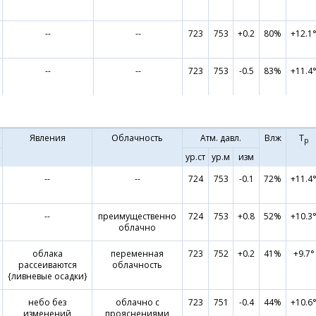
--
--
723
753
+0.2
80%
+12.1
--
--
723
753
-0.5
83%
+11.4
Явления
Облачность
Атм. давл.
Влж
Т
р
ур.ст
ур.м
изм
--
--
724
753
-0.1
72%
+11.4
--
преимущественно
724
753
+0.8
52%
+10.3
облачно
облака
переменная
723
752
+0.2
41%
+9.7°
рассеиваются
облачность
{ливневые осадки}
небо без
облачно с
723
751
-0.4
44%
+10.6
изменений
прояснениями