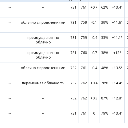
--
--
731
761
+0.7
62%
+13.4°
--
облачно с прояснениями
731
759
-0.1
39%
+11.6°
--
преимущественно
731
759
-0.4
33%
+11.1°
облачно
--
преимущественно
731
760
-0.7
38%
+12°
облачно
--
облачно с прояснениями
732
761
-0.4
48%
+13.5°
--
переменная облачность
732
762
+0.4
78%
+14.4°
--
--
732
762
+0.3
87%
+12.8°
--
--
731
761
0
79%
+13.4°