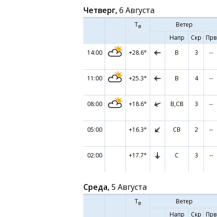
Четверг,
6 Августа
Т
Ветер
в
Напр
Скр
Прв
14:00
+28.6°
В
3
--
11:00
+25.3°
В
4
--
08:00
+18.6°
В,СВ
3
--
05:00
+16.3°
СВ
2
--
02:00
+17.7°
С
3
--
Среда,
5 Августа
Т
Ветер
в
Напр
Скр
Прв