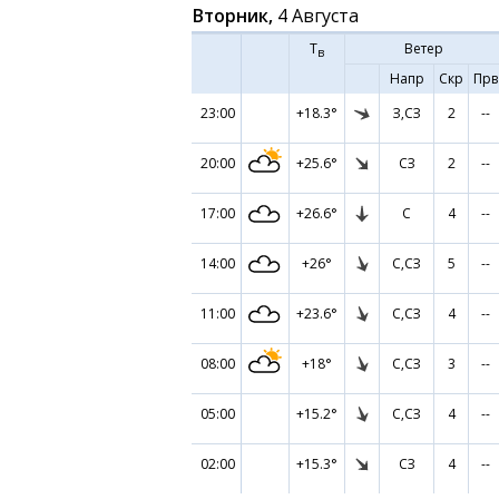
Вторник,
4 Августа
Т
Ветер
в
Напр
Скр
Прв
23:00
+18.3°
З,СЗ
2
--
20:00
+25.6°
СЗ
2
--
17:00
+26.6°
С
4
--
14:00
+26°
С,СЗ
5
--
11:00
+23.6°
С,СЗ
4
--
08:00
+18°
С,СЗ
3
--
05:00
+15.2°
С,СЗ
4
--
02:00
+15.3°
СЗ
4
--