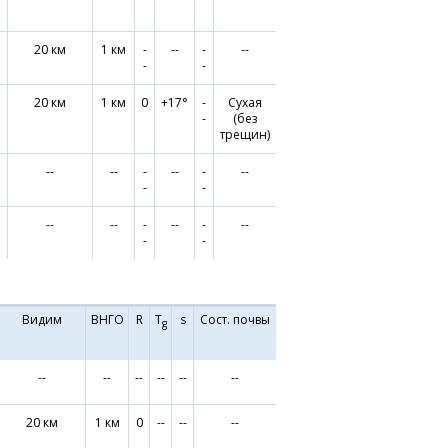
°
20 км
1 км
-
--
-
--
-
-
°
20 км
1 км
0
+17°
-
Сухая
-
(без
трещин)
--
--
-
--
-
--
-
-
°
--
--
-
--
-
--
-
-
Видим
ВНГО
R
T
s
Сост. почвы
g
--
--
--
--
--
--
20 км
1 км
0
--
--
--