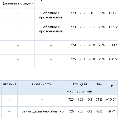
{ливневые осадки}
--
облачно с
723
752
0
65%
+13.7
прояснениями
--
облачно с
723
752
-0.7
73%
+12.8
прояснениями
--
--
724
753
-0.9
70%
+11°
--
--
725
754
-0.8
75%
+10.6
Явления
Облачность
Атм. давл.
Влж
Т
р
в
ур.ст
ур.м
изм
--
--
725
755
-0.3
71%
+10.6°
--
преимущественно облачно
726
755
-0.2
48%
+9.7°