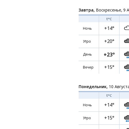
Завтра,
Воскресенье, 9 
t
°C
+14°
Ночь
+20°
Утро
+23°
День
+15°
Вечер
Понедельник,
10 Август
t
°C
+14°
Ночь
+15°
Утро