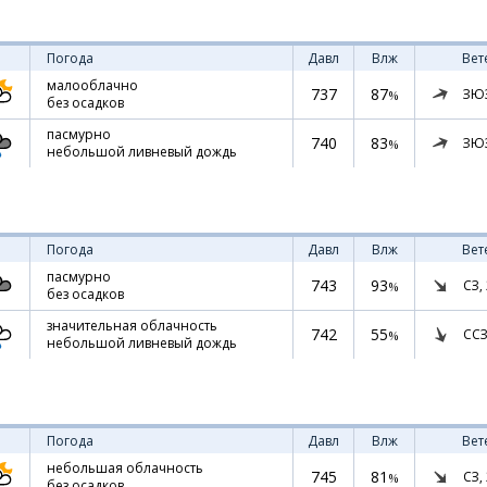
Погода
Давл
Влж
Вет
малооблачно
737
87
ЗЮ
%
без осадков
пасмурно
740
83
ЗЮ
%
небольшой ливневый дождь
Погода
Давл
Влж
Вет
пасмурно
743
93
СЗ,
%
без осадков
значительная облачность
742
55
ССЗ
%
небольшой ливневый дождь
Погода
Давл
Влж
Вет
небольшая облачность
745
81
СЗ,
%
без осадков