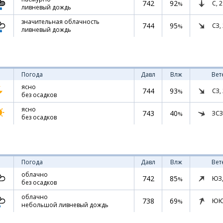
742
92
С,
2
%
ливневый дождь
значительная облачность
744
95
СЗ,
%
ливневый дождь
Погода
Давл
Влж
Вет
ясно
744
93
СЗ,
%
без осадков
ясно
743
40
ЗСЗ
%
без осадков
Погода
Давл
Влж
Вет
облачно
742
85
ЮЗ
%
без осадков
облачно
738
69
ЮЮ
%
небольшой ливневый дождь