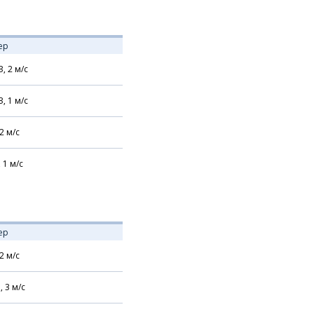
ер
З,
2
м/с
З,
1
м/с
2
м/с
,
1
м/с
ер
2
м/с
,
3
м/с