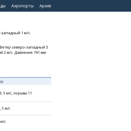
оды
Аэропорты
Архив
-западный 1 м/с.
. Ветер северо-западный 5
й 2 м/с. Давление 741 мм
ер
З,
5
м/с,
порывы 11
,
5
м/с
м/с