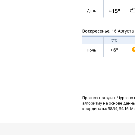
+15°
День
Воскресенье,
16 Августа
t
°C
+6°
Ночь
Прогноз погоды в Чурсово 
алгоритму на основе данн
координаты: 58.34, 54.16. М