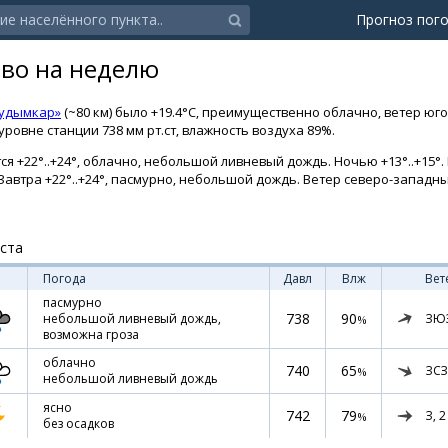
Прогноз пог
ово на неделю
Кудымкар»
(~80 км) было +19.4°C, преимущественно облачно, ветер юго
ровне станции 738 мм рт.ст, влажность воздуха 89%.
ся +22°..+24°, облачно, небольшой ливневый дождь. Ночью +13°..+15°
. Завтра +22°..+24°, пасмурно, небольшой дождь. Ветер северо-западны
уста
Погода
Давл
Влж
Вет
пасмурно
738
90
ЗЮ
небольшой ливневый дождь,
%
возможна гроза
облачно
740
65
ЗСЗ
%
небольшой ливневый дождь
ясно
742
79
З,
2
%
без осадков