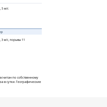
,
5
м/с
ер
,
3
м/с,
порывы 11
расчитан по собственному
а в сутки. Географические