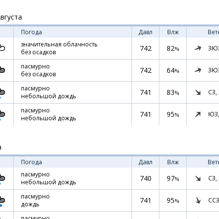
Августа
Погода
Давл
Влж
Вет
значительная облачность
742
82
ЗЮ
%
без осадков
пасмурно
742
64
ЗЮ
%
без осадков
пасмурно
741
83
СЗ,
%
небольшой дождь
пасмурно
741
95
ЮЗ
%
небольшой дождь
а
Погода
Давл
Влж
Вет
пасмурно
740
97
СЗ,
%
небольшой дождь
пасмурно
741
95
ССЗ
%
дождь
пасмурно