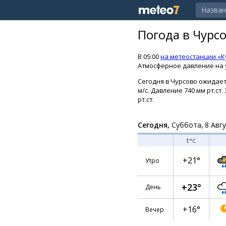
Погода в Чурс
В 05:00
на метеостанции «
Атмосферное давление на у
Сегодня в Чурсово ожидает
м/с. Давление 740 мм рт.ст
рт.ст.
Сегодня,
Суббота, 8 Авг
t
°C
+21°
Утро
+23°
День
+16°
Вечер