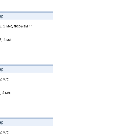
ер
З,
5
м/с,
порывы 11
З,
4
м/с
ер
2
м/с
,
4
м/с
ер
2
м/с