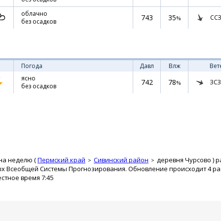
облачно
743
35
ССЗ
%
без осадков
Погода
Давл
Влж
Вет
ясно
742
78
ЗСЗ
%
без осадков
на неделю (
Пермский край
Сивинский район
деревня Чурсово
) 
ых Всеобщей Системы Прогнозирования. Обновление происходит 4 раз
естное время 7:45