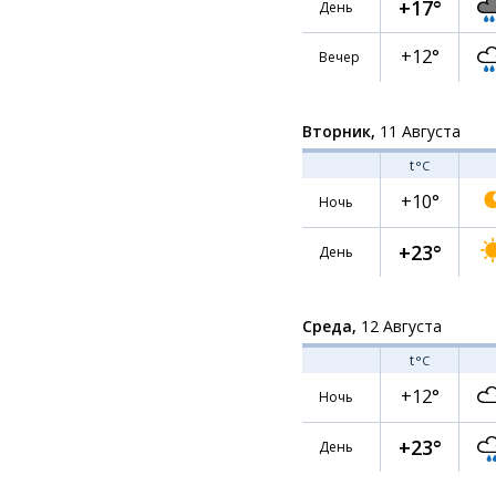
+17°
День
+12°
Вечер
Вторник,
11 Августа
t
°C
+10°
Ночь
+23°
День
Среда,
12 Августа
t
°C
+12°
Ночь
+23°
День