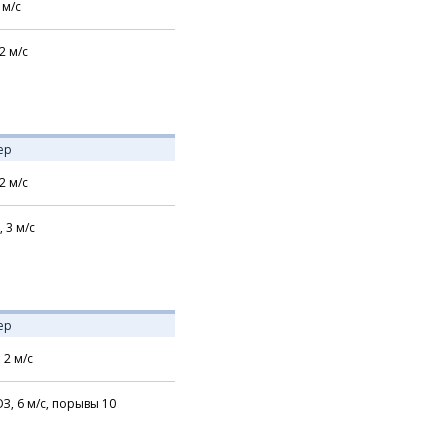
м/с
2
м/с
ер
2
м/с
,
3
м/с
ер
,
2
м/с
З,
6
м/с,
порывы 10