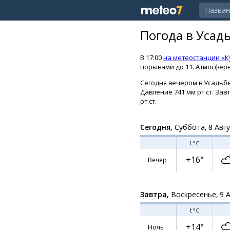
Погода в Усад
В 17:00
на метеостанции «
порывами до 11. Атмосферн
Сегодня вечером в Усадьбе
Давление 741 мм рт.ст. Зав
рт.ст.
Сегодня,
Суббота, 8 Авг
t
°C
+16°
Вечер
Завтра,
Воскресенье, 9 
t
°C
+14°
Ночь