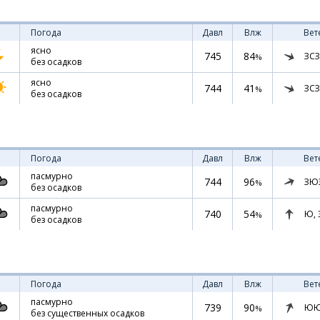
Погода
Давл
Влж
Вет
ясно
745
84
ЗСЗ
%
без осадков
ясно
744
41
ЗСЗ
%
без осадков
Погода
Давл
Влж
Вет
пасмурно
744
96
ЗЮ
%
без осадков
пасмурно
740
54
Ю,
%
без осадков
Погода
Давл
Влж
Вет
пасмурно
739
90
ЮЮ
%
без существенных осадков