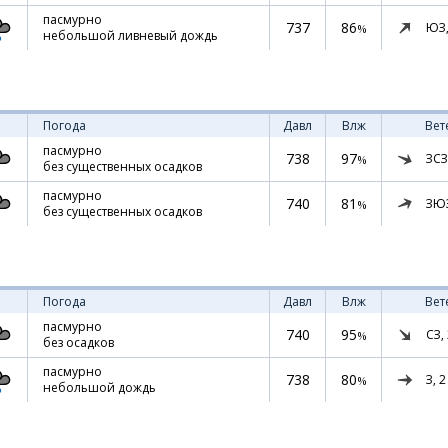
пасмурно
737
86
ЮЗ
%
небольшой ливневый дождь
Погода
Давл
Влж
Вет
пасмурно
738
97
ЗСЗ
%
без существенных осадков
пасмурно
740
81
ЗЮ
%
без существенных осадков
Погода
Давл
Влж
Вет
пасмурно
740
95
СЗ,
%
без осадков
пасмурно
738
80
З,
2
%
небольшой дождь