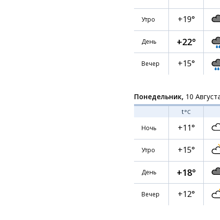
+19°
Утро
+22°
День
+15°
Вечер
Понедельник,
10 Август
t
°C
+11°
Ночь
+15°
Утро
+18°
День
+12°
Вечер