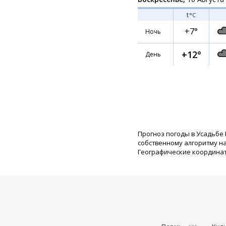
t
°C
+7°
Ночь
+12°
День
Прогноз погоды в Усадьбе 
собственному алгоритму н
Географические координаты: