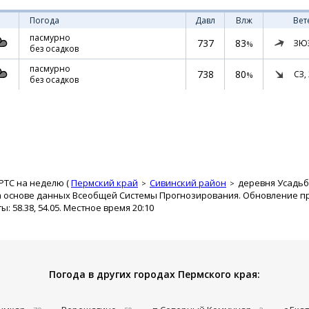
Погода
Давл
Влж
Вет
пасмурно
737
83
ЗЮ
%
без осадков
пасмурно
738
80
СЗ,
%
без осадков
РТС на неделю (
Пермский край
Сивинский район
деревня Усадьб
а основе данных Всеобщей Системы Прогнозирования. Обновление про
 58.38, 54.05. Местное время 20:10
Погода в других городах Пермского края: