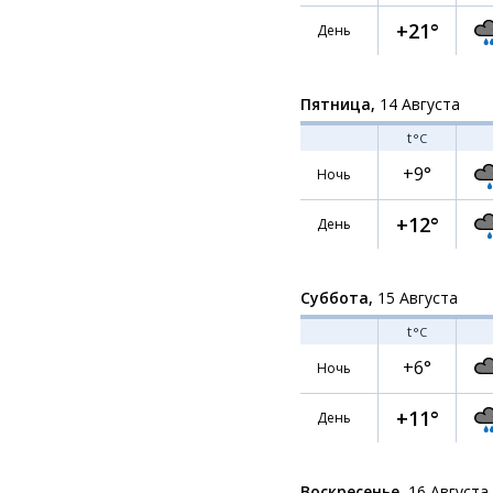
+21°
День
Пятница,
14 Августа
t
°C
+9°
Ночь
+12°
День
Суббота,
15 Августа
t
°C
+6°
Ночь
+11°
День
Воскресенье,
16 Августа