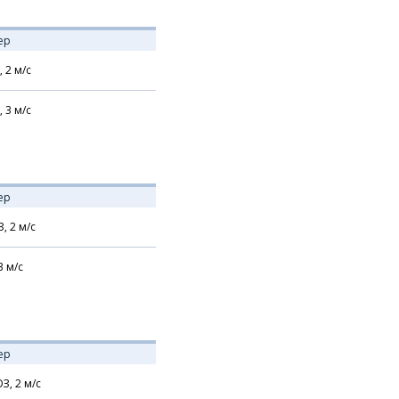
ер
,
2
м/с
,
3
м/с
ер
З,
2
м/с
3
м/с
ер
З,
2
м/с