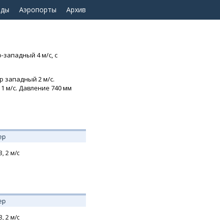
оды
Аэропорты
Архив
-западный 4 м/с, с
р западный 2 м/с.
1 м/с. Давление 740 мм
ер
З,
2
м/с
ер
З,
2
м/с