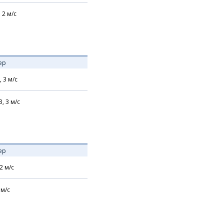
,
2
м/с
ер
,
3
м/с
З,
3
м/с
ер
2
м/с
м/с