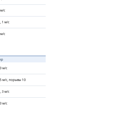
м/с
,
1
м/с
м/с
ер
3
м/с
5
м/с,
порывы 10
,
3
м/с
3
м/с