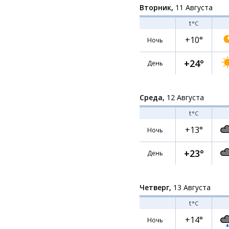
Вторник,
11 Августа
t
°C
+10°
Ночь
+24°
День
Среда,
12 Августа
t
°C
+13°
Ночь
+23°
День
Четверг,
13 Августа
t
°C
+14°
Ночь