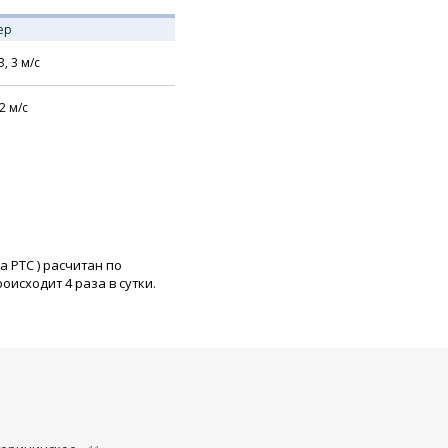
ер
З,
3
м/с
2
м/с
а РТС
) расчитан по
исходит 4 раза в сутки.