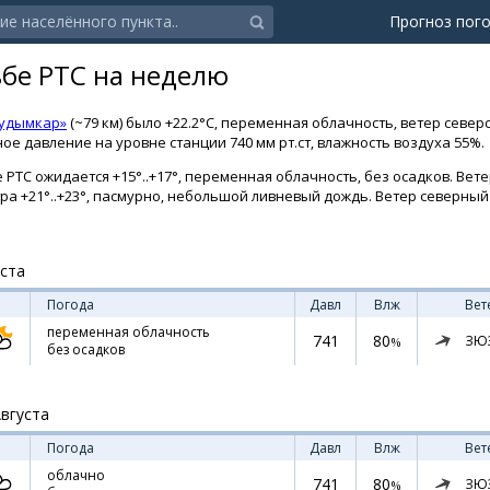
Прогноз пог
ьбе РТС на неделю
Кудымкар»
(~79 км) было +22.2°C, переменная облачность, ветер северо
ое давление на уровне станции 740 мм рт.ст, влажность воздуха 55%.
 РТС ожидается +15°..+17°, переменная облачность, без осадков. Вете
тра +21°..+23°, пасмурно, небольшой ливневый дождь. Ветер северный 
уста
Погода
Давл
Влж
Вет
переменная облачность
741
80
ЗЮ
%
без осадков
Августа
Погода
Давл
Влж
Вет
облачно
741
80
ЗЮ
%