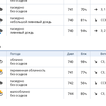
без осадков
пасмурно
741
70
З,
1
%
без осадков
пасмурно
740
81
ССЗ
%
небольшой ливневый дождь
пасмурно
740
94
З,
2
%
ливневый дождь
а
Погода
Давл
Влж
Вет
облачно
740
98
СЗ,
%
без осадков
переменная облачность
741
77
СЗ,
%
без осадков
пасмурно
742
56
ССЗ
%
без осадков
малооблачно
744
80
СЗ,
%
без осадков