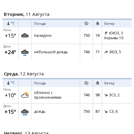
Вторник,
11 Августа
°C
Погода
Ветер
Ночь
ЮЮЗ,
3
+15°
750
74
пасмурно
порывы 10
День
+24°
746
71
небольшой дождь
ЗЮЗ,
5
Среда,
12 Августа
°C
Погода
Ветер
Ночь
облачно с
+10°
746
98
ЗСЗ,
2
прояснениями
День
+15°
750
87
дождь
СЗ,
6
Четверг,
13 Августа