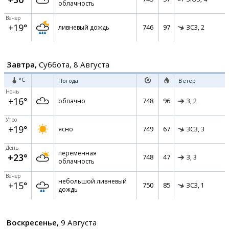
облачность
Вечер
+19°
746
97
ливневый дождь
ЗСЗ,
2
Завтра,
Суббота, 8 Августа
°C
Погода
Ветер
Ночь
+16°
748
96
облачно
З,
2
Утро
+19°
749
67
ясно
ЗСЗ,
3
День
переменная
+23°
748
47
З,
3
облачность
Вечер
небольшой ливневый
+15°
750
85
ЗСЗ,
1
дождь
Воскресенье,
9 Августа