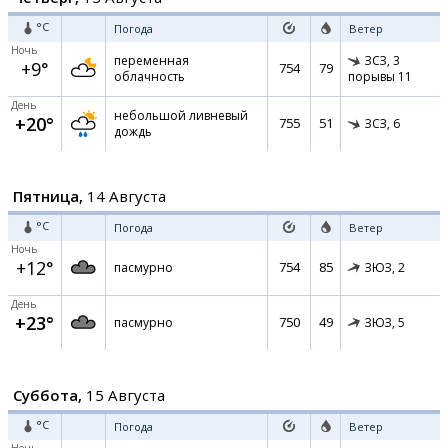
°C
Погода
Ветер
Ночь
переменная
ЗСЗ,
3
+9°
754
79
облачность
порывы 11
День
небольшой ливневый
+20°
755
51
ЗСЗ,
6
дождь
Пятница,
14 Августа
°C
Погода
Ветер
Ночь
+12°
754
85
пасмурно
ЗЮЗ,
2
День
+23°
750
49
пасмурно
ЗЮЗ,
5
Суббота,
15 Августа
°C
Погода
Ветер