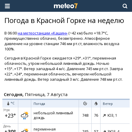
Погода в Красной Горке на неделю
В 06:00
на метеостанции «Кашин»
(~42 км) было +18.7°C,
преимущественно облачно, безветренно. Атмосферное
давление на уровне станции 746 мм рт.ст, влажность воздуха
100%.
Сегодня в Красной Горке ожидается +29°..+31°, переменная
облачность, утром небольшой ливневый дождь. Ночью
+15°..+17°. Ветер западный 4 м/с. Давление 745 мм рт.ст. Завтра
+22°..+24°, переменная облачность, вечером небольшой
ливневый дождь. Ветер западный 3 м/с. Давление 748 мм рт.ст.
Сегодня,
Пятница, 7 Августа
°C
Погода
Ветер
Утро
небольшой ливневый
+23°
748
76
ЮЗ,
1
дождь
День
переменная
+30°
745
57
ЗЮЗ,
4