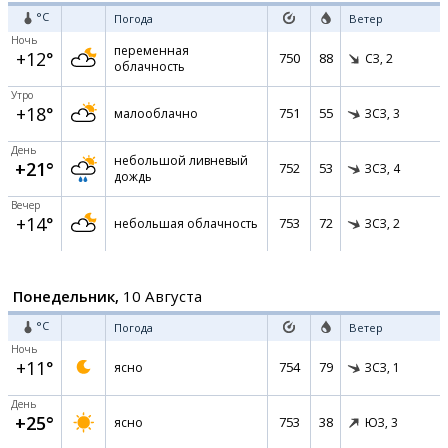
°C
Погода
Ветер
Ночь
переменная
+12°
750
88
СЗ,
2
облачность
Утро
+18°
751
55
малооблачно
ЗСЗ,
3
День
небольшой ливневый
+21°
752
53
ЗСЗ,
4
дождь
Вечер
+14°
753
72
небольшая облачность
ЗСЗ,
2
Понедельник,
10 Августа
°C
Погода
Ветер
Ночь
+11°
754
79
ясно
ЗСЗ,
1
День
+25°
753
38
ясно
ЮЗ,
3