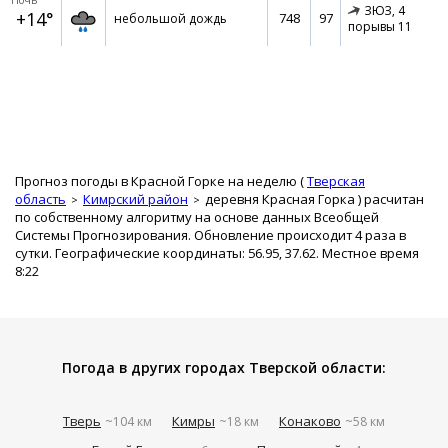
Ночь
ЗЮЗ,
4
+14°
748
97
небольшой дождь
порывы 11
Прогноз погоды в Красной Горке на неделю (
Тверская
область
Кимрский район
деревня Красная Горка
) расчитан
по собственному алгоритму на основе данных Всеобщей
Системы Прогнозирования. Обновление происходит 4 раза в
сутки. Географические координаты: 56.95, 37.62. Местное время
8:22
Погода в других городах Тверской области:
Тверь
Кимры
Конаково
~104 км
~18 км
~58 км