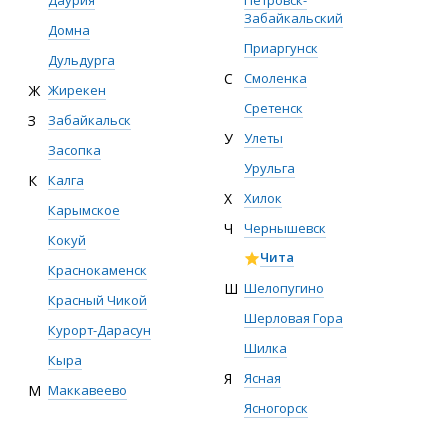
Даурия
Петровск-
Забайкальский
Домна
Приаргунск
Дульдурга
С
Смоленка
Ж
Жирекен
Сретенск
З
Забайкальск
У
Улеты
Засопка
Урульга
К
Калга
Х
Хилок
Карымское
Ч
Чернышевск
Кокуй
Чита
Краснокаменск
Ш
Шелопугино
Красный Чикой
Шерловая Гора
Курорт-Дарасун
Шилка
Кыра
Я
Ясная
М
Маккавеево
Ясногорск