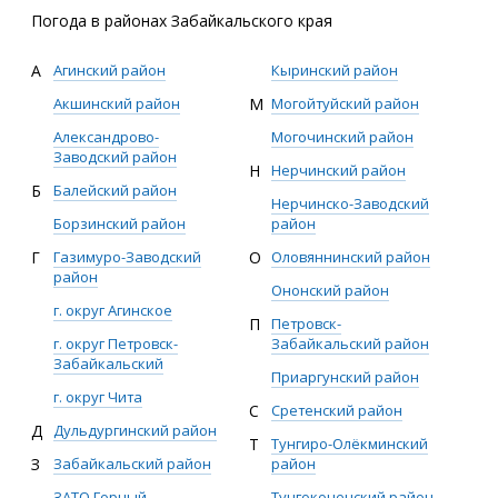
Погода в районах Забайкальского края
А
Агинский район
Кыринский район
Акшинский район
М
Могойтуйский район
Александрово-
Могочинский район
Заводский район
Н
Нерчинский район
Б
Балейский район
Нерчинско-Заводский
Борзинский район
район
Г
Газимуро-Заводский
О
Оловяннинский район
район
Ононский район
г. округ Агинское
П
Петровск-
г. округ Петровск-
Забайкальский район
Забайкальский
Приаргунский район
г. округ Чита
С
Сретенский район
Д
Дульдургинский район
Т
Тунгиро-Олёкминский
З
Забайкальский район
район
ЗАТО Горный
Тунгокоченский район