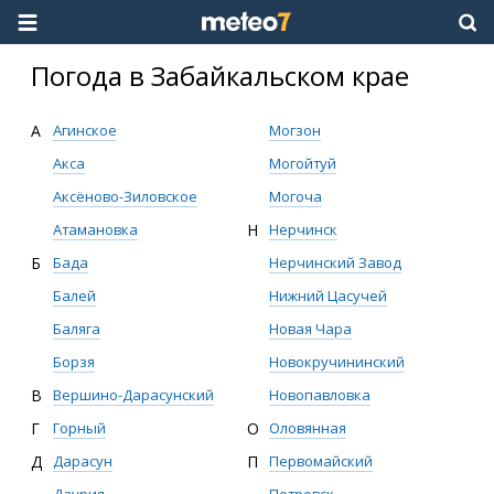
Погода в Забайкальском крае
А
Агинское
Могзон
Акса
Могойтуй
Аксёново-Зиловское
Могоча
Атамановка
Н
Нерчинск
Б
Бада
Нерчинский Завод
Балей
Нижний Цасучей
Баляга
Новая Чара
Борзя
Новокручининский
В
Вершино-Дарасунский
Новопавловка
Г
Горный
О
Оловянная
Д
Дарасун
П
Первомайский