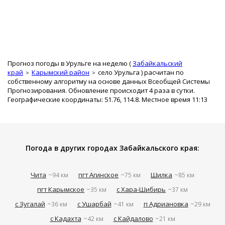
Прогноз погоды в Урульге на неделю (
Забайкальский
край
Карымский район
село Урульга
) расчитан по
собственному алгоритму на основе данных Всеобщей Системы
Прогнозирования. Обновление происходит 4 раза в сутки.
Географические координаты: 51.76, 114.8. Местное время 11:13
Погода в других городах Забайкальского края:
Чита
пгт Агинское
Шилка
~94 км
~75 км
~85 км
пгт Карымское
с Хара-Шибирь
~35 км
~37 км
с Зугалай
с Ушарбай
п Адриановка
~36 км
~41 км
~29 км
с Кадахта
с Кайдалово
~42 км
~21 км