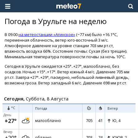
Погода в Урульге на неделю
В 09:00
на метеостанции «Агинское»
(~77 км) было +16.1°C,
переменная облачность, ветер юго-восточный 3 м/с.
Атмосферное давление на уровне станции 703 мм рт.ст,
влажность воздуха 66%. Состояние почвы: Сухая (без трещин).
Минимальная температура поверхности почвы за ночь 10°C.
Сегодня в Урульге ожидается +25°..+27°, малооблачно, без
осадков. Ночью +15°..+17°. Ветер южный 4 м/с. Давление 705 мм
рт.ст. Завтра +27°..+29°, пасмурно, небольшой ливневый дождь,
возможна гроза. Ветер западный 6 м/с. Давление 698 мм рт.ст.
Сегодня,
Суббота, 8 Августа
°C
Погода
Ветер
День
+27°
705
41
малооблачно
Ю,
4
Вечер
+20°
703
74
облачно
ЮЮВ,
2