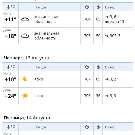
°C
Погода
Ветер
Ночь
значительная
З,
6
+11°
704
69
облачность
порывы 13
День
значительная
+18°
705
50
ЗСЗ,
5
облачность
Четверг,
13 Августа
°C
Погода
Ветер
Ночь
+10°
707
89
ясно
З,
2
День
+24°
706
36
ясно
З,
3
Пятница,
14 Августа
°C
Погода
Ветер
Ночь