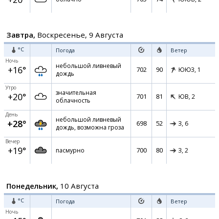
Завтра,
Воскресенье, 9 Августа
°C
Погода
Ветер
Ночь
небольшой ливневый
+16°
702
90
ЮЮЗ,
1
дождь
Утро
значительная
+20°
701
81
ЮВ,
2
облачность
День
небольшой ливневый
+28°
698
52
З,
6
дождь, возможна гроза
Вечер
+19°
700
80
пасмурно
З,
2
Понедельник,
10 Августа
°C
Погода
Ветер
Ночь