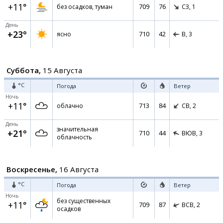
+11°
709
76
без осадков, туман
СЗ,
1
День
+23°
710
42
ясно
В,
3
Суббота,
15 Августа
°C
Погода
Ветер
Ночь
+11°
713
84
облачно
СВ,
2
День
значительная
+21°
710
44
ВЮВ,
3
облачность
Воскресенье,
16 Августа
°C
Погода
Ветер
Ночь
без существенных
+11°
709
87
ВСВ,
2
осадков