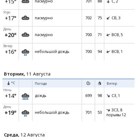
+15°
701
88
пасмурно
С,
2
Утро
+17°
702
75
пасмурно
СВ,
3
День
+20°
700
71
пасмурно
ВСВ,
5
Вечер
+16°
700
94
небольшой дождь
ВСВ,
1
Вторник,
11 Августа
°C
Погода
Ветер
Ночь
+14°
699
98
дождь
СЗ,
1
День
ЗСЗ,
8
+19°
701
53
небольшой дождь
порывы 12
Среда,
12 Августа