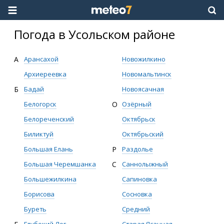
Погода в Усольском районе
А
Арансахой
Новожилкино
Архиереевка
Новомальтинск
Б
Бадай
Новоясачная
Белогорск
О
Озёрный
Белореченский
Октябрьск
Биликтуй
Октябрьский
Большая Елань
Р
Раздолье
Большая Черемшанка
С
Саннолыжный
Большежилкина
Сапиновка
Борисова
Сосновка
Буреть
Средний