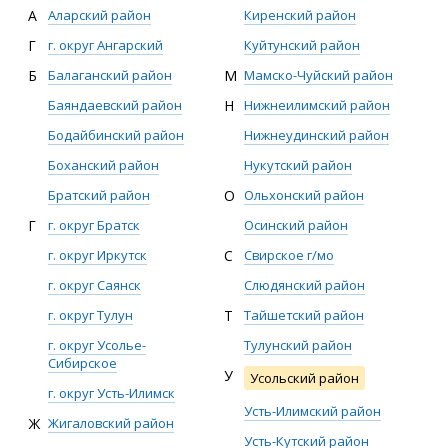
А
Аларский район
Киренский район
Г
г. округ Ангарский
Куйтунский район
Б
Балаганский район
М
Мамско-Чуйский район
Баяндаевский район
Н
Нижнеилимский район
Бодайбинский район
Нижнеудинский район
Боханский район
Нукутский район
Братский район
О
Ольхонский район
Г
г. округ Братск
Осинский район
г. округ Иркутск
С
Свирское г/мо
г. округ Саянск
Слюдянский район
г. округ Тулун
Т
Тайшетский район
г. округ Усолье-
Тулунский район
Сибирское
У
Усольский район
г. округ Усть-Илимск
Усть-Илимский район
Ж
Жигаловский район
Усть-Кутский район