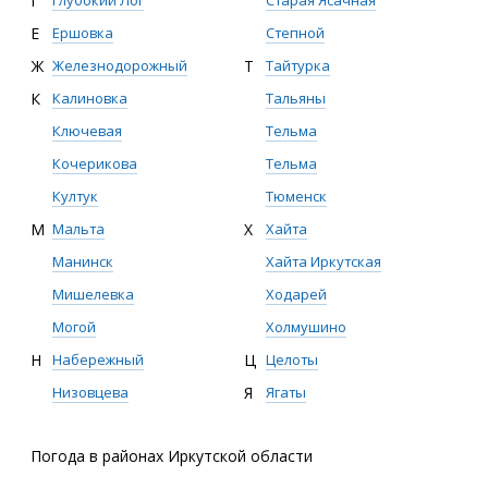
Г
Глубокий Лог
Старая Ясачная
Е
Ершовка
Степной
Ж
Железнодорожный
Т
Тайтурка
К
Калиновка
Тальяны
Ключевая
Тельма
Кочерикова
Тельма
Култук
Тюменск
М
Мальта
Х
Хайта
Манинск
Хайта Иркутская
Мишелевка
Ходарей
Могой
Холмушино
Н
Набережный
Ц
Целоты
Низовцева
Я
Ягаты
Погода в районах Иркутской области