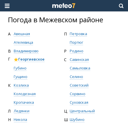
Погода в Межевском районе
А
Авешная
П
Петровка
Ателевица
Портюг
В
Владимирово
Р
Родино
Г
Георгиевское
С
Савинская
Губино
Самыловка
Гущино
Селино
К
Козлиха
Советский
Колодезная
Сорвино
Кропачиха
Суховская
Л
Ледянки
Ц
Центральный
Н
Никола
Ш
Шубино