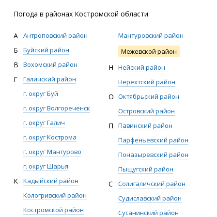
Погода в районах Костромской области
А
Антроповский район
Мантуровский район
Б
Буйский район
Межевской район
В
Вохомский район
Н
Нейский район
Г
Галичский район
Нерехтский район
г. округ Буй
О
Октябрьский район
г. округ Волгореченск
Островский район
г. округ Галич
П
Павинский район
г. округ Кострома
Парфеньевский район
г. округ Мантурово
Поназыревский район
г. округ Шарья
Пыщугский район
К
Кадыйский район
С
Солигаличский район
Кологривский район
Судиславский район
Костромской район
Сусанинский район