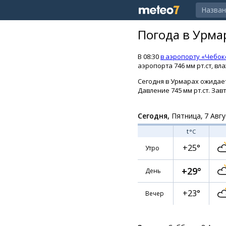
Погода в Урма
В 08:30
в аэропорту «Чебок
аэропорта 746 мм рт.ст, вл
Сегодня в Урмарах ожидаетс
Давление 745 мм рт.ст. Зав
Сегодня,
Пятница, 7 Авгу
t
°C
+25°
Утро
+29°
День
+23°
Вечер