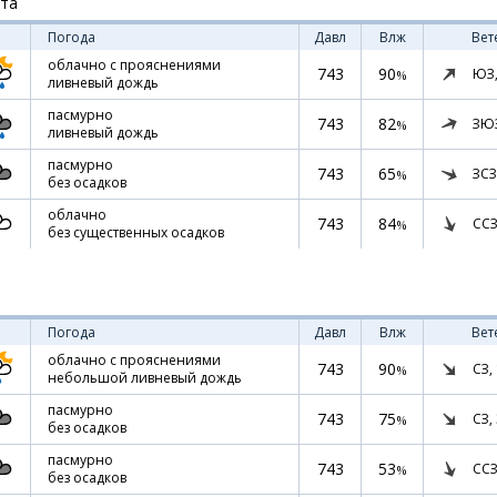
ста
Погода
Давл
Влж
Вет
облачно с прояснениями
743
90
ЮЗ
%
ливневый дождь
пасмурно
743
82
ЗЮ
%
ливневый дождь
пасмурно
743
65
ЗСЗ
%
без осадков
облачно
743
84
ССЗ
%
без существенных осадков
Погода
Давл
Влж
Вет
облачно с прояснениями
743
90
СЗ,
%
небольшой ливневый дождь
пасмурно
743
75
СЗ,
%
без осадков
пасмурно
743
53
ССЗ
%
без осадков