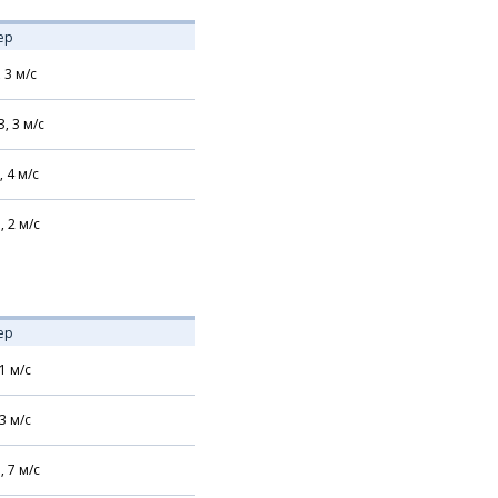
ер
,
3
м/с
З,
3
м/с
,
4
м/с
,
2
м/с
ер
1
м/с
3
м/с
,
7
м/с