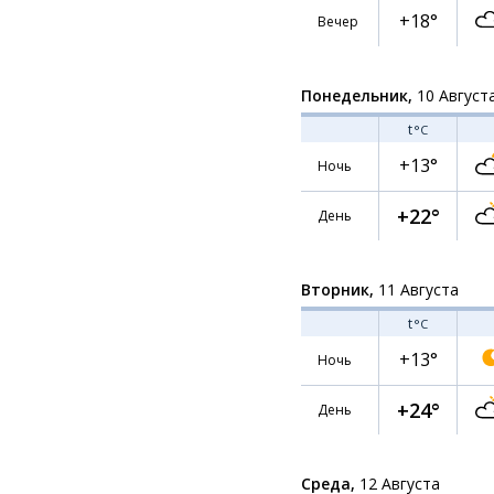
+18°
Вечер
Понедельник,
10 Август
t
°C
+13°
Ночь
+22°
День
Вторник,
11 Августа
t
°C
+13°
Ночь
+24°
День
Среда,
12 Августа