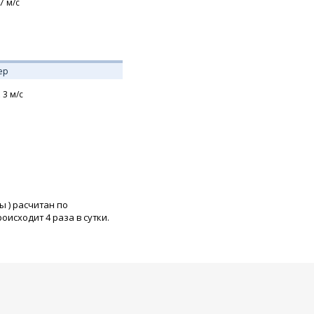
7
м/с
ер
,
3
м/с
ры
) расчитан по
исходит 4 раза в сутки.