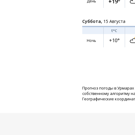
+19°
День
Суббота,
15 Августа
t
°C
+10°
Ночь
Прогноз погоды в Урмарах
собственному алгоритму н
Географические координаты: