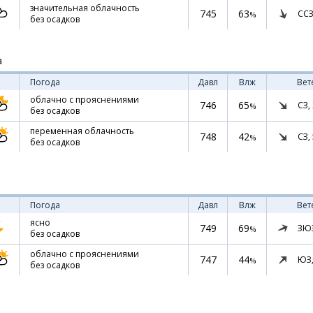
значительная облачность
745
63
ССЗ
%
без осадков
а
Погода
Давл
Влж
Вет
облачно с прояснениями
746
65
СЗ,
%
без осадков
переменная облачность
748
42
СЗ,
%
без осадков
Погода
Давл
Влж
Вет
ясно
749
69
ЗЮ
%
без осадков
облачно с прояснениями
747
44
ЮЗ
%
без осадков