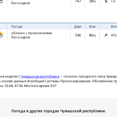
747
38
СЗ,
%
без осадков
Погода
Давл
Влж
Вет
облачно с прояснениями
746
86
ЮЗ
%
без осадков
 на неделю (
Чувашская республика
поселок городского типа Урма
а основе данных Всеобщей Системы Прогнозирования. Обновление про
 55.68, 47.94. Местное время 9:07
Погода в других городах Чувашской республики: