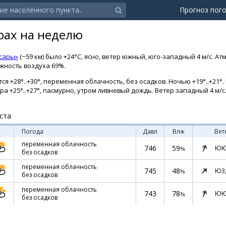
Прогноз пог
рах на неделю
сары»
(~59 км) было +24°C, ясно, ветер южный, юго-западный 4 м/с. Ат
ажность воздуха 69%.
я +28°..+30°, переменная облачность, без осадков. Ночью +19°..+21°.
тра +25°..+27°, пасмурно, утром ливневый дождь. Ветер западный 4 м/с.
ста
Погода
Давл
Влж
Вет
переменная облачность
746
59
ЮЮ
%
без осадков
переменная облачность
745
48
ЮЗ
%
без осадков
переменная облачность
743
78
ЮЮ
%
без осадков