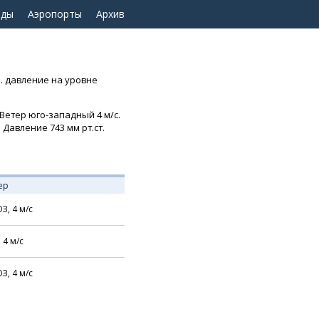
оды
Аэропорты
Архив
м. давление на уровне
 Ветер юго-западный 4 м/с.
 Давление 743 мм рт.ст.
ер
З,
4
м/с
,
4
м/с
З,
4
м/с