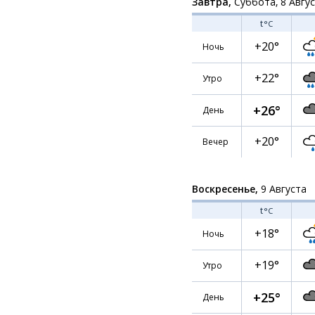
Завтра,
Суббота, 8 Авгу
t
°C
+20°
Ночь
+22°
Утро
+26°
День
+20°
Вечер
Воскресенье,
9 Августа
t
°C
+18°
Ночь
+19°
Утро
+25°
День