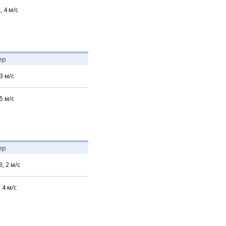
,
4
м/с
ер
3
м/с
5
м/с
ер
З,
2
м/с
,
4
м/с