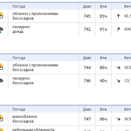
Погода
Давл
Влж
Вет
облачно с прояснениями
745
65
Ю,
%
без осадков
пасмурно
742
91
ЮЮ
%
дождь
Погода
Давл
Влж
Вет
облачно с прояснениями
744
86
ЗСЗ
%
без осадков
пасмурно
746
40
СЗ,
%
без осадков
Погода
Давл
Влж
Вет
малооблачно
747
96
ЗСЗ
%
без осадков
небольшая облачность