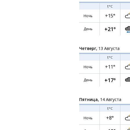
t
°C
+15°
Ночь
+21°
День
Четверг,
13 Августа
t
°C
+11°
Ночь
+17°
День
Пятница,
14 Августа
t
°C
+8°
Ночь