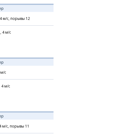
ер
4
м/с,
порывы 12
,
4
м/с
ер
м/с
,
4
м/с
ер
4
м/с,
порывы 11