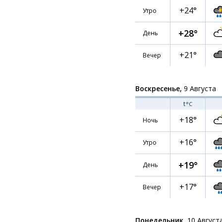
+24°
Утро
+28°
День
+21°
Вечер
Воскресенье,
9 Августа
t
°C
+18°
Ночь
+16°
Утро
+19°
День
+17°
Вечер
Понедельник,
10 Август