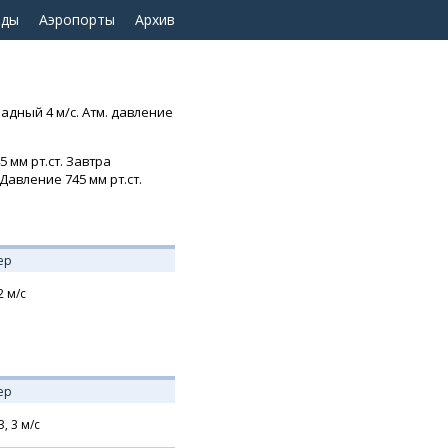
оды
Аэропорты
Архив
адный 4 м/с. Атм. давление
 мм рт.ст. Завтра
Давление 745 мм рт.ст.
ер
2
м/с
ер
З,
3
м/с