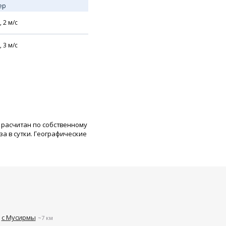
ер
,
2
м/с
,
3
м/с
 расчитан по собственному
а в сутки. Географические
с Мусирмы
~7 км