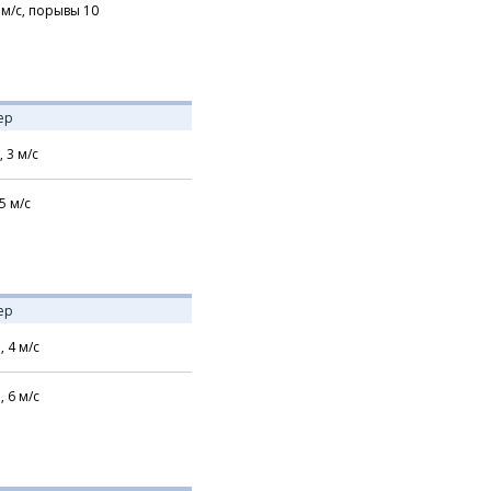
м/с,
порывы 10
ер
,
3
м/с
5
м/с
ер
,
4
м/с
,
6
м/с