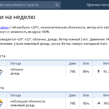
Прогноз пог
ли на неделю
сары»
(~64 км) было +20°C, незначительная облачность, ветер юго-зап
 рт.ст, влажность воздуха 100%.
жидается +20°..+22°, облачно, дождь. Ветер южный 2 м/с. Давление 745
снениями, утром ливневый дождь, гроза. Ветер северо-западный 4 м/с. 
ста
Погода
Давл
Влж
Вет
облачно
745
89
Ю,
%
дождь
ста
Погода
Давл
Влж
Вет
небольшая облачность
745
95
ЗЮ
%
ливневый дождь