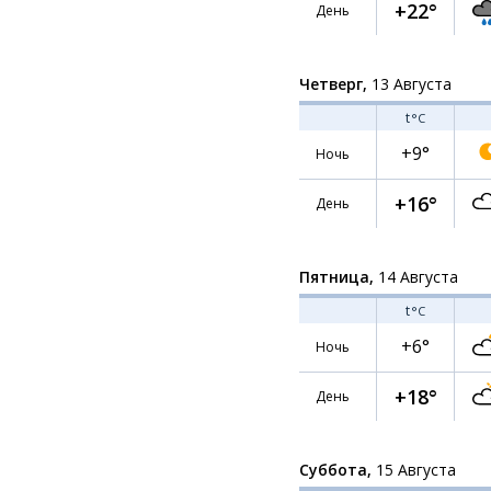
+22°
День
Четверг,
13 Августа
t
°C
+9°
Ночь
+16°
День
Пятница,
14 Августа
t
°C
+6°
Ночь
+18°
День
Суббота,
15 Августа