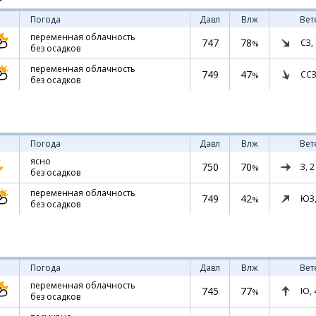
Погода
Давл
Влж
Вет
переменная облачность
747
78
СЗ,
%
без осадков
переменная облачность
749
47
ССЗ
%
без осадков
Погода
Давл
Влж
Вет
ясно
750
70
З,
2
%
без осадков
переменная облачность
749
42
ЮЗ
%
без осадков
Погода
Давл
Влж
Вет
переменная облачность
745
77
Ю,
%
без осадков