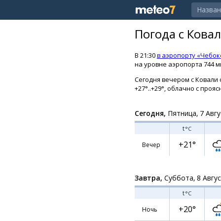
Погода с Кова
В 21:30
в аэропорту «Чебок
на уровне аэропорта 744 мм
Сегодня вечером с Ковали о
+27°..+29°, облачно с проя
Сегодня,
Пятница, 7 Авгу
t
°C
+21°
Вечер
Завтра,
Суббота, 8 Авгу
t
°C
+20°
Ночь