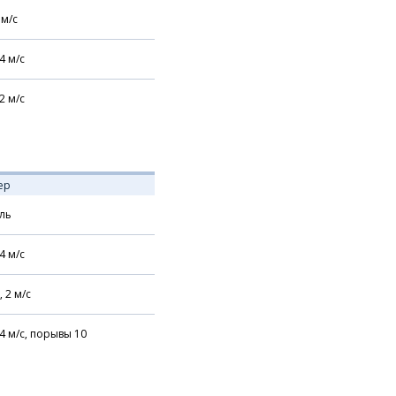
м/с
4
м/с
2
м/с
ер
ль
4
м/с
,
2
м/с
4
м/с,
порывы 10