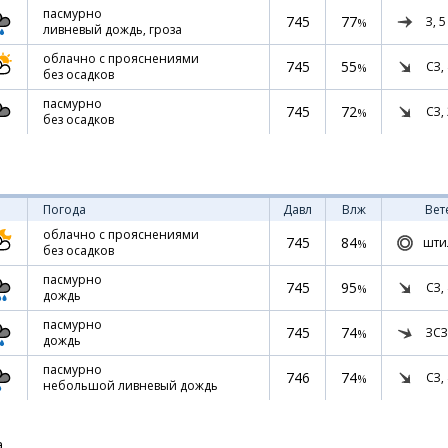
пасмурно
745
77
З,
5
%
ливневый дождь, гроза
облачно с прояснениями
745
55
СЗ,
%
без осадков
пасмурно
745
72
СЗ,
%
без осадков
Погода
Давл
Влж
Вет
облачно с прояснениями
745
84
шти
%
без осадков
пасмурно
745
95
СЗ,
%
дождь
пасмурно
745
74
ЗСЗ
%
дождь
пасмурно
746
74
СЗ,
%
небольшой ливневый дождь
а