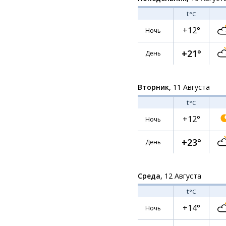
t
°C
+12°
Ночь
+21°
День
Вторник,
11 Августа
t
°C
+12°
Ночь
+23°
День
Среда,
12 Августа
t
°C
+14°
Ночь