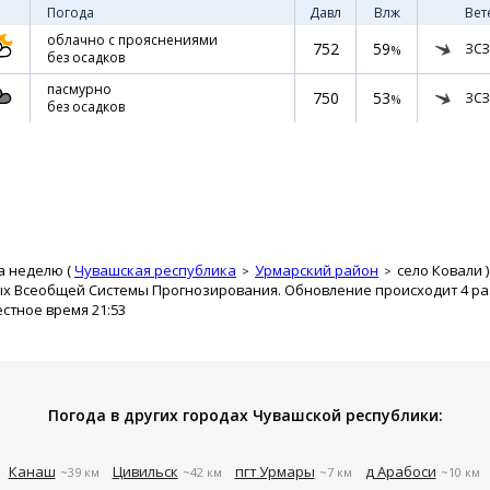
Погода
Давл
Влж
Вет
облачно с прояснениями
752
59
ЗСЗ
%
без осадков
пасмурно
750
53
ЗСЗ
%
без осадков
а неделю (
Чувашская республика
Урмарский район
село Ковали
)
ых Всеобщей Системы Прогнозирования. Обновление происходит 4 раз
естное время 21:53
Погода в других городах Чувашской республики:
Канаш
Цивильск
пгт Урмары
д Арабоси
~39 км
~42 км
~7 км
~10 км