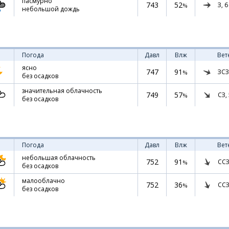
пасмурно
743
52
З,
6
%
небольшой дождь
Погода
Давл
Влж
Вет
ясно
747
91
ЗСЗ
%
без осадков
значительная облачность
749
57
СЗ,
%
без осадков
Погода
Давл
Влж
Вет
небольшая облачность
752
91
ССЗ
%
без осадков
малооблачно
752
36
ССЗ
%
без осадков