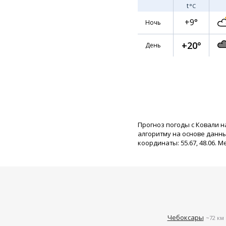
t
°C
+9°
Ночь
+20°
День
Прогноз погоды с Ковали н
алгоритму на основе данн
координаты: 55.67, 48.06. М
Чебоксары
~72 км