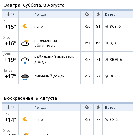
Завтра,
Суббота, 8 Августа
°C
Погода
Ветер
Ночь
+15°
756
81
ясно
ЗСЗ,
6
Утро
переменная
+16°
757
68
З,
3
облачность
День
небольшой ливневый
+19°
757
71
ЗЮЗ,
6
дождь
Вечер
+17°
757
73
ливневый дождь
ЗСЗ,
3
Воскресенье,
9 Августа
°C
Погода
Ветер
Ночь
+14°
759
77
ясно
СЗ,
5
Утро