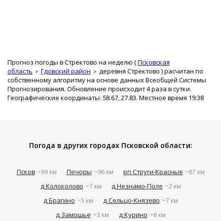
Прогноз погоды в Стректово на неделю (
Псковская
область
Гдовский район
деревня Стректово
) расчитан по
собственному алгоритму на основе данных Всеобщей Системы
Прогнозирования. Обновление происходит 4 раза в сутки.
Географические координаты: 58.67, 27.83. Местное время 19:38
Погода в других городах Псковской области:
Псков
Печоры
рп Струги-Красные
~99 км
~96 км
~87 км
д Колоколово
д Незнамо-Поле
~7 км
~2 км
д Брагино
д Сельцо-Князево
~5 км
~7 км
д Замошье
д Курино
~3 км
~6 км