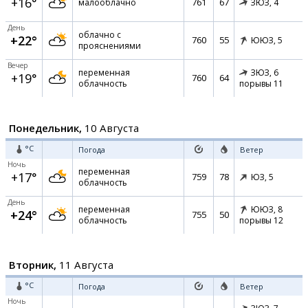
+16°
761
67
малооблачно
ЗЮЗ,
4
День
облачно с
+22°
760
55
ЮЮЗ,
5
прояснениями
Вечер
переменная
ЗЮЗ,
6
+19°
760
64
облачность
порывы 11
Понедельник,
10 Августа
°C
Погода
Ветер
Ночь
переменная
+17°
759
78
ЮЗ,
5
облачность
День
переменная
ЮЮЗ,
8
+24°
755
50
облачность
порывы 12
Вторник,
11 Августа
°C
Погода
Ветер
Ночь