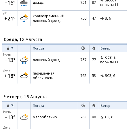
ЗЮЗ,
7
+16°
751
87
дождь
порывы 11
День
кратковременный
+21°
750
47
З,
6
ливневый дождь
Среда,
12 Августа
°C
Погода
Ветер
Ночь
ССЗ,
8
+13°
757
77
ливневый дождь
порывы 11
День
переменная
+18°
762
53
ЗСЗ,
6
облачность
Четверг,
13 Августа
°C
Погода
Ветер
Ночь
+13°
763
80
малооблачно
СЗ,
6
День