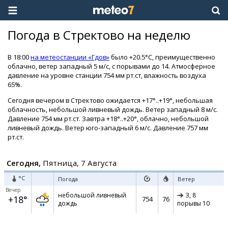
Погода в Стректово на неделю
В 18:00
на метеостанции «Гдов»
было +20.5°C, преимущественно
облачно, ветер западный 5 м/с, с порывами до 14. Атмосферное
давление на уровне станции 754 мм рт.ст, влажность воздуха
65%.
Сегодня вечером в Стректово ожидается +17°..+19°, небольшая
облачность, небольшой ливневый дождь. Ветер западный 8 м/с.
Давление 754 мм рт.ст. Завтра +18°..+20°, облачно, небольшой
ливневый дождь. Ветер юго-западный 6 м/с. Давление 757 мм
рт.ст.
Сегодня,
Пятница, 7 Августа
°C
Погода
Ветер
Вечер
небольшой ливневый
З,
8
+18°
754
76
дождь
порывы 10