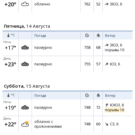
+20°
762
52
облачно
ЗЮЗ,
6
Пятница,
14 Августа
°C
Погода
Ветер
Ночь
ЗЮЗ,
6
+17°
758
68
пасмурно
порывы 10
День
+23°
755
57
пасмурно
ЮЗ,
6
Суббота,
15 Августа
°C
Погода
Ветер
Ночь
ЮЮЗ,
8
+19°
748
72
пасмурно
порывы 16
День
облачно с
+22°
748
60
СЗ,
6
прояснениями