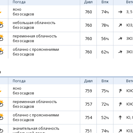
Погода
Давл
Влж
Вет
ясно
760
74
З,
5
%
без осадков
небольшая облачность
760
78
ЮЗ
%
без осадков
переменная облачность
760
56
ЗЮ
%
без осадков
облачно с прояснениями
760
62
ЗЮ
%
без осадков
а
Погода
Давл
Влж
Вет
ясно
759
75
ЮЮ
%
без осадков
переменная облачность
757
72
ЮЮ
%
без осадков
облачно с прояснениями
754
52
Ю,
%
без осадков
значительная облачность
751
74
ЮЗ
%