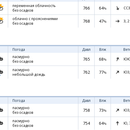
переменная облачность
766
64
ССЗ
%
без осадков
облачно с прояснениями
768
47
З,
2
%
без осадков
Погода
Давл
Влж
Вет
пасмурно
765
68
ЮЮ
%
без осадков
пасмурно
762
77
ЮЗ
%
небольшой дождь
Погода
Давл
Влж
Вет
пасмурно
758
73
ЮЗ
%
без осадков
пасмурно
754
64
Ю,
%
без осадков