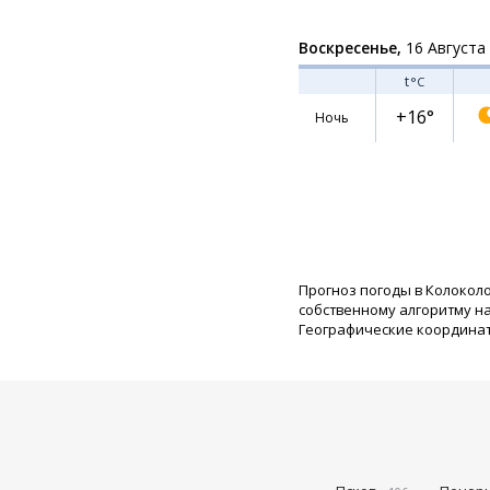
Воскресенье,
16 Августа
t
°C
+16°
Ночь
Прогноз погоды в Колокол
собственному алгоритму н
Географические координаты: