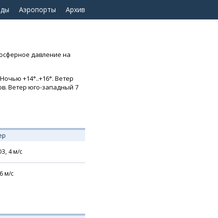
оды
Аэропорты
Архив
мосферное давление на
Ночью +14°..+16°. Ветер
ков. Ветер юго-западный 7
ер
З,
4
м/с
6
м/с