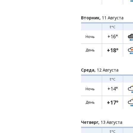
Вторник,
11 Августа
t
°C
+16°
Ночь
+18°
День
Среда,
12 Августа
t
°C
+14°
Ночь
+17°
День
Четверг,
13 Августа
t
°C