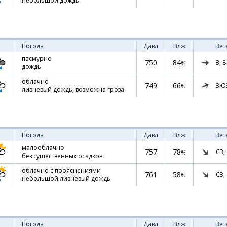
небольшой дождь
Погода
Давл
Влж
Вет
пасмурно
750
84
З,
8
%
дождь
облачно
749
66
ЗЮ
%
ливневый дождь, возможна гроза
Погода
Давл
Влж
Вет
малооблачно
757
78
СЗ,
%
без существенных осадков
облачно с прояснениями
761
58
СЗ,
%
небольшой ливневый дождь
Погода
Давл
Влж
Вет