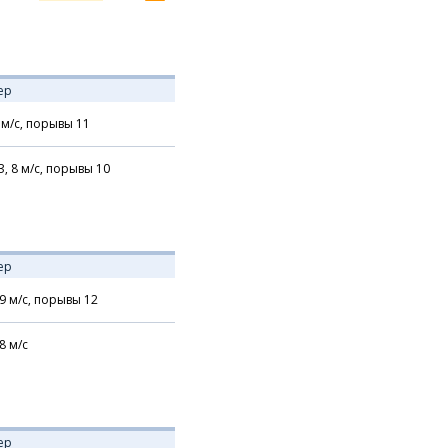
ер
м/с,
порывы 11
З,
8
м/с,
порывы 10
ер
9
м/с,
порывы 12
8
м/с
ер