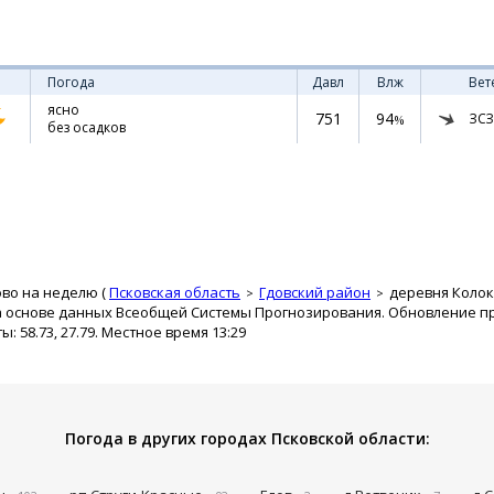
Погода
Давл
Влж
Вет
ясно
751
94
ЗСЗ
%
без осадков
ово на неделю (
Псковская область
Гдовский район
деревня Коло
а основе данных Всеобщей Системы Прогнозирования. Обновление про
 58.73, 27.79. Местное время 13:29
Погода в других городах Псковской области: