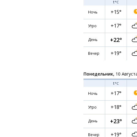
t
°C
+15°
Ночь
+17°
Утро
+22°
День
+19°
Вечер
Понедельник,
10 Август
t
°C
+17°
Ночь
+18°
Утро
+23°
День
+19°
Вечер