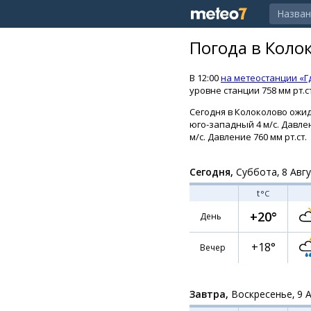
Погода в Коло
В 12:00
на метеостанции «Г
уровне станции 758 мм рт.с
Сегодня в Колоколово ожид
юго-западный 4 м/с. Давлен
м/с. Давление 760 мм рт.ст.
Сегодня,
Суббота, 8 Авг
t
°C
+20°
День
+18°
Вечер
Завтра,
Воскресенье, 9 