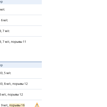
ер
м/с
,
6
м/с
З,
7
м/с
З,
7
м/с,
порывы 11
ер
З,
5
м/с
З,
8
м/с,
порывы 12
8
м/с,
порывы 12
,
9
м/с,
порывы 16