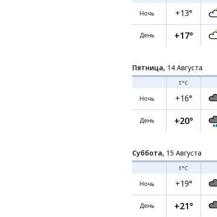
+13°
Ночь
+17°
День
Пятница,
14 Августа
t
°C
+16°
Ночь
+20°
День
Суббота,
15 Августа
t
°C
+19°
Ночь
+21°
День