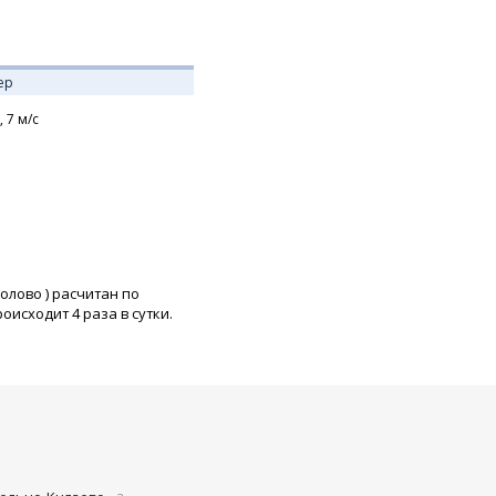
ер
,
7
м/с
колово
) расчитан по
исходит 4 раза в сутки.