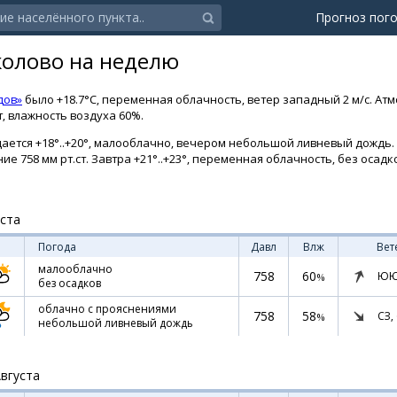
Прогноз пог
колово на неделю
дов»
было +18.7°C, переменная облачность, ветер западный 2 м/с. Ат
т, влажность воздуха 60%.
ается +18°..+20°, малооблачно, вечером небольшой ливневый дождь. 
ие 758 мм рт.ст. Завтра +21°..+23°, переменная облачность, без осад
уста
Погода
Давл
Влж
Вет
малооблачно
758
60
ЮЮ
%
без осадков
облачно с прояснениями
758
58
СЗ,
%
небольшой ливневый дождь
Августа